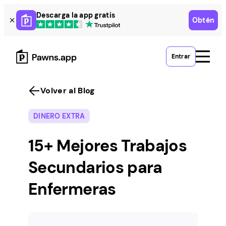
Skip
Descarga la app gratis
Obtén
to
content
Entrar
Volver al Blog
DINERO EXTRA
15+ Mejores Trabajos
Secundarios para
Enfermeras