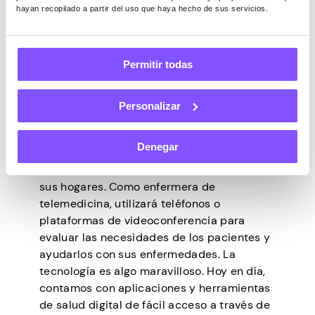
hayan recopilado a partir del uso que haya hecho de sus servicios.
haga una lista de sus logros, ¡sin importar
cuán grandes sean!
Permitir todas
#6) Proporcionar servicios
de telesalud
Personalizar
Todas las personas deben tener acceso a la
Denegar
atención médica, incluso si viven en lugares
remotos o tienen dificultades para salir de
sus hogares. Como enfermera de
telemedicina, utilizará teléfonos o
plataformas de videoconferencia para
evaluar las necesidades de los pacientes y
ayudarlos con sus enfermedades. La
tecnología es algo maravilloso. Hoy en día,
contamos con aplicaciones y herramientas
de salud digital de fácil acceso a través de