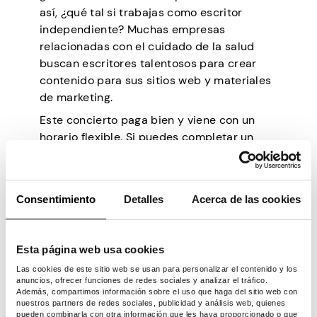
así, ¿qué tal si trabajas como escritor
independiente? Muchas empresas
relacionadas con el cuidado de la salud
buscan escritores talentosos para crear
contenido para sus sitios web y materiales
de marketing.
Este concierto paga bien y viene con un
horario flexible. Si puedes completar un
artículo de 1,000 palabras en dos horas y
hacerlo después de tu trabajo diario, eso
puede generarte $100. A medida que
Consentimiento
Detalles
Acerca de las cookies
crezca sus habilidades y su base de
clientes, puede establecer una tarifa por
palabra más alta.
Esta página web usa cookies
Anuncia tus habilidades en las redes
Las cookies de este sitio web se usan para personalizar el contenido y los
sociales o en tu propio sitio web. Asegúrese
anuncios, ofrecer funciones de redes sociales y analizar el tráfico.
Además, compartimos información sobre el uso que haga del sitio web con
de decirles a los clientes cuánto tiempo ha
nuestros partners de redes sociales, publicidad y análisis web, quienes
estado en la industria de la enfermería y
pueden combinarla con otra información que les haya proporcionado o que