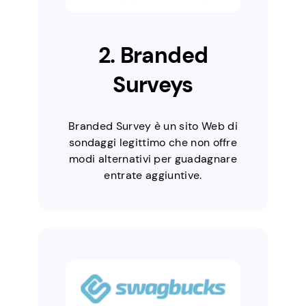
2. Branded
Surveys
Branded Survey è un sito Web di
sondaggi legittimo che non offre
modi alternativi per guadagnare
entrate aggiuntive.