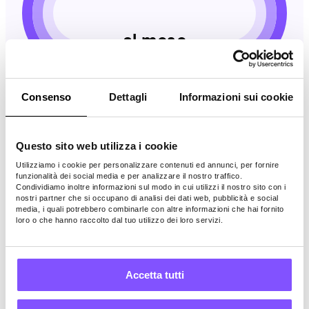
al mese
Consenso
Dettagli
Informazioni sui cookie
IP univoci che condividi
Questo sito web utilizza i cookie
1 IP
2 IP
4 IP
6 IP
8 IP
10 IP
Utilizziamo i cookie per personalizzare contenuti ed annunci, per fornire
funzionalità dei social media e per analizzare il nostro traffico.
Attività quotidiana dell'app
Condividiamo inoltre informazioni sul modo in cui utilizzi il nostro sito con i
nostri partner che si occupano di analisi dei dati web, pubblicità e social
Attività quotidiana dell'app
media, i quali potrebbero combinarle con altre informazioni che hai fornito
loro o che hanno raccolto dal tuo utilizzo dei loro servizi.
1 h
2 h
4 h
8 h
12 h
16 h
20 h
24 h
Accetta tutti
Inizia a guadagnare ora