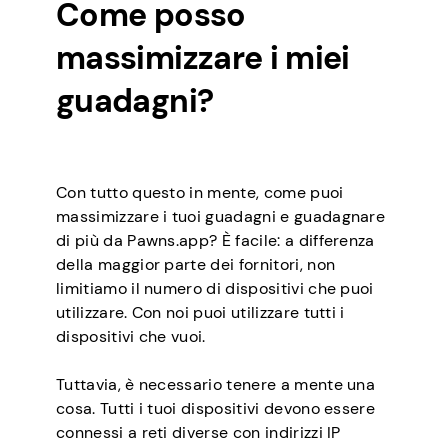
Come posso
massimizzare i miei
guadagni?
Con tutto questo in mente, come puoi
massimizzare i tuoi guadagni e guadagnare
di più da Pawns.app? È facile: a differenza
della maggior parte dei fornitori, non
limitiamo il numero di dispositivi che puoi
utilizzare. Con noi puoi utilizzare tutti i
dispositivi che vuoi.
Tuttavia, è necessario tenere a mente una
cosa. Tutti i tuoi dispositivi devono essere
connessi a reti diverse con indirizzi IP