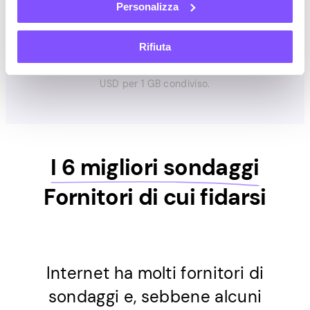
Personalizza
Tuttavia, i nostri utenti possono guadagnare in media da
Rifiuta
5 a 140 USD al mese solo mantenendo attiva la nostra
app sul dispositivo. In questo momento paghiamo 0,20
USD per 1 GB condiviso.
I 6 migliori sondaggi
Fornitori di cui fidarsi
Internet ha molti fornitori di
sondaggi e, sebbene alcuni