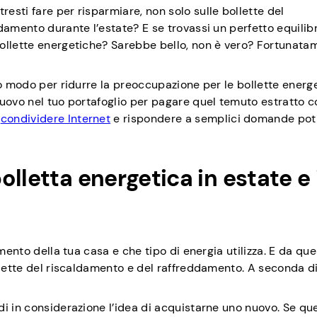
sti fare per risparmiare, non solo sulle bollette del
damento durante l’estate? E se trovassi un perfetto equilibr
ollette energetiche? Sarebbe bello, non è vero? Fortunatam
o modo per ridurre la preoccupazione per le bollette energet
uovo nel tuo portafoglio per pagare quel temuto estratto c
e
condividere Internet
e rispondere a semplici domande po
lletta energetica in estate e 
mento della tua casa e che tipo di energia utilizza. E da que
ollette del riscaldamento e del raffreddamento. A seconda d
i in considerazione l’idea di acquistarne uno nuovo. Se que