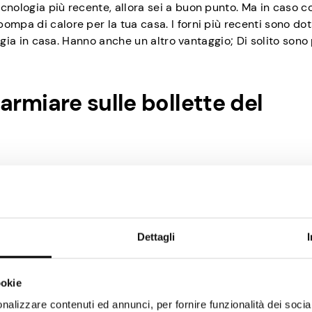
cnologia più recente, allora sei a buon punto. Ma in caso co
mpa di calore per la tua casa. I forni più recenti sono dot
nergia in casa. Hanno anche un altro vantaggio; Di solito sono
sparmiare sulle bollette del
 o una pompa di calore, prendi in considerazione questi
ento. Potresti risparmiare un sacco di soldi se adottassi a
Dettagli
 in qualsiasi casa. Ma se riesci a impedire che accadano, f
ookie
o. Questo non significa che devi andare a demolire tutta la
nalizzare contenuti ed annunci, per fornire funzionalità dei socia