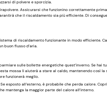
zzarsi di polvere e sporcizia.
spirapolvere. Assicurarsi che funzionino correttamente prima
 garantirà che il riscaldamento sia più efficiente. Di consegu
il sistema di riscaldamento funzionante in modo efficiente. C
n buon flusso d’aria.
armiare sulle bollette energetiche quest’inverno. Se hai tu
uesta mossa li aiuterà a stare al caldo, mantenendo così la 
re funzionerà meglio.
 Se esposto all’esterno, è probabile che perda calore. Copr
he mantenga la maggior parte del calore all’interno.