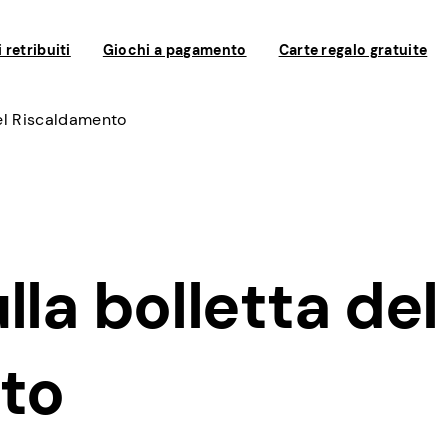
 retribuiti
Giochi a pagamento
Carte regalo gratuite
Del Riscaldamento
lla bolletta del
to