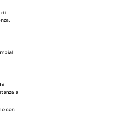
 di
enza,
ambiali
bi
stanza a
ilo con