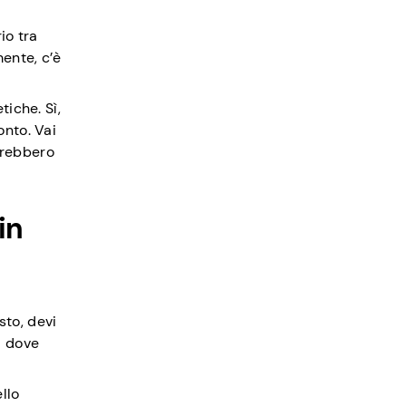
io tra
ente, c’è
iche. Sì,
onto. Vai
trebbero
in
sto, devi
i dove
llo