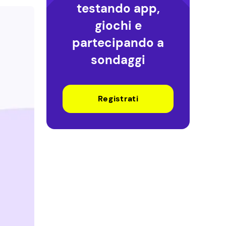
testando app,
giochi e
partecipando a
sondaggi
Registrati