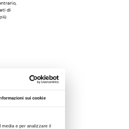
ntrario,
ati di
 più
lcune di
Informazioni sui cookie
arà una
 tua casa
l media e per analizzare il