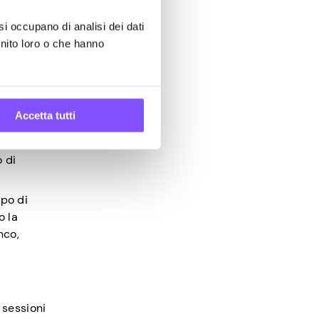
to di
si occupano di analisi dei dati
ono
rnito loro o che hanno
te
uesto
Accetta tutti
 di
ipo di
o la
nco,
 sessioni