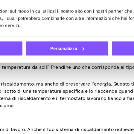
di buona qualità e chiudere le perdite d’aria nel tuo impian
oni sul modo in cui utilizzi il nostro sito con i nostri partner che 
izioni della testata e condotti che non funzionano bene o s
a, i quali potrebbero combinarle con altre informazioni che hai fo
dotti per il sistema in modo che possa essere il più efficien
ro servizi.
sce attraverso le porte e le finestre. È possibile ridurre q
i porte e finestre.
Personalizza
a temperatura da soli? Prendine uno che corrisponda al tipo
el riscaldamento, ma anche di preservare l’energia. Questo t
i sotto di una temperatura specifica e lo riaccende quand
tema di riscaldamento e il termostato lavorano fianco a fia
nsieme.
ani di lavoro. Anche il tuo sistema di riscaldamento richiede