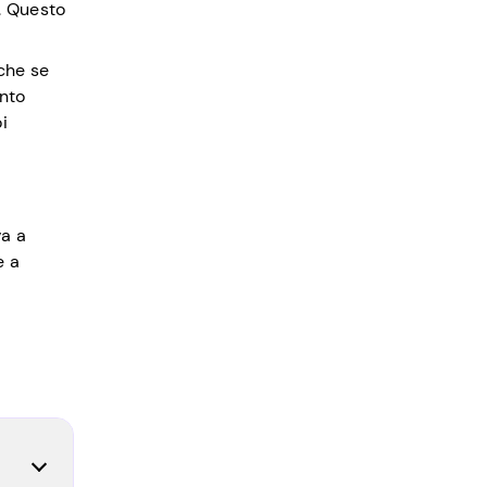
o. Questo
che se
onto
i
va a
e a