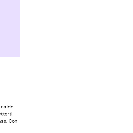
 caldo.
terti.
ase. Con