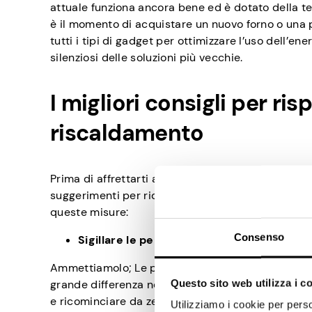
attuale funziona ancora bene ed è dotato della te
è il momento di acquistare un nuovo forno o una po
tutti i tipi di gadget per ottimizzare l’uso dell’e
silenziosi delle soluzioni più vecchie.
I migliori consigli per ri
riscaldamento
Prima di affrettarti ad acquistare un nuovo forno
suggerimenti per ridurre le bollette del riscaldam
queste misure:
Consenso
Sigillare le perdite d’aria
Ammettiamolo; Le perdite d’aria si verificheranno
Questo sito web utilizza i c
grande differenza nelle bollette del riscaldament
e ricominciare da zero.
Utilizziamo i cookie per perso