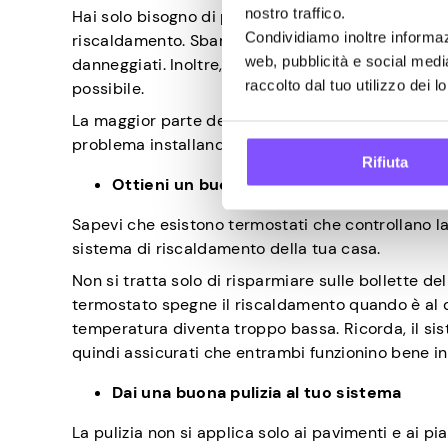
nostro traffico.
Hai solo bisogno di procurarti del nastro adesivo 
Condividiamo inoltre informazi
riscaldamento. Sbarazzarsi di prese d’aria, guarn
web, pubblicità e social medi
danneggiati. Inoltre, prova a procurarti nuovi con
raccolto dal tuo utilizzo dei lo
possibile.
La maggior parte dell’aria calda in una casa fuorie
problema installando guarnizioni attorno ai telai d
Rifiuta
Ottieni un buon termostato
Sapevi che esistono termostati che controllano l
sistema di riscaldamento della tua casa.
Non si tratta solo di risparmiare sulle bollette d
termostato spegne il riscaldamento quando è al d
temperatura diventa troppo bassa. Ricorda, il sis
quindi assicurati che entrambi funzionino bene i
Dai una buona pulizia al tuo sistema
La pulizia non si applica solo ai pavimenti e ai pi