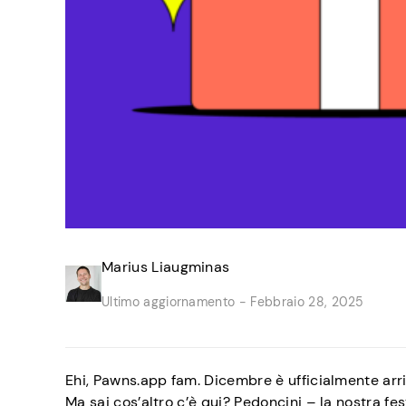
Marius Liaugminas
Ultimo aggiornamento -
Febbraio 28, 2025
Ehi, Pawns.app fam. Dicembre è ufficialmente arri
Ma sai cos’altro c’è qui? Pedoncini – la nostra f