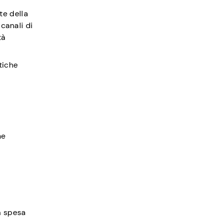
te della
canali di
tà
tiche
he
a spesa