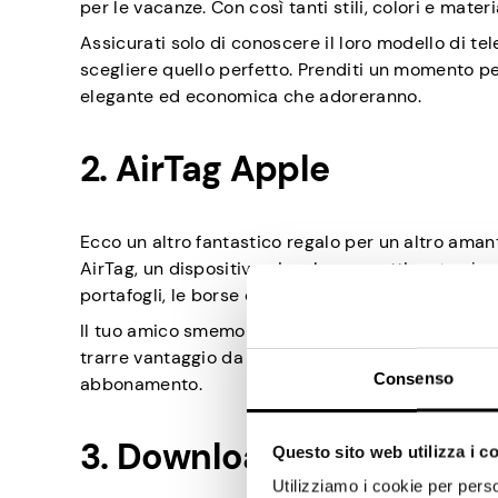
per le vacanze. Con così tanti stili, colori e mater
Assicurati solo di conoscere il loro modello di tele
scegliere quello perfetto. Prenditi un momento pe
elegante ed economica che adoreranno.
2. AirTag Apple
Ecco un altro fantastico regalo per un altro aman
AirTag, un dispositivo piccolo e accattivante che ai
portafogli, le borse o qualsiasi cosa ti venga in
Il tuo amico smemorato può portarlo in tasca e i
trarre vantaggio da una tecnologia così intellig
Consenso
abbonamento.
3. Download digitale st
Questo sito web utilizza i c
Utilizziamo i cookie per perso