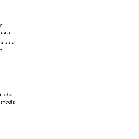
on
passato.
o stile
n
miche.
l media