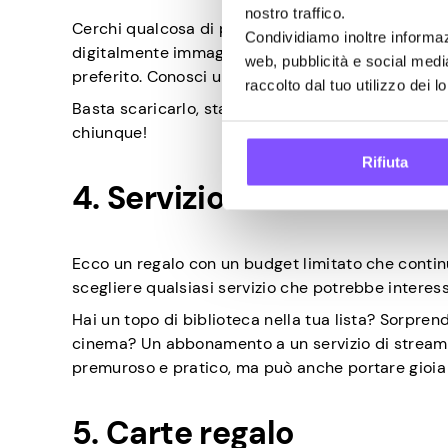
nostro traffico.
Cerchi qualcosa di premuroso ed economico all’ult
Condividiamo inoltre informazi
digitalmente immagini che piaceranno ai tuoi ami
web, pubblicità e social medi
preferito. Conosci un appassionato di calcio? Tro
raccolto dal tuo utilizzo dei lo
Basta scaricarlo, stamparlo e inserirlo in una bel
chiunque!
Rifiuta
4. Servizio in abboname
Ecco un regalo con un budget limitato che contin
scegliere qualsiasi servizio che potrebbe interes
Hai un topo di biblioteca nella tua lista? Sorpre
cinema? Un abbonamento a un servizio di streamin
premuroso e pratico, ma può anche portare gioia 
5. Carte regalo