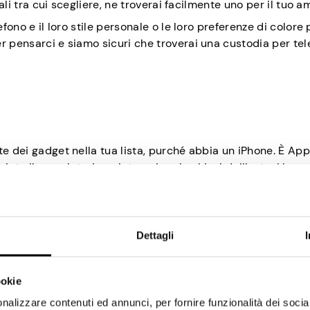
iali tra cui scegliere, ne troverai facilmente uno per il tuo a
fono e il loro stile personale o le loro preferenze di colore 
r pensarci e siamo sicuri che troverai una custodia per te
te dei gadget nella tua lista, purché abbia un iPhone. È App
uta il proprietario a rintracciare le chiavi dell’auto, i bagagl
 mente mancante.
nstallarlo in pochissimo tempo. Hai in mente qualcuno che 
ente? Diciamo di provarci! È economico e non prevede alcun 
Dettagli
ampato
ookie
nalizzare contenuti ed annunci, per fornire funzionalità dei socia