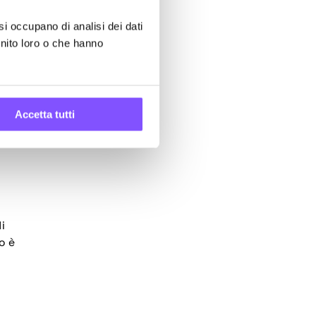
are
si occupano di analisi dei dati
rsonaggio
rnito loro o che hanno
ferito.
 per
Accetta tutti
i
o è