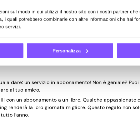
imo minuto? Dai un’occhiata a Etsy o siti simili per scaric
oni sul modo in cui utilizzi il nostro sito con i nostri partner che 
ci. Hai un fan di Star Wars? Prendi una stampa del loro pe
a, i quali potrebbero combinarle con altre informazioni che hai fo
va qualcosa che mostri la sua squadra o il suo giocatore pre
ro servizi.
la cornice. È creativo, conveniente e funziona praticamente
Personalizza
nto
ua a dare: un servizio in abbonamento! Non è geniale? Puoi
sare al tuo amico.
ndili con un abbonamento a un libro. Qualche appassionato d
g renderà la loro giornata migliore. Questo regalo non sol
tutto l’anno.