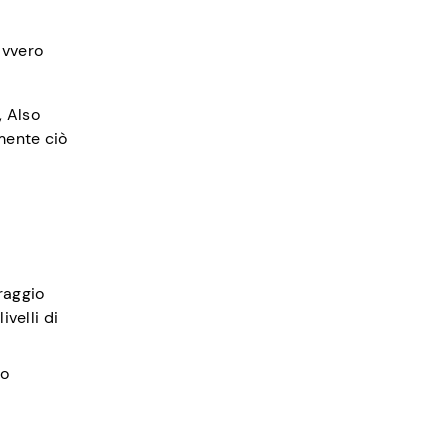
avvero
, Also
mente ciò
oraggio
velli di
ro