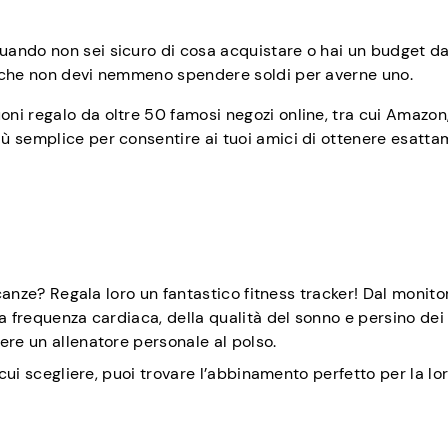
uando non sei sicuro di cosa acquistare o hai un budget d
o che non devi nemmeno spendere soldi per averne uno.
ni regalo da oltre 50 famosi negozi online, tra cui Amazon
ù semplice per consentire ai tuoi amici di ottenere esatta
acanze? Regala loro un fantastico fitness tracker! Dal monit
 frequenza cardiaca, della qualità del sonno e persino dei li
ere un allenatore personale al polso.
 cui scegliere, puoi trovare l’abbinamento perfetto per la lo