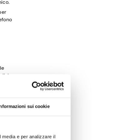
mico.
per
lefono
le
i, i
può
costo di
Informazioni sui cookie
l media e per analizzare il