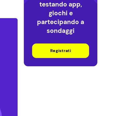
testando app,
giochi e
partecipando a
sondaggi
Registrati