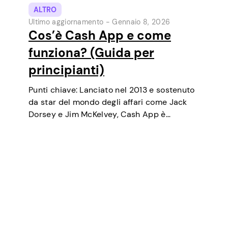
ALTRO
Ultimo aggiornamento -
Gennaio 8, 2026
Cos’è Cash App e come
funziona? (Guida per
principianti)
Punti chiave: Lanciato nel 2013 e sostenuto
da star del mondo degli affari come Jack
Dorsey e Jim McKelvey, Cash App è
cresciuto costantemente fino a diventare
uno degli strumenti di pagamento digitale
più popolari negli USA. Inizialmente un
portafoglio…