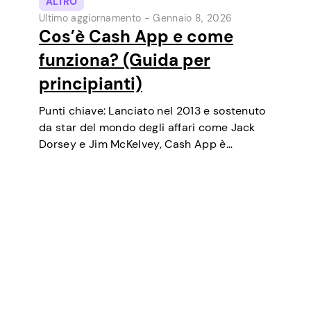
ALTRO
Ultimo aggiornamento -
Gennaio 8, 2026
Cos’è Cash App e come
funziona? (Guida per
principianti)
Punti chiave: Lanciato nel 2013 e sostenuto
da star del mondo degli affari come Jack
Dorsey e Jim McKelvey, Cash App è
cresciuto costantemente fino a diventare
uno degli strumenti di pagamento digitale
più popolari negli USA. Inizialmente un
portafoglio…