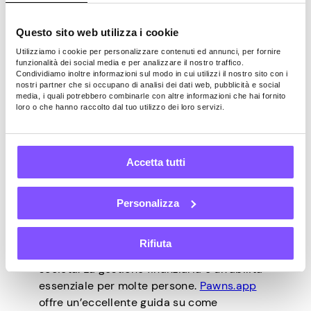
Colpo d’addio
Questo sito web utilizza i cookie
Utilizziamo i cookie per personalizzare contenuti ed annunci, per fornire
Ogni centesimo conta in questi tempi
funzionalità dei social media e per analizzare il nostro traffico.
Condividiamo inoltre informazioni sul modo in cui utilizzi il nostro sito con i
economici difficili e ridurre il consumo di
nostri partner che si occupano di analisi dei dati web, pubblicità e social
elettricità è un modo semplice ma efficace
media, i quali potrebbero combinarle con altre informazioni che hai fornito
loro o che hanno raccolto dal tuo utilizzo dei loro servizi.
per risparmiare sulla bolletta elettrica.
L’implementazione dei suggerimenti di cui
sopra può ridurre il consumo di elettricità e
migliorare l’efficienza energetica della tua
Accetta tutti
casa. In questo modo potrai risparmiare
denaro e fare la tua parte per risparmiare
Personalizza
energia e proteggere l’ambiente.
Oggi, il risparmio di denaro è diventato
Rifiuta
fondamentale per qualsiasi membro della
società. La gestione finanziaria è un’abilità
essenziale per molte persone.
Pawns.app
offre un’eccellente guida su come