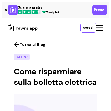
Skip
Scarica gratis
Prendi
to
content
Accedi
Torna al Blog
ALTRO
Come risparmiare
sulla bolletta elettrica