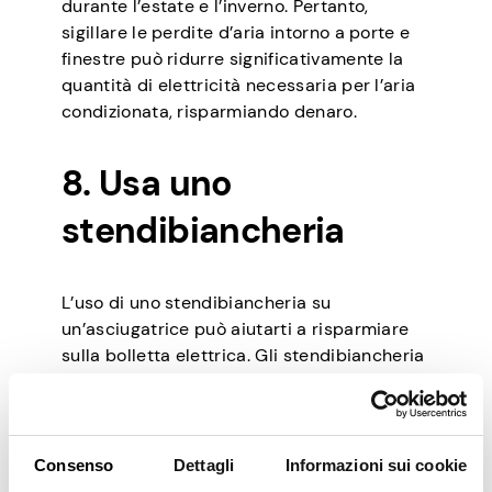
durante l’estate e l’inverno. Pertanto,
sigillare le perdite d’aria intorno a porte e
finestre può ridurre significativamente la
quantità di elettricità necessaria per l’aria
condizionata, risparmiando denaro.
8. Usa uno
stendibiancheria
L’uso di uno stendibiancheria su
un’asciugatrice può aiutarti a risparmiare
sulla bolletta elettrica. Gli stendibiancheria
sono un modo gratuito ed ecologico per
asciugare i vestiti e possono anche rendere
i tuoi vestiti più freschi dei fogli
dell’asciugatrice.
Consenso
Dettagli
Informazioni sui cookie