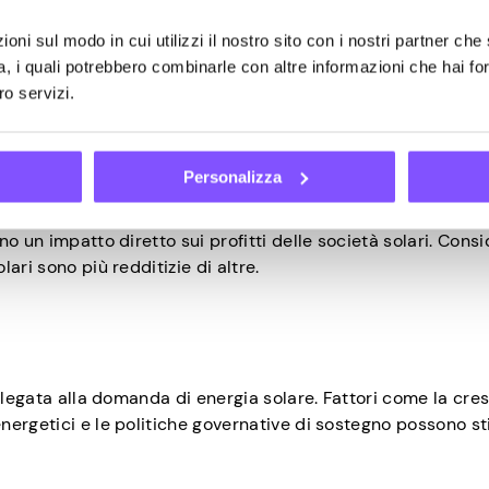
progettazione personalizzata per impianti solari complessi o
oni sul modo in cui utilizzi il nostro sito con i nostri partner che 
re commerciale, dove spesso sono necessarie soluzioni unich
a, i quali potrebbero combinarle con altre informazioni che hai fo
ro servizi.
ll’energia solare influenza i
Personalizza
o un impatto diretto sui profitti delle società solari. Cons
ari sono più redditizie di altre.
e legata alla domanda di energia solare. Fattori come la cre
nergetici e le politiche governative di sostegno possono s