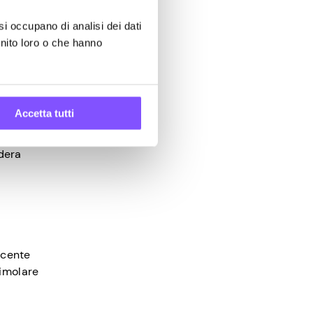
 su larga
si occupano di analisi dei dati
e.
rnito loro o che hanno
Accetta tutti
idera
scente
timolare