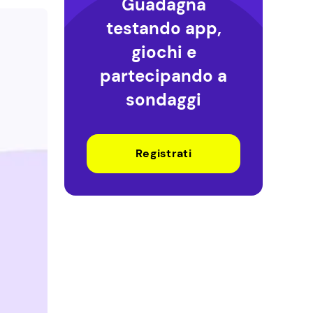
Guadagna
testando app,
giochi e
partecipando a
sondaggi
Registrati