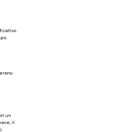
ficativo
mpo.
nerano
Con un
ece, il
o