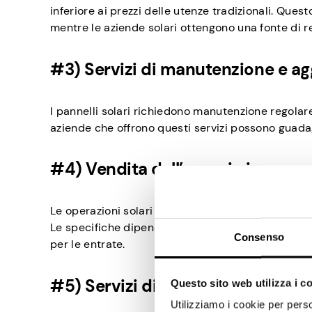
inferiore ai prezzi delle utenze tradizionali. Quest
mentre le aziende solari ottengono una fonte di re
#3) Servizi di manutenzione e a
I pannelli solari richiedono manutenzione regolar
aziende che offrono questi servizi possono guadagn
#4) Vendita dell’energia in ecce
Le operazioni solari su larga scala, come i parchi 
Le specifiche dipendono dalle normative e dalle ta
Consenso
per le entrate.
#5) Servizi di consulenza e prog
Questo sito web utilizza i c
Utilizziamo i cookie per perso