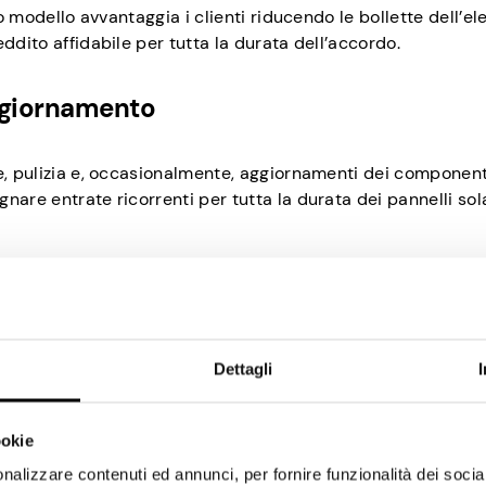
o modello avvantaggia i clienti riducendo le bollette dell’ele
ddito affidabile per tutta la durata dell’accordo.
ggiornamento
e, pulizia e, occasionalmente, aggiornamenti dei component
are entrate ricorrenti per tutta la durata dei pannelli sola
sso
solari, generano entrate restituendo l’energia in eccesso all
riffe incentivanti della regione, ma può essere una via red
Dettagli
ettazione
ookie
nalizzare contenuti ed annunci, per fornire funzionalità dei socia