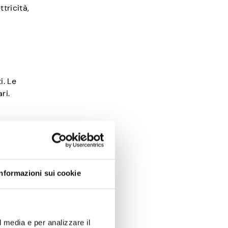
ttricità,
i. Le
ri.
a rete.
ditizia
Informazioni sui cookie
l media e per analizzare il