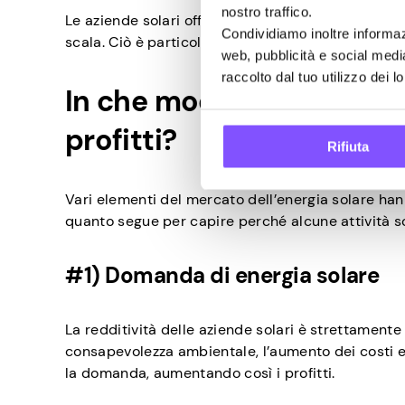
nostro traffico.
Le aziende solari offrono servizi di consulenza e 
Condividiamo inoltre informazi
scala. Ciò è particolarmente rilevante nel setto
web, pubblicità e social medi
raccolto dal tuo utilizzo dei lo
In che modo il mercato de
profitti?
Rifiuta
Vari elementi del mercato dell’energia solare hann
quanto segue per capire perché alcune attività sol
#1) Domanda di energia solare
La redditività delle aziende solari è strettament
consapevolezza ambientale, l’aumento dei costi e
la domanda, aumentando così i profitti.