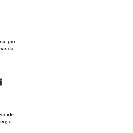
ca, più
omanda.
i
aziende
nergia