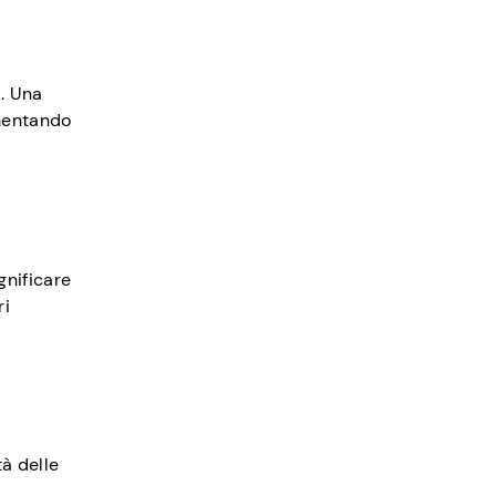
à. Una
umentando
gnificare
ri
tà delle