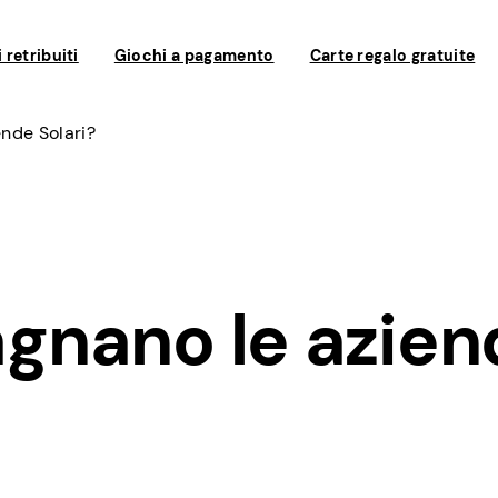
 retribuiti
Giochi a pagamento
Carte regalo gratuite
nde Solari?
nano le azien