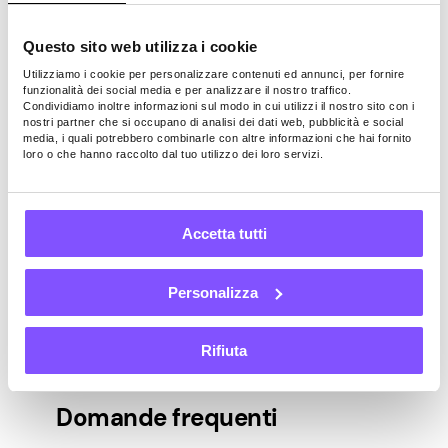
facilitando la navigazione sul terreno di
gioco.
Questo sito web utilizza i cookie
Altri vantaggi possono aumentare
Utilizziamo i cookie per personalizzare contenuti ed annunci, per fornire
direttamente il denaro guadagnato
funzionalità dei social media e per analizzare il nostro traffico.
completando missioni e concerti. Ad
Condividiamo inoltre informazioni sul modo in cui utilizzi il nostro sito con i
nostri partner che si occupano di analisi dei dati web, pubblicità e social
esempio, investire nell’albero delle abilità
media, i quali potrebbero combinarle con altre informazioni che hai fornito
di creazione consentirà ai giocatori di
loro o che hanno raccolto dal tuo utilizzo dei loro servizi.
creare oggetti di qualità superiore che
possono essere venduti per più soldi.
Accetta tutti
Pawns.app è anche un eccellente sito Web
che può aiutarti a guadagnare denaro
passivo online
completando sondaggi
e
Personalizza
condividendo Internet
. Fornisce
un’entusiasmante alternativa per fare soldi
Rifiuta
veri giocando a Cyberpunk 2077.
Domande frequenti