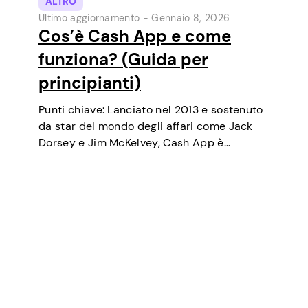
ALTRO
Ultimo aggiornamento -
Gennaio 8, 2026
Cos’è Cash App e come
funziona? (Guida per
principianti)
Punti chiave: Lanciato nel 2013 e sostenuto
da star del mondo degli affari come Jack
Dorsey e Jim McKelvey, Cash App è
cresciuto costantemente fino a diventare
uno degli strumenti di pagamento digitale
più popolari negli USA. Inizialmente un
portafoglio…