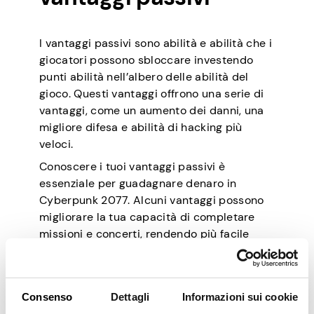
I vantaggi passivi sono abilità e abilità che i
giocatori possono sbloccare investendo
punti abilità nell’albero delle abilità del
gioco. Questi vantaggi offrono una serie di
vantaggi, come un aumento dei danni, una
migliore difesa e abilità di hacking più
veloci.
Conoscere i tuoi vantaggi passivi è
essenziale per guadagnare denaro in
Cyberpunk 2077. Alcuni vantaggi possono
migliorare la tua capacità di completare
missioni e concerti, rendendo più facile
guadagnare denaro. Ad esempio, investire
nell’albero delle abilità dell’atletica
aumenterà la tua velocità di movimento e
Consenso
Dettagli
Informazioni sui cookie
ridurrà i danni che subisci quando cadi,