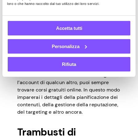
loro o che hanno raccolto dal tuo utilizzo dei loro servizi.
esperienza se aspiri a intraprendere una
carriera nel marketing. Per avere successo
in questo percorso di carriera, devi
mostrare maturità e responsabilità.
Accetta tutti
Ricorda, le tue azioni possono influenzare
positivamente o negativamente l’azienda
Personalizza
che rappresenti. Pertanto, fai attenzione se
questo è qualcosa che vorresti fare a lungo
Rifiuta
termine.
Se non ti senti abbastanza sicuro da gestire
l’account di qualcun altro, puoi sempre
trovare corsi gratuiti online. In questo modo
imparerai i dettagli della pianificazione dei
contenuti, della gestione della reputazione,
del targeting e altro ancora.
Trambusti di