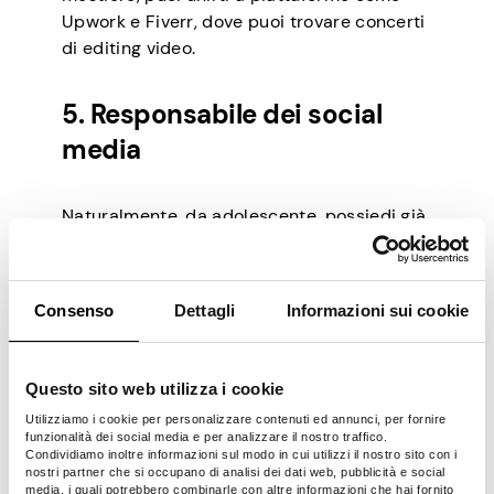
Upwork e Fiverr, dove puoi trovare concerti
di editing video.
5. Responsabile dei social
media
Naturalmente, da adolescente, possiedi già
abbastanza competenze per navigare sulle
piattaforme dei social media. Perché non
sfruttare questa conoscenza per fare soldi
Consenso
Dettagli
Informazioni sui cookie
a margine? Hai un notevole seguito sui
social media? Buono! Questo servirà come
testimonianza della tua competenza e
Questo sito web utilizza i cookie
comprensione di come funziona il mondo
Utilizziamo i cookie per personalizzare contenuti ed annunci, per fornire
dei social media.
funzionalità dei social media e per analizzare il nostro traffico.
Condividiamo inoltre informazioni sul modo in cui utilizzi il nostro sito con i
Diventare un social media manager è
nostri partner che si occupano di analisi dei dati web, pubblicità e social
un’ottima opportunità per acquisire
media, i quali potrebbero combinarle con altre informazioni che hai fornito