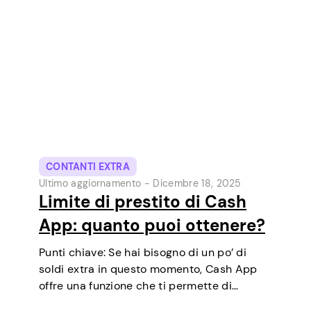
uno degli strumenti di pagamento digitale
più popolari negli USA. Inizialmente un
portafoglio…
CONTANTI EXTRA
Ultimo aggiornamento -
Dicembre 18, 2025
Limite di prestito di Cash
App: quanto puoi ottenere?
Punti chiave: Se hai bisogno di un po’ di
soldi extra in questo momento, Cash App
offre una funzione che ti permette di
richiedere prestiti a breve termine