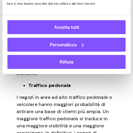
sulla redditività di un
loro o che hanno raccolto dal tuo utilizzo dei loro servizi.
negozio di alimentari?
Accetta tutti
La posizione è un fattore essenziale che
influisce notevolmente sulla redditività di
Personalizza
un negozio. Quando si valuta il modo in cui
la posizione crea o distrugge un negozio di
Rifiuta
alimentari, sono in gioco una serie di
elementi:
Traffico pedonale
I negozi in aree ad alto traffico pedonale o
veicolare hanno maggiori probabilità di
attirare una base di clienti più ampia. Un
maggiore traffico pedonale si traduce in
una maggiore visibilità e una maggiore
esposizione. In definitiva, i negozi di