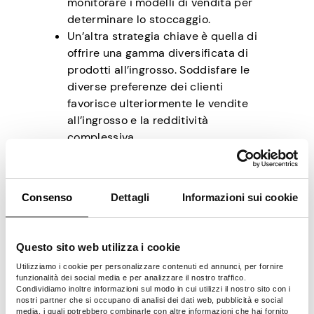
monitorare i modelli di vendita per
determinare lo stoccaggio.
Un’altra strategia chiave è quella di
offrire una gamma diversificata di
prodotti all’ingrosso. Soddisfare le
diverse preferenze dei clienti
favorisce ulteriormente le vendite
all’ingrosso e la redditività
complessiva.
Inoltre, i negozi di alimentari possono
introdurre programmi fedeltà o sconti.
Queste offerte dovrebbero mirare agli
Consenso
Dettagli
Informazioni sui cookie
acquisti all’ingrosso per incentivare i
clienti a scegliere quantità maggiori.
Questo sito web utilizza i cookie
In che modo la
Utilizziamo i cookie per personalizzare contenuti ed annunci, per fornire
funzionalità dei social media e per analizzare il nostro traffico.
posizione influisce
Condividiamo inoltre informazioni sul modo in cui utilizzi il nostro sito con i
nostri partner che si occupano di analisi dei dati web, pubblicità e social
media, i quali potrebbero combinarle con altre informazioni che hai fornito