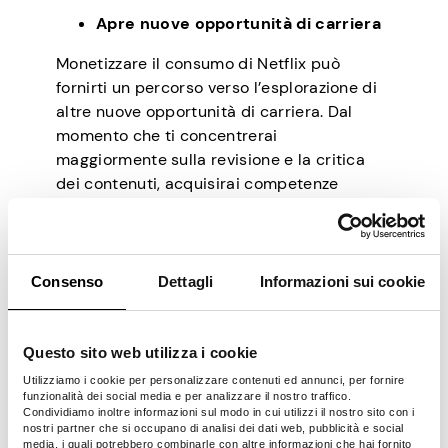
Apre nuove opportunità di carriera
Monetizzare il consumo di Netflix può
fornirti un percorso verso l’esplorazione di
altre nuove opportunità di carriera. Dal
momento che ti concentrerai
maggiormente sulla revisione e la critica
dei contenuti, acquisirai competenze
essenziali per facilitare un nuovo percorso
di carriera. Ancora più importante,
aumenterai la tua presenza online, una
strategia che può portare a partnership con
Consenso
Dettagli
Informazioni sui cookie
altri giocatori. Questa strategia può alla
fine renderti una voce riconosciuta
nell’industria dell’intrattenimento.
Questo sito web utilizza i cookie
Utilizziamo i cookie per personalizzare contenuti ed annunci, per fornire
Costi di abbonamento offset
funzionalità dei social media e per analizzare il nostro traffico.
Condividiamo inoltre informazioni sul modo in cui utilizzi il nostro sito con i
Uno dei vantaggi immediati che puoi
nostri partner che si occupano di analisi dei dati web, pubblicità e social
media, i quali potrebbero combinarle con altre informazioni che hai fornito