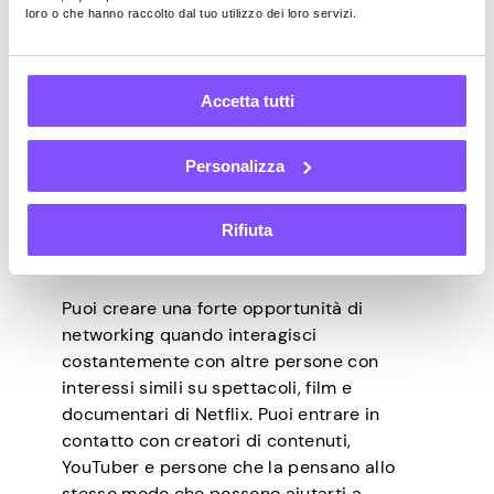
ottenere monetizzando la visione di Netflix
loro o che hanno raccolto dal tuo utilizzo dei loro servizi.
è la riduzione delle offerte di abbonamento
mensili. Quando diventi attivo in programmi
di monetizzazione o campagne
Accetta tutti
promozionali, Netflix potrebbe premiarti
con costi di abbonamento mensili gratuiti o
ridotti, il che significa che continuerai a
Personalizza
guardare i tuoi programmi o film preferiti a
un costo inferiore.
Rifiuta
Crea opportunità di networking
Puoi creare una forte opportunità di
networking quando interagisci
costantemente con altre persone con
interessi simili su spettacoli, film e
documentari di Netflix. Puoi entrare in
contatto con creatori di contenuti,
YouTuber e persone che la pensano allo
stesso modo che possono aiutarti a