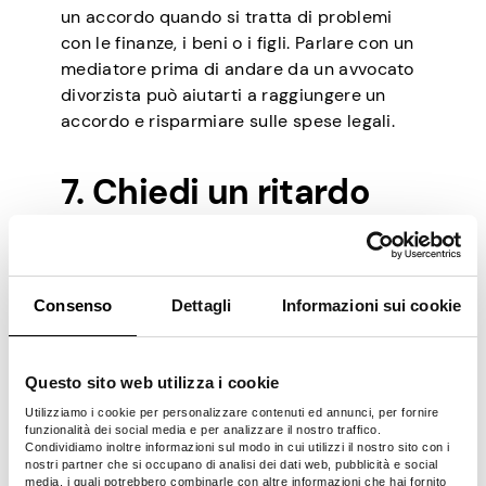
un accordo quando si tratta di problemi
con le finanze, i beni o i figli. Parlare con un
mediatore prima di andare da un avvocato
divorzista può aiutarti a raggiungere un
accordo e risparmiare sulle spese legali.
7. Chiedi un ritardo
Se ti senti sopraffatto dal processo e hai
bisogno di un po’ di tempo, puoi richiedere
Consenso
Dettagli
Informazioni sui cookie
un ritardo. Puoi anche chiedere al tribunale
di ritardare il procedimento di divorzio fino
a quando non sarai in grado di sostenere le
Questo sito web utilizza i cookie
spese richieste.
Utilizziamo i cookie per personalizzare contenuti ed annunci, per fornire
Durante questo periodo, puoi guadagnare
funzionalità dei social media e per analizzare il nostro traffico.
Condividiamo inoltre informazioni sul modo in cui utilizzi il nostro sito con i
denaro extra e usarlo per pagare le spese
nostri partner che si occupano di analisi dei dati web, pubblicità e social
legali. Che si tratti di accettare un lavoro
media, i quali potrebbero combinarle con altre informazioni che hai fornito