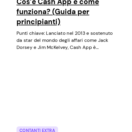
Cos’è Cash App e come
funziona? (Guida per
principianti)
Punti chiave: Lanciato nel 2013 e sostenuto
da star del mondo degli affari come Jack
Dorsey e Jim McKelvey, Cash App è
cresciuto costantemente fino a diventare
uno degli strumenti di pagamento digitale
più popolari negli USA. Inizialmente un
portafoglio…
CONTANTI EXTRA