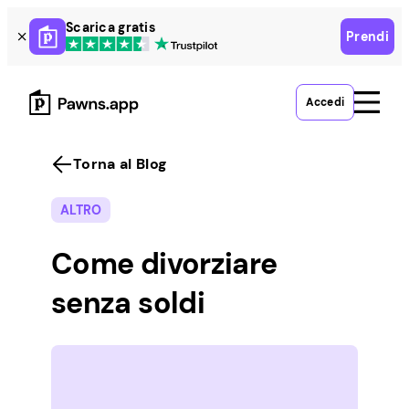
Skip
Scarica gratis
Prendi
to
content
Accedi
Torna al Blog
ALTRO
Come divorziare
senza soldi