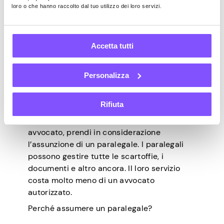
loro o che hanno raccolto dal tuo utilizzo dei loro servizi.
extra, lavorare più ore o ottenere un reddito
passivo, anche un piccolo ritardo può
essere esattamente ciò di cui hai bisogno.
Accetta tutti
8. Fidati di un
Personalizza
paralegale
Rifiuta
Se non sei sicuro di poterti permettere un
avvocato, prendi in considerazione
l’assunzione di un paralegale. I paralegali
possono gestire tutte le scartoffie, i
documenti e altro ancora. Il loro servizio
costa molto meno di un avvocato
autorizzato.
Perché assumere un paralegale?