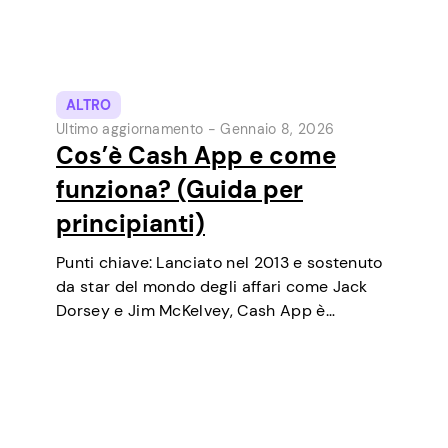
ALTRO
Ultimo aggiornamento -
Gennaio 8, 2026
Cos’è Cash App e come
funziona? (Guida per
principianti)
Punti chiave: Lanciato nel 2013 e sostenuto
da star del mondo degli affari come Jack
Dorsey e Jim McKelvey, Cash App è
cresciuto costantemente fino a diventare
uno degli strumenti di pagamento digitale
più popolari negli USA. Inizialmente un
portafoglio…