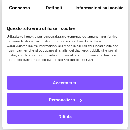
regalo Walmart
Consenso
Dettagli
Informazioni sui cookie
gratuite
Questo sito web utilizza i cookie
Compleanni e vacanze non sono l’unico
Utilizziamo i cookie per personalizzare contenuti ed annunci, per fornire
funzionalità dei social media e per analizzare il nostro traffico.
modo per ottenere buoni regalo Walmart
Condividiamo inoltre informazioni sul modo in cui utilizzi il nostro sito con i
gratuiti. Uno dei modi più popolari per
nostri partner che si occupano di analisi dei dati web, pubblicità e social
media, i quali potrebbero combinarle con altre informazioni che hai fornito
ottenerli è compilare
sondaggi
.
loro o che hanno raccolto dal tuo utilizzo dei loro servizi.
Le aziende che hanno bisogno di
informazioni su prodotti, server o per scopi
di ricerca chiederanno alle aziende
Accetta tutti
dedicate di eseguire sondaggi sulle loro
piattaforme. Gli utenti di queste
Personalizza
piattaforme compilano i sondaggi e
ottengono punti in cambio.
Rifiuta
Possono quindi riscattare questi punti per
un’ampia varietà di vantaggi, alcuni dei