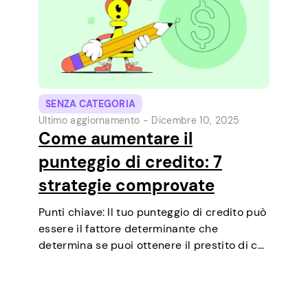
SENZA CATEGORIA
Ultimo aggiornamento -
Dicembre 10, 2025
Come aumentare il
punteggio di credito: 7
strategie comprovate
Punti chiave: Il tuo punteggio di credito può
essere il fattore determinante che
determina se puoi ottenere il prestito di cui
hai bisogno, negoziare tassi di interesse più
bassi, affittare un appartamento o
addirittura essere un fattore in alcuni test…