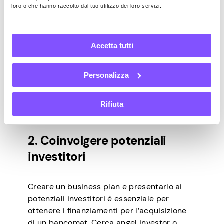
specificamente le imprese e le startup.
loro o che hanno raccolto dal tuo utilizzo dei loro servizi.
Molte organizzazioni e agenzie governative
adattano questi servizi per supportare gli
imprenditori che si avventurano nel settore
Accetta tutti
degli ATM. Esaminare le iniziative regionali e
nazionali che promuovono l’inclusione e
migliorano l’accessibilità al contante.
Personalizza
Questi programmi possono aiutare ad
acquisire un bancomat senza richiedere
Rifiuta
alcun investimento di capitale iniziale.
2. Coinvolgere potenziali
investitori
Creare un business plan e presentarlo ai
potenziali investitori è essenziale per
ottenere i finanziamenti per l’acquisizione
di un bancomat. Cerca angel investor o