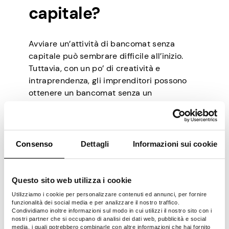
capitale?
Avviare un’attività di bancomat senza
capitale può sembrare difficile all’inizio.
Tuttavia, con un po’ di creatività e
intraprendenza, gli imprenditori possono
ottenere un bancomat senza un
investimento. Ecco alcune strategie da
considerare:
Consenso
Dettagli
Informazioni sui cookie
1. Ricerca di sovvenzioni e
programmi di finanziamento
Questo sito web utilizza i cookie
Assicurati di dedicare un po’ di tempo
Utilizziamo i cookie per personalizzare contenuti ed annunci, per fornire
funzionalità dei social media e per analizzare il nostro traffico.
all’esplorazione di sovvenzioni e programmi
Condividiamo inoltre informazioni sul modo in cui utilizzi il nostro sito con i
di finanziamento che assistono
nostri partner che si occupano di analisi dei dati web, pubblicità e social
media, i quali potrebbero combinarle con altre informazioni che hai fornito