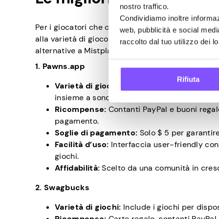
nostro traffico.
Condividiamo inoltre informazi
Per i giocatori che cercano vantaggi più attuabili
web, pubblicità e social medi
alla varietà di gioco, ai premi, alle soglie minime d
raccolto dal tuo utilizzo dei lo
alternative a Mistplay:
1. Pawns.app
Rifiuta
Varietà di giochi:
Un sacco di giochi divert
insieme a sondaggi retribuiti.
Ricompense:
Contanti PayPal e buoni regalo
pagamento.
Soglie di pagamento:
Solo $ 5 per garantir
Facilità d’uso:
Interfaccia user-friendly con
giochi.
Affidabilità:
Scelto da una comunità in cresci
2. Swagbucks
Varietà di giochi:
Include i giochi per dispos
Ricompense:
Carte regalo, contanti PayPal e