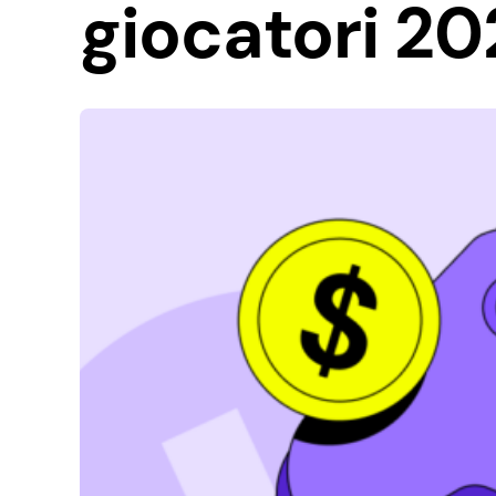
giocatori 2