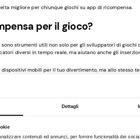
 scelta migliore per chiunque giochi su app di ricompensa.
mpensa per il gioco?
sono strumenti utili non solo per gli sviluppatori di giochi 
catori diversi in tempo reale, ma aiutano anche gli inserzion
dispositivi mobili per il tuo divertimento, ma allo stesso t
i da bingo o crediti per lo shopping online. Più giochi, più 
’app come Cash Giraffe.
 Android, le app di gioco come Mistplay convertiranno le t
ità monetizzabili.
Dettagli
 flessibilità, si rivolgono sia ai giocatori occasionali che a
ookie
Mistplay per il 2026
nalizzare contenuti ed annunci, per fornire funzionalità dei socia