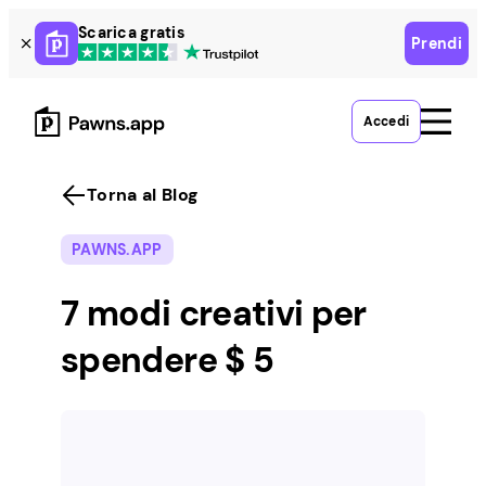
Skip
Scarica gratis
Prendi
to
content
Accedi
Torna al Blog
PAWNS.APP
7 modi creativi per
spendere $ 5