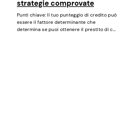
strategie comprovate
Punti chiave: Il tuo punteggio di credito può
essere il fattore determinante che
determina se puoi ottenere il prestito di cui
hai bisogno, negoziare tassi di interesse più
bassi, affittare un appartamento o
addirittura essere un fattore in alcuni test…