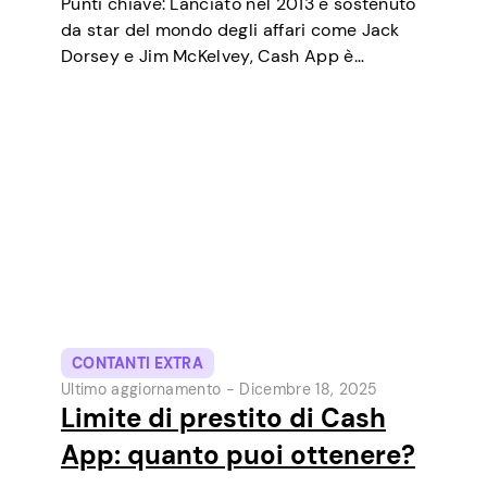
Punti chiave: Lanciato nel 2013 e sostenuto
da star del mondo degli affari come Jack
Dorsey e Jim McKelvey, Cash App è
cresciuto costantemente fino a diventare
uno degli strumenti di pagamento digitale
più popolari negli USA. Inizialmente un
portafoglio…
CONTANTI EXTRA
Ultimo aggiornamento -
Dicembre 18, 2025
Limite di prestito di Cash
App: quanto puoi ottenere?