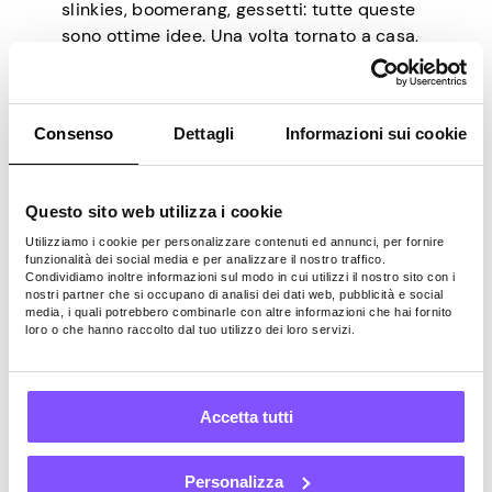
slinkies, boomerang, gessetti: tutte queste
sono ottime idee. Una volta tornato a casa,
puoi passare ore a giocare!
Fai qualcosa di carino
Consenso
Dettagli
Informazioni sui cookie
Infine, puoi sempre fare qualcosa di carino
Questo sito web utilizza i cookie
per qualcun altro. Anche se $ 5 non sono
Utilizziamo i cookie per personalizzare contenuti ed annunci, per fornire
molti, possono significare il mondo per
funzionalità dei social media e per analizzare il nostro traffico.
Condividiamo inoltre informazioni sul modo in cui utilizzi il nostro sito con i
qualcuno e rendere davvero la loro
nostri partner che si occupano di analisi dei dati web, pubblicità e social
giornata. Se ne hai voglia, prendi dei fiori o
media, i quali potrebbero combinarle con altre informazioni che hai fornito
loro o che hanno raccolto dal tuo utilizzo dei loro servizi.
delle caramelle per qualcuno che sta
passando una brutta giornata o una carta
regalo per una persona cara in modo che
possa concedersi un regalo. Oppure fai un
Accetta tutti
po’ di benzina nel serbatoio del tuo amico:
potrebbe valere più di quanto tu possa
Personalizza