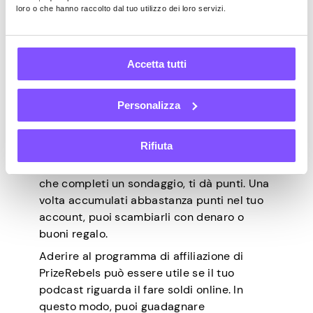
loro o che hanno raccolto dal tuo utilizzo dei loro servizi.
Durata del cookie
– 30 giorni.
4. Prize Rebel
Accetta tutti
PrizeRebel è un’altra fantastica piattaforma
Personalizza
di sondaggi che offre alle persone la
possibilità di completare sondaggi per
Rifiuta
ottenere ricompense. La piattaforma
utilizza un sistema a punti, quindi ogni volta
che completi un sondaggio, ti dà punti. Una
volta accumulati abbastanza punti nel tuo
account, puoi scambiarli con denaro o
buoni regalo.
Aderire al programma di affiliazione di
PrizeRebels può essere utile se il tuo
podcast riguarda il fare soldi online. In
questo modo, puoi guadagnare