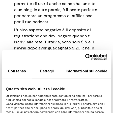
permette di unirti anche se non hai un sito
o un blog. In altre parole, è il posto perfetto
per cercare un programma di affiliazione
per il tuo podcast.
L’unico aspetto negativo è il deposito di
registrazione che devi pagare quando ti
iscrivi alla rete. Tuttavia, sono solo $ 5 e li
riavrai dopo aver guadagnato $ 20, che in
realtà è la soglia minima di pagamento di
Awin. Per quanto riguarda i tassi di
commissione, sono vari e dipendono dal
Consenso
Dettagli
Informazioni sui cookie
marchio o dal programma selezionato.
Tasso di commissione
: variabile a
seconda del programma.
Questo sito web utilizza i cookie
Essere pagati
– mensilmente per le
Utilizziamo i cookie per personalizzare contenuti ed annunci, per fornire
commissioni del mese precedente.
funzionalità dei social media e per analizzare il nostro traffico.
Condividiamo inoltre informazioni sul modo in cui utilizzi il nostro sito con i
Metodi di pagamento
: bonifico
nostri partner che si occupano di analisi dei dati web, pubblicità e social
bancario internazionale, ACH e BACH.
media, i quali potrebbero combinarle con altre informazioni che hai fornito