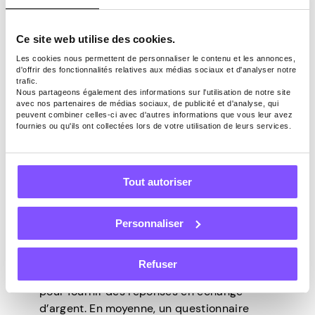
Barnes & Noble
Ce site web utilise des cookies.
gratuites
Les cookies nous permettent de personnaliser le contenu et les annonces,
d'offrir des fonctionnalités relatives aux médias sociaux et d'analyser notre
trafic.
Nous partageons également des informations sur l'utilisation de notre site
La meilleure façon d’obtenir une carte-
avec nos partenaires de médias sociaux, de publicité et d'analyse, qui
cadeau Barnes & Noble gratuite est
peuvent combiner celles-ci avec d'autres informations que vous leur avez
fournies ou qu'ils ont collectées lors de votre utilisation de leurs services.
d’utiliser le
Pawns.app
. Il existe trois
méthodes principales, et les deux peuvent
être pratiquées par n’importe qui dans le
Tout autoriser
confort de sa maison.
Répondre à des sondages rémunérés
.
Les entreprises sont prêtes à payer pour
Personnaliser
obtenir des opinions et des préférences
précises des consommateurs.
Pawns.app
Refuser
rassemble des personnes du monde entier
pour fournir des réponses en échange
d’argent. En moyenne, un questionnaire