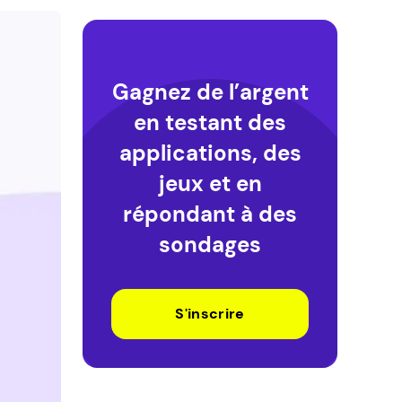
Gagnez de l’argent
en testant des
applications, des
jeux et en
répondant à des
sondages
S'inscrire