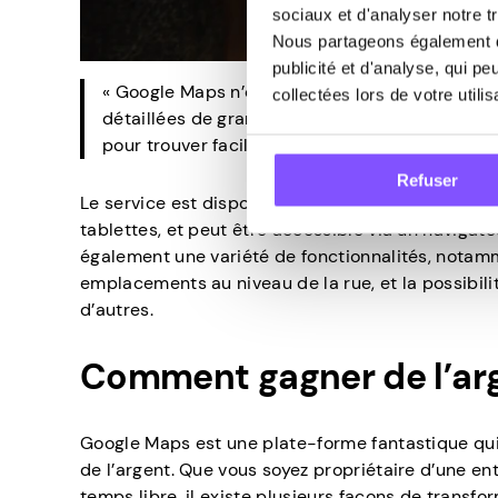
sociaux et d'analyser notre tr
Nous partageons également de
publicité et d'analyse, qui p
« Google Maps n’est pas seulement destiné à la 
collectées lors de votre utili
détaillées de grands lieux tels que les centres
pour trouver facilement des magasins ou des
Refuser
Le service est disponible sur une variété d’appar
tablettes, et peut être accessible via un naviga
également une variété de fonctionnalités, notam
emplacements au niveau de la rue, et la possibili
d’autres.
Comment gagner de l’ar
Google Maps est une plate-forme fantastique qui
de l’argent. Que vous soyez propriétaire d’une e
temps libre, il existe plusieurs façons de trans