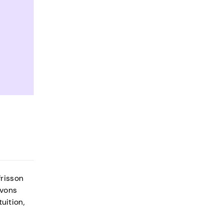
risson
avons
uition,