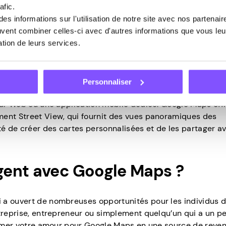
afic.
s informations sur l'utilisation de notre site avec nos partenai
euvent combiner celles-ci avec d'autres informations que vous leur
navigation en plein air. Il fournit également des cartes int
sation de leurs services.
 commerciaux, les aéroports et les musées. Vous pouvez l’ut
 commodités spécifiques dans ces espaces complexes.
Personnaliser
eils, y compris les ordinateurs de bureau, les smartphones 
teur Web ou une application mobile dédiée. Google Maps off
ment Street View, qui fournit des vues panoramiques des
té de créer des cartes personnalisées et de les partager a
gent avec Google Maps ?
 a ouvert de nombreuses opportunités pour les individus 
ntreprise, entrepreneur ou simplement quelqu’un qui a un p
former votre amour pour Google Maps en une source de reve