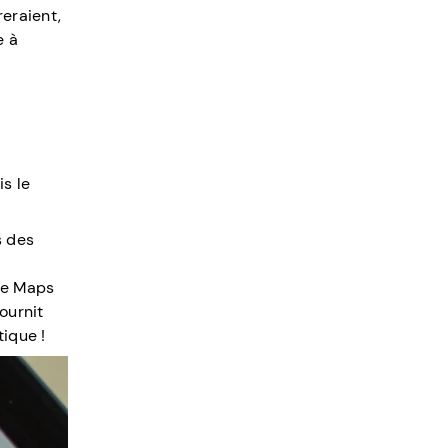
reraient,
e à
s le
s des
gle Maps
ournit
tique !