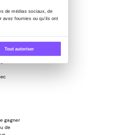
res de médias sociaux, de
 avez fournies ou qu'ils ont
érieures
iliser
Tout autoriser
et les
re
vec
de gagner
eu de
nus