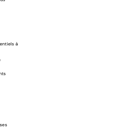
entiels à
e
nts
ises