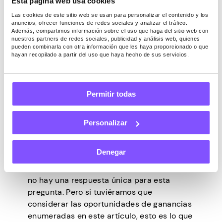
Esta página web usa cookies
Google Maps?
Las cookies de este sitio web se usan para personalizar el contenido y los
anuncios, ofrecer funciones de redes sociales y analizar el tráfico.
Además, compartimos información sobre el uso que haga del sitio web con
nuestros partners de redes sociales, publicidad y análisis web, quienes
Como se mencionó anteriormente, hay
pueden combinarla con otra información que les haya proporcionado o que
innumerables formas de ganar dinero con
hayan recopilado a partir del uso que haya hecho de sus servicios.
Google Maps. Puede realizar servicios de
marketing local, analizar mapas e incluso
traducirlos.
Permitir todas
Aparte de eso, puede ser un guía local, usar
la plataforma para promocionar su negocio
Personalizar
y crear aplicaciones personalizadas que
utilicen las API de Google Maps.
Denegar
Sin embargo, ¿cuánto se puede ganar
realmente con estos esfuerzos? Realmente
no hay una respuesta única para esta
pregunta. Pero si tuviéramos que
considerar las oportunidades de ganancias
enumeradas en este artículo, esto es lo que