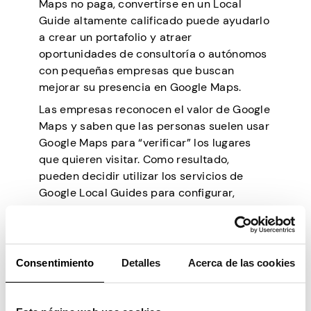
Maps no paga, convertirse en un Local
Guide altamente calificado puede ayudarlo
a crear un portafolio y atraer
oportunidades de consultoría o autónomos
con pequeñas empresas que buscan
mejorar su presencia en Google Maps.
Las empresas reconocen el valor de Google
Maps y saben que las personas suelen usar
Google Maps para “verificar” los lugares
que quieren visitar. Como resultado,
pueden decidir utilizar los servicios de
Google Local Guides para configurar,
promocionar y mejorar la presencia de su
ubicación.
¿Cuánto dinero se
Consentimiento
Detalles
Acerca de las cookies
puede ganar con