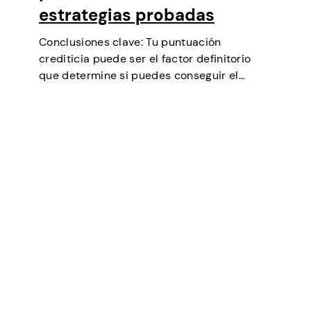
estrategias probadas
Conclusiones clave: Tu puntuación
crediticia puede ser el factor definitorio
que determine si puedes conseguir el
préstamo que necesitas, negociar tipos de
interés más bajos, alquilar un piso o incluso
ser un factor en algunas selecciones
laborales (especialmente en finanzas…