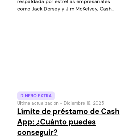
respaldada por estrellas empresariales
como Jack Dorsey y Jim McKelvey, Cash
App ha ido creciendo de forma constante
hasta convertirse en una de las
herramientas de pago digital más
populares de Estados Unidos. Inicialmente…
DINERO EXTRA
Última actualización -
Diciembre 18, 2025
Límite de préstamo de Cash
App: ¿Cuánto puedes
conseguir?