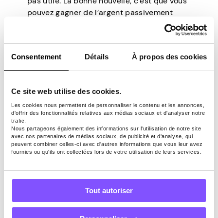
pas utile. La bonne nouvelle, c’est que vous
pouvez gagner de l’argent passivement
grâce à Pawns.app. Prenez simplement
quelques minutes de votre journée pour
répondre à des sondages
et
partager votre
Consentement
Détails
À propos des cookies
connexion Internet
. Que les gains
augmentent !
Ce site web utilise des cookies.
Avantages et
Les cookies nous permettent de personnaliser le contenu et les annonces,
d'offrir des fonctionnalités relatives aux médias sociaux et d'analyser notre
inconvénients de
trafic.
Nous partageons également des informations sur l'utilisation de notre site
avec nos partenaires de médias sociaux, de publicité et d'analyse, qui
déménager aux
peuvent combiner celles-ci avec d'autres informations que vous leur avez
fournies ou qu'ils ont collectées lors de votre utilisation de leurs services.
États-Unis
Tout autoriser
Si vous envisagez une vie aux États-Unis,
vous serez heureux de connaître tous ses