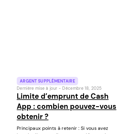
McKelvey, Cash App est devenue l’un des
outils de paiement numérique les plus
populaires aux États-Unis. Initialement un…
ARGENT SUPPLÉMENTAIRE
Dernière mise à jour -
Décembre 18, 2025
Limite d’emprunt de Cash
App : combien pouvez-vous
obtenir ?
Principaux points à retenir : Si vous avez