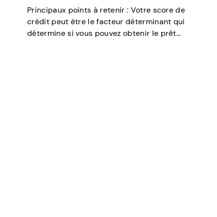
Principaux points à retenir : Votre score de
crédit peut être le facteur déterminant qui
détermine si vous pouvez obtenir le prêt
dont vous avez besoin, négocier des taux
d’intérêt plus bas, louer un appartement, ou
même jouer un rôle…