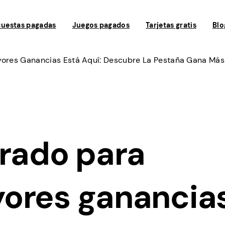
uestas pagadas
Juegos pagados
Tarjetas gratis
Blo
yores Ganancias Está Aquí: Descubre La Pestaña Gana Más
orado para
ores ganancia