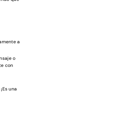
tamente a
nsaje o
te con
 ¡Es una