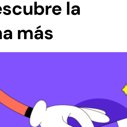
escubre la
na más