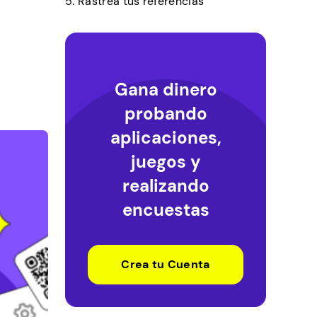
5. Rastrea tus referencias
Gana dinero
probando
aplicaciones,
juegos y
realizando
encuestas
Crea tu Cuenta