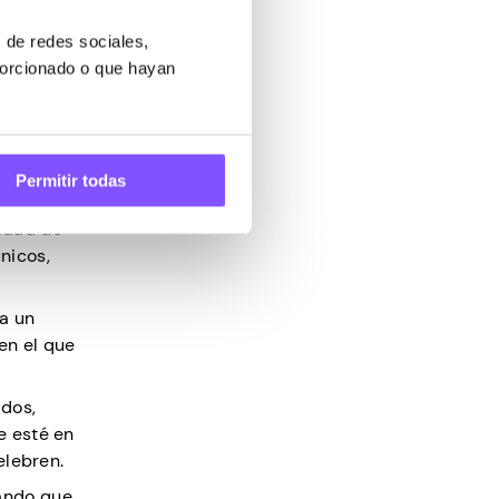
 de redes sociales,
porcionado o que hayan
Permitir todas
didad de
únicos,
ra un
en el que
idos,
e esté en
elebren.
rando que