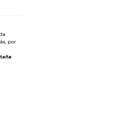
ada
ás, por
taña