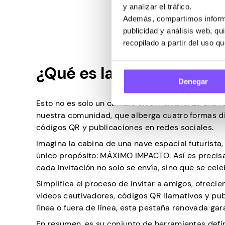
y analizar el tráfico.
Además, compartimos informa
publicidad y análisis web, q
recopilado a partir del uso q
¿Qué es la pestaña Gan
Denegar
Esto no es solo un cambio en el nombre. Es una 
nuestra comunidad, que alberga cuatro formas 
códigos QR y publicaciones en redes sociales.
Imagina la cabina de una nave espacial futurista
único propósito: MÁXIMO IMPACTO. Así es precis
cada invitación no solo se envía, sino que se cele
Simplifica el proceso de invitar a amigos, ofreci
videos cautivadores, códigos QR llamativos y pub
línea o fuera de línea, esta pestaña renovada gar
En resumen, es su conjunto de herramientas defi