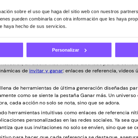
ción sobre el uso que haga del sitio web con nuestros partners
uienes pueden combinarla con otra información que les haya pro
ue haya hecho de sus servicios.
a más?
Personalizar
renovación, un diseño más intuitivo diseñado para la como
dinámicas de
invitar y ganar
: enlaces de referencia, videos 
, llena de herramientas de última generación diseñadas pa
amente como se siente la pestaña Ganar más. Un universo 
bra, cada acción no solo se nota, sino que se adora.
endo herramientas intuitivas como enlaces de referencia nít
licaciones personalizadas en las redes sociales. Ya sea qu
antiza que sus invitaciones no solo se envíen, sino que se c
nitivo para hacer que cada referencia se destaque, asegu