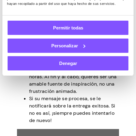
hayan recopilado a partir del uso que haya hecho de sus servicios.
Permitir todas
Personalizar
Para enviar el GIF, toque
Poke (5)
en
la parte inferior de la pantalla. Puedes
Denegar
empujar a un invitado una vez cada 24
horas. Al fin y al cabo, quieres ser una
amable fuente de inspiración, no una
frustración animada.
Si su mensaje se procesa, se le
notificará sobre la entrega exitosa. Si
no es así, ¡siempre puedes intentarlo
de nuevo!