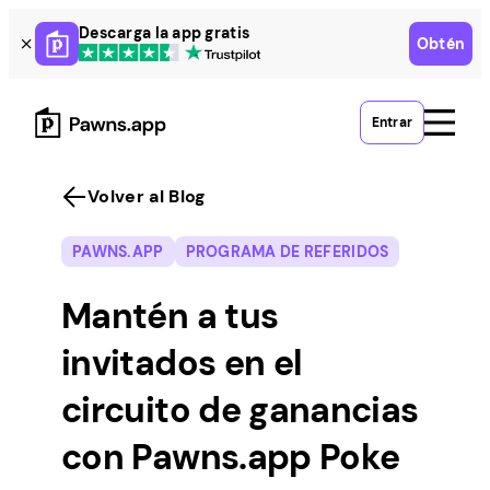
Skip
Descarga la app gratis
Obtén
to
content
Entrar
Volver al Blog
PAWNS.APP
PROGRAMA DE REFERIDOS
Mantén a tus
invitados en el
circuito de ganancias
con Pawns.app Poke