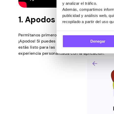
y analizar el tráfico.
Además, compartimos informa
publicidad y análisis web, q
1. Apodos
recopilado a partir del uso q
Permítanos primero darle lo mejor y comenzar con
¡Apodos! Si puedes pensar en
un nombre estelar
Denegar
estás listo para las maravillas que vienen con es
experiencia personalizada con la aplicación.