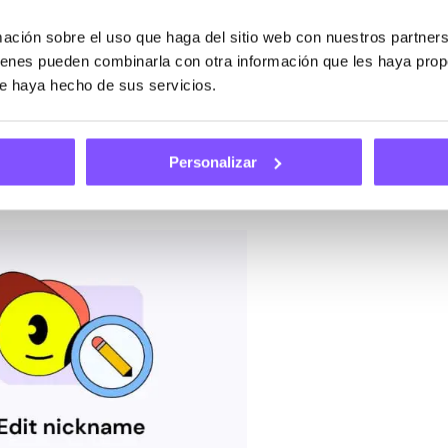
ción sobre el uso que haga del sitio web con nuestros partners
uienes pueden combinarla con otra información que les haya pro
ue haya hecho de sus servicios.
 el más nuevo de todos: nuestra función recién salida del 
que pueda contar un poco sobre ti en el mundo de las fina
Personalizar
ta actualización. Le permite establecer un apodo genial pa