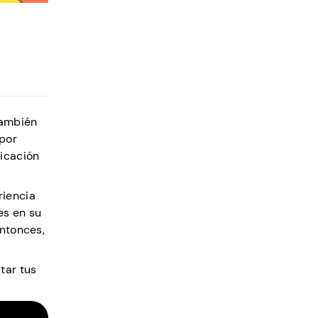
también
por
licación
riencia
es en su
Entonces,
tar tus