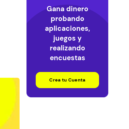
Gana dinero
probando
aplicaciones,
juegos y
realizando
encuestas
Crea tu Cuenta