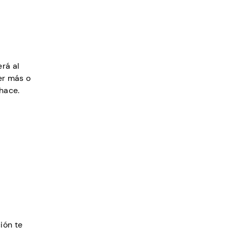
rá al
er más o
hace.
ción te