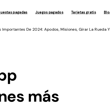
uestas pagadas
Juegos pagados
Tarjetas gratis
Blo
 Importantes De 2024: Apodos, Misiones, Girar La Rueda 
app
ones más