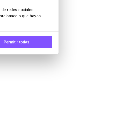
 de redes sociales,
porcionado o que hayan
horno,
nzas,
Permitir todas
ra una