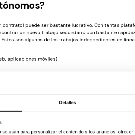
autónomos?
r contrato) puede ser bastante lucrativo. Con tantas plata
encontrar un nuevo trabajo secundario con bastante rapidez
. Estos son algunos de los trabajos independientes en líne
web, aplicaciones móviles)
bajo freelance son tipos de trabajo activos. Son una exce
Detalles
esitan flexibilidad en términos de horario de trabajo y ub
os. En otras palabras, nadie te va a pagar a menos que hag
s
ente es una opción viable para estudiantes, personas dese
iempo libre a algo que valga la pena.
b se usan para personalizar el contenido y los anuncios, ofrecer