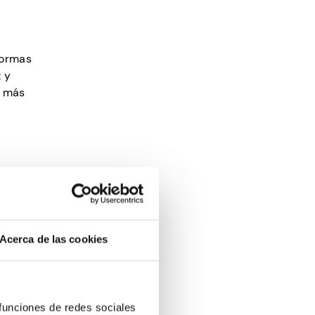
formas
 y
a más
lente
Acerca de las cookies
icación.
as el
mpleadas,
 funciones de redes sociales