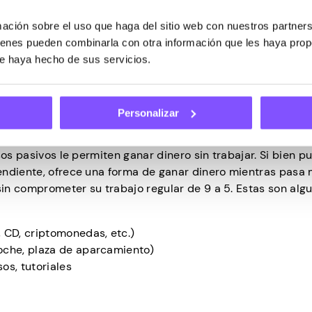
o, hay algunas desventajas a tener en cuenta. Todos los a
ción sobre el uso que haga del sitio web con nuestros partners
iempo también puede ser un reto, especialmente si trabajas
uienes pueden combinarla con otra información que les haya pro
dimos las distracciones de la vida cotidiana si
trabajas de
ue haya hecho de sus servicios.
 a primera vista.
sivos?
Personalizar
sos pasivos le permiten ganar dinero sin trabajar. Si bien 
endiente, ofrece una forma de ganar dinero mientras pasa
in comprometer su trabajo regular de 9 a 5. Estas son alg
, CD, criptomonedas, etc.)
coche, plaza de aparcamiento)
os, tutoriales