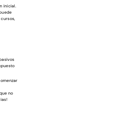
 inicial.
 puede
 cursos,
pasivos
supuesto
 comenzar
 que no
ias!