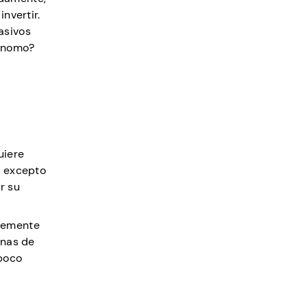
nvertir.
asivos
tónomo?
uiere
, excepto
r su
plemente
anas de
 poco