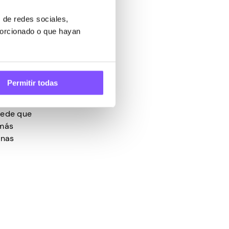
utónomos
 de redes sociales,
 con
porcionado o que hayan
sde casa
,
Permitir todas
puede que
 más
unas