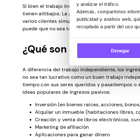
y analizar el tráfico.
Si bien el trabajo independiente suena fantástic
Además, compartimos informa
tienen altibajos. La gestión y organización del t
publicidad y análisis web, q
varios clientes simultáneamente. Si a esto le aña
recopilado a partir del uso q
puede que no sea tan impresionante como parece
¿Qué son los ingresos pa
Denegar
A diferencia del trabajo independiente, los ingre
no sea tan lucrativo como un buen trabajo indep
tiempo con sus seres queridos y pasatiempos o s
ideas populares de ingresos pasivos:
Inversión (en bienes raíces, acciones, bonos
Alquilar un inmueble (habitaciones libres, 
Creación y venta de libros electrónicos, curs
Marketing de afiliación
Aplicaciones para ganar dinero