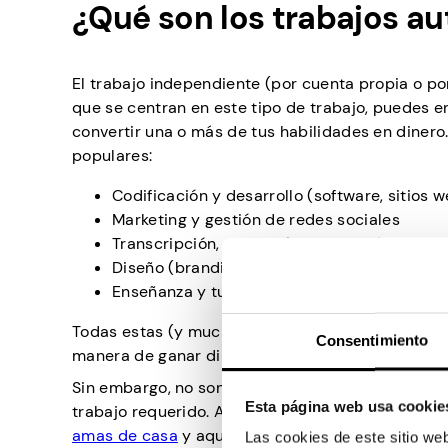
¿Qué son los trabajos 
El trabajo independiente (por cuenta propia o po
que se centran en este tipo de trabajo, puedes 
convertir una o más de tus habilidades en dinero
populares:
Codificación y desarrollo (software, sitios 
Marketing y gestión de redes sociales
Transcripción, redacción, traducción
Diseño (branding, UI, ilustración, animación)
Enseñanza y tutoría en línea
Todas estas (y muchas más) oportunidades de tra
Consentimiento
manera de ganar dinero para las personas que nec
Sin embargo, no son una fuente de ingresos pasiv
Esta página web usa cookie
trabajo requerido. Aún así, el trabajo independi
amas de casa
y aquellos que buscan dedicar su t
Las cookies de este sitio we