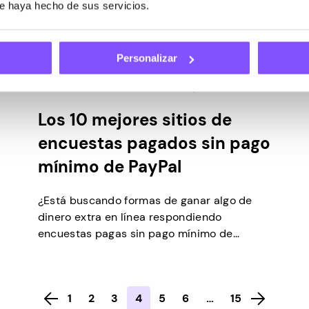
ue haya hecho de sus servicios.
Personalizar
ENCUESTAS
Última actualización -
Febrero 28, 2025
Los 10 mejores sitios de
encuestas pagados sin pago
mínimo de PayPal
¿Está buscando formas de ganar algo de
dinero extra en línea respondiendo
encuestas pagas sin pago mínimo de
PayPal? Si es así, entonces estás en el lugar
correcto. En algunas plataformas de
encuestas, puede llevar mucho tiempo
1
2
3
4
5
6
…
15
alcanzar el umbral mínimo de pago de