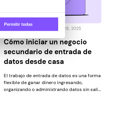
Permitir todas
Última actualización -
Febrero 28, 2025
Cómo iniciar un negocio
secundario de entrada de
datos desde casa
El trabajo de entrada de datos es una forma
flexible de ganar dinero ingresando,
organizando o administrando datos sin salir
de casa. Es una oportunidad en auge en la
economía colaborativa actual, impulsada
por las empresas que necesitan ayuda con
las tareas administrativas y la gestión de
datos. Dado que las empresas buscan cada