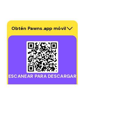
Obtén Pawns.app móvil
ESCANEAR PARA DESCARGAR
Descarga la aplicación móvil de Pawns.app para iOS o
GANAR