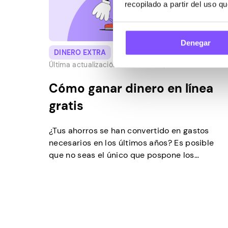
recopilado a partir del uso q
Denegar
DINERO EXTRA
Última actualización -
Febrero 28, 2025
Cómo ganar dinero en línea
gratis
¿Tus ahorros se han convertido en gastos
necesarios en los últimos años? Es posible
que no seas el único que pospone los
sueños para sobrevivir a las luchas diarias.
La economía pospandémica sugiere que los
empleos regulares ya no pueden satisfacer
las necesidades cuando los precios de las
viviendas solo en los EE. UU. aumentaron…