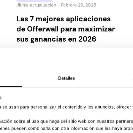
Última actualización -
Febrero 28, 2025
Las 7 mejores aplicaciones
de Offerwall para maximizar
sus ganancias en 2026
Las aplicaciones de Offerwall han ganado
popularidad desde que cada vez más
personas han comenzado a buscar formas
de ganar dinero extra en línea. Estas
Detalles
aplicaciones brindan la oportunidad a los
usuarios de ganar recompensas adicionales
al realizar encuestas en línea, ver anuncios,
s
descargar otras aplicaciones y más. En este
b se usan para personalizar el contenido y los anuncios, ofrecer
artículo, aprenderá qué son los…
ción sobre el uso que haga del sitio web con nuestros partners
uienes pueden combinarla con otra información que les haya pro