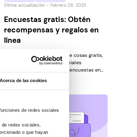
Última actualización -
Febrero 28, 2025
Encuestas gratis: Obtén
recompensas y regalos en
línea
Si alguna vez tienes ganas de cosas gratis,
puedes conseguir cosas geniales
simplemente respondiendo encuestas en
línea. Muchos buenos sitios web te
Acerca de las cookies
permiten obtener obsequios simplemente
por decirles lo que piensas. Además,
responder encuestas es fácil y divertido. En
este artículo, hablaremos sobre qué sitios
 funciones de redes sociales
de encuestas funcionan mejor en 2026.
Además, aprenderá a mantenerse…
 de redes sociales,
porcionado o que hayan