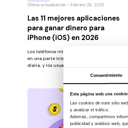
Última actualización -
Febrero 28, 2025
Las 11 mejores aplicaciones
para ganar dinero para
iPhone (iOS) en 2026
Los teléfonos inteligentes se han convertido
en una parte integral de nuestra rutina
diaria, y los usuarios de iOS tienen una gran
cantidad de aplicaciones a su disposición
Consentimiento
que les permiten ganar dinero realizando
tareas digitales. Muchas de estas
plataformas son sorprendentemente
Esta página web usa cookie
lucrativas y fáciles de navegar. La economía
Las cookies de este sitio we
del iPhone: un vistazo a las…
y analizar el tráfico.
Además, compartimos informa
publicidad y análisis web, q