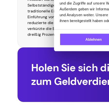
und die Zugriffe auf unsere 
Selbstständige und andere nicht-
Außerdem geben wir Informat
traditionelle Einkünfte ausgelegt. Die
und Analysen weiter. Unsere
Einführung von Income Passport
ihnen bereitgestellt haben o
reduzierte die Ablehnungsraten und
verkürzte die Entscheidungszeit um
dreißig Prozent
Ablehnen
Holen Sie sich 
zum Geldverdie