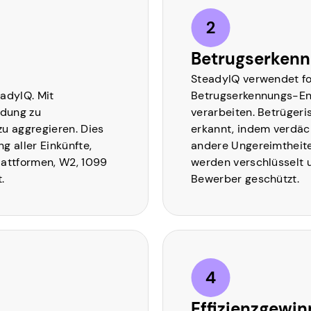
Betrugserken
SteadyIQ verwendet for
adyIQ. Mit
Betrugserkennungs-Eng
ndung zu
verarbeiten. Betrüge
u aggregieren. Dies
erkannt, indem verdäc
 aller Einkünfte,
andere Ungereimtheite
lattformen, W2, 1099
werden verschlüsselt u
.
Bewerber geschützt.
Effizienzgewin