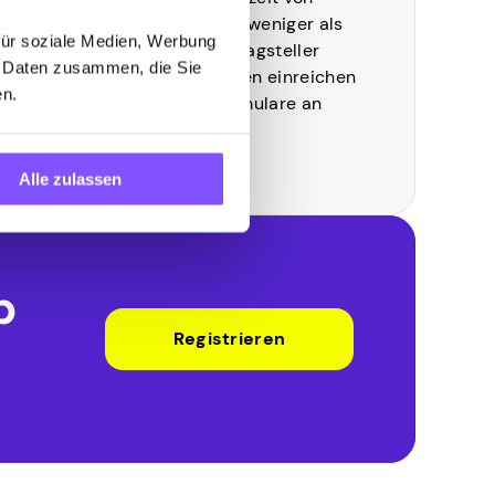
einundzwanzig Tagen auf weniger als
für soziale Medien, Werbung
einen Tag verkürzen. Antragsteller
n Daten zusammen, die Sie
können jetzt ihr Einkommen einreichen
en.
und verifizierte Datenformulare an
einem Ort erstellen
Alle zulassen
p
Registrieren