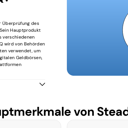
r Überprüfung des
 Sein Hauptprodukt
us verschiedenen
IQ wird von Behörden
tuten verwendet, um
gitalen Geldbörsen,
attformen
h eine
dy App auf den
atte,
nstrumente bietet,
ptmerkmale von Stea
SteadyIQ hilft immer
omplexität von Gig-
geht.