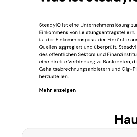
SteadyIQ ist eine Unternehmenslösung zu
Einkommens von Leistungsantragstellern.
ist der Einkommenspass, der Einkünfte a
Quellen aggregiert und überprüft. Steady
des öffentlichen Sektors und Finanzinsti
eine direkte Verbindung zu Bankkonten, di
Gehaltsabrechnungsanbietern und Gig-Pl
herzustellen.
Das Unternehmen hinter SteadyIQ hat auc
Mehr anzeigen
verbraucherorientierte App namens Stea
Markt gebracht, die Stellenangebote, Rab
Einkommensverfolgung und andere Finanzi
Hau
aber derzeit nicht mehr hergestellt wird. 
noch einzelnen Bewerbern, indem es die K
und Remote-Arbeitsvergütungsquellen an