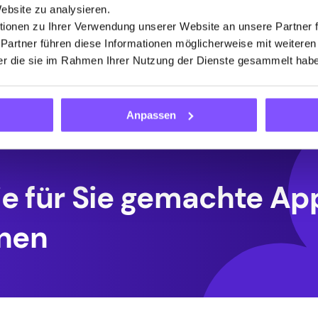
Website zu analysieren.
und anderen Leistungen vereinfacht
ionen zu Ihrer Verwendung unserer Website an unsere Partner 
hat. Der Einkommenspass verkürzte die
 Partner führen diese Informationen möglicherweise mit weitere
Bearbeitungszeit von Anträgen von bis
der die sie im Rahmen Ihrer Nutzung der Dienste gesammelt hab
zu einer Stunde auf nur wenige Minuten
Anpassen
die für Sie gemachte Ap
nen