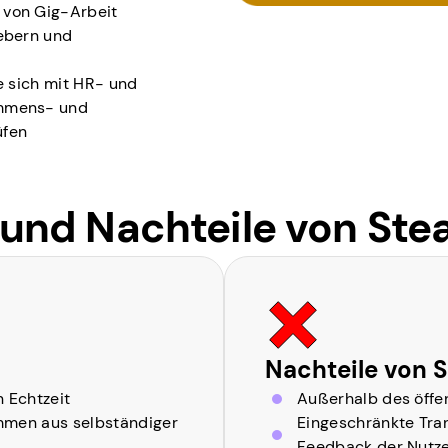
 von Gig-Arbeit
gebern und
e sich mit HR- und
ommens- und
üfen
 und Nachteile von Ste
Nachteile von 
 Echtzeit
Außerhalb des öffen
ommen aus selbständiger
Eingeschränkte Tra
Feedback der Nutz