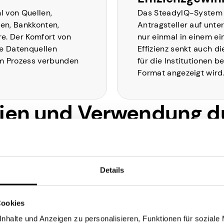
l von Quellen,
Das SteadyIQ-System ve
sen, Bankkonten,
Antragsteller auf unte
e. Der Komfort von
nur einmal in einem ei
le Datenquellen
Effizienz senkt auch di
em Prozess verbunden
für die Institutionen b
Format angezeigt wird
dien und Verwendung d
Regierung
Details
Alabama
SteadyIQ hat den Bundesstaat
Cookies
Alabama unterstützt, indem es die
nhalte und Anzeigen zu personalisieren, Funktionen für soziale
Einkommensprüfung von Arbeitslosen-