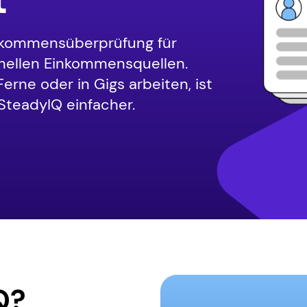
inkommensüberprüfung für
onellen Einkommensquellen.
Ferne oder in Gigs arbeiten, ist
SteadyIQ einfacher.
Q?