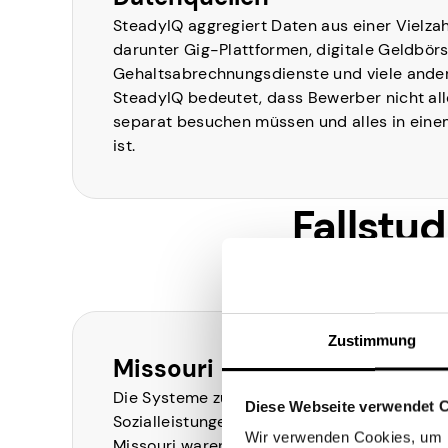
SteadyIQ aggregiert Daten aus einer Vielzah
darunter Gig-Plattformen, digitale Geldbör
Gehaltsabrechnungsdienste und viele ander
SteadyIQ bedeutet, dass Bewerber nicht al
separat besuchen müssen und alles in ein
ist.
Fallstu
Zustimmung
Missouri
Die Systeme zur Beantragung von
Diese Webseite verwendet 
Sozialleistungen des Bundesstaates
Wir verwenden Cookies, um I
Missouri waren nicht für W2-,