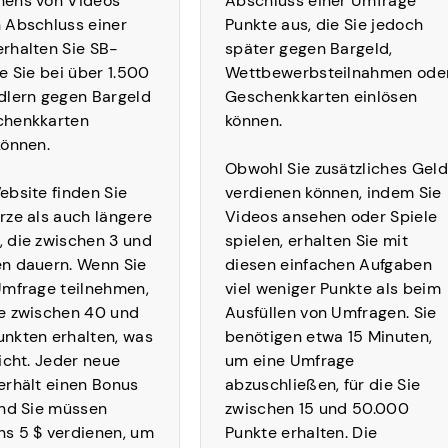
hens von Videos
Abschluss einer Umfrage
 Abschluss einer
Punkte aus, die Sie jedoch
rhalten Sie SB-
später gegen Bargeld,
e Sie bei über 1.500
Wettbewerbsteilnahmen ode
dlern gegen Bargeld
Geschenkkarten einlösen
chenkkarten
können.
können.
Obwohl Sie zusätzliches Geld
ebsite finden Sie
verdienen können, indem Sie
rze als auch längere
Videos ansehen oder Spiele
 die zwischen 3 und
spielen, erhalten Sie mit
n dauern. Wenn Sie
diesen einfachen Aufgaben
Umfrage teilnehmen,
viel weniger Punkte als beim
e zwischen 40 und
Ausfüllen von Umfragen. Sie
nkten erhalten, was
benötigen etwa 15 Minuten,
richt. Jeder neue
um eine Umfrage
erhält einen Bonus
abzuschließen, für die Sie
und Sie müssen
zwischen 15 und 50.000
s 5 $ verdienen, um
Punkte erhalten. Die