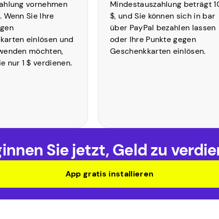
zahlung vornehmen
Mindestauszahlung beträgt 1
. Wenn Sie Ihre
$, und Sie können sich in bar
egen
über PayPal bezahlen lassen
karten einlösen und
oder Ihre Punkte gegen
rwenden möchten,
Geschenkkarten einlösen.
e nur 1 $ verdienen.
innen Sie jetzt, Geld zu verdi
App gratis installieren