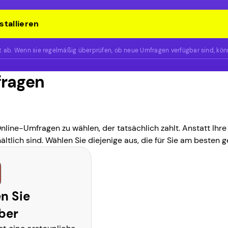
stallieren
ät ab. Wenn sie regelmäßig überprüfen, ob neue Umfragen verfügbar sind, kö
fragen
 Online-Umfragen zu wählen, der tatsächlich zahlt. Anstatt Ih
ich sind. Wählen Sie diejenige aus, die für Sie am besten gee
n Sie
ber