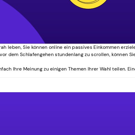
rah leben, Sie können online ein passives Einkommen erziel
att vor dem Schlafengehen stundenlang zu scrollen, können 
nfach Ihre Meinung zu einigen Themen Ihrer Wahl teilen. Ein
ie können es für Linux, Android, iOS, Windows und macOS er
 Sie Freunde empfehlen, der App beizutreten, und indem Si
fragen Ihrer Wahl beantworten und dafür bezahlt werden. D
chnologie, Reisen, Kosmetik, Essen, Politik und mehr.
timmten Thema. Ziel einer Befragung ist es, Informationen
verstehen und ihre Produkte oder Dienstleistungen zu verb
 Sie führen die App einfach aus und sie verdient Geld. Sie 
n sind.
Daten für Ihr Telefon verwenden, falls Sie zusätzliche GB