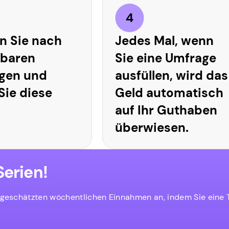
n Sie nach
Jedes Mal, wenn
gbaren
Sie eine Umfrage
gen und
ausfüllen, wird das
 Sie diese
Geld automatisch
auf Ihr Guthaben
überwiesen.
erien!
 geschätzten wöchentlichen Einnahmen an, indem Sie eine T