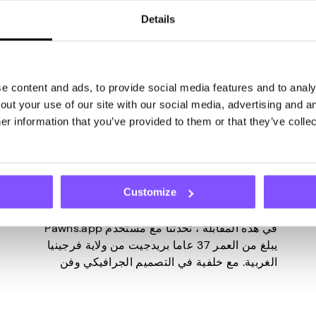
Details
 content and ads, to provide social media features and to analys
ut your use of our site with our social media, advertising and an
PAWNS.APP المستخدمين
غير مصنف
r information that you’ve provided to them or that they’ve collec
آخر تحديث -
أبريل 29, 2025
تعرف على بريدجيت: من فقدان
الوظيفة إلى المدفوعات المفاجئة
Customize
في هذه المقابلة ، تحدثنا مع مستخدم Pawns.app
يبلغ من العمر 37 عاما بريدجيت من ولاية فرجينيا
الغربية. مع خلفية في التصميم الجرافيكي وفن
الاستوديو ، وخبرة في العمل كنادل ، تشارك كيف
اكتشفت التطبيق ، وأكبر معالمها ، وأفكارها
الصادقة حول ما يشبه كسبه من خلال الألعاب