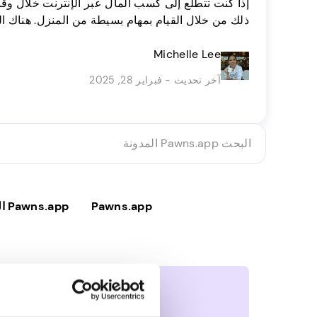
إذا كنت تتطلع إلى كسب المال عبر الإنترنت خلال و
ذلك من خلال القيام بمهام بسيطة من المنزل. هناك ا
يحولون وظائف سريعة من راحة منازلهم إلى دخل صخب
Michelle Lee
الفرص من قبل الشركات الكبرى التي تحتاج إلى مساع
[…]
آخر تحديث - فبراير 28, 2025
البحث
Pawns.app
المدونة
Pawns.app
Pawns.app المستخدمين