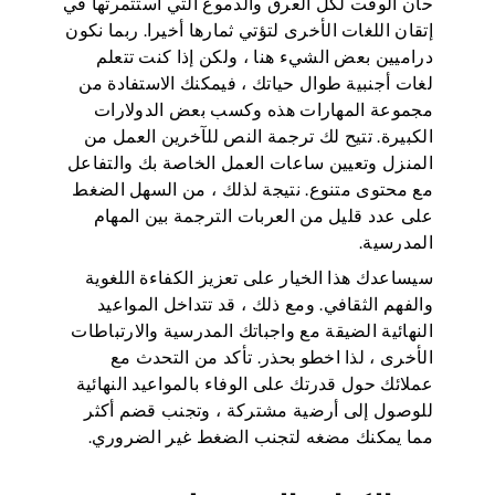
حان الوقت لكل العرق والدموع التي استثمرتها في
إتقان اللغات الأخرى لتؤتي ثمارها أخيرا. ربما نكون
دراميين بعض الشيء هنا ، ولكن إذا كنت تتعلم
لغات أجنبية طوال حياتك ، فيمكنك الاستفادة من
مجموعة المهارات هذه وكسب بعض الدولارات
الكبيرة. تتيح لك ترجمة النص للآخرين العمل من
المنزل وتعيين ساعات العمل الخاصة بك والتفاعل
مع محتوى متنوع. نتيجة لذلك ، من السهل الضغط
على عدد قليل من العربات الترجمة بين المهام
المدرسية.
سيساعدك هذا الخيار على تعزيز الكفاءة اللغوية
والفهم الثقافي. ومع ذلك ، قد تتداخل المواعيد
النهائية الضيقة مع واجباتك المدرسية والارتباطات
الأخرى ، لذا اخطو بحذر. تأكد من التحدث مع
عملائك حول قدرتك على الوفاء بالمواعيد النهائية
للوصول إلى أرضية مشتركة ، وتجنب قضم أكثر
مما يمكنك مضغه لتجنب الضغط غير الضروري.