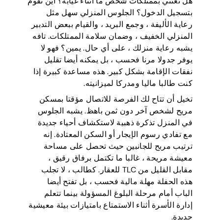
هل تعتني بممتلكات شخص ما أثناء غيابه؟ أين نقوم
بتسجيل الدخول؟ الجلوس المنزلي سهل مثل
رعاية الأليفة ، وجمع البريد ، والقيام ببعض التدبير
المنزلي الخفيف ، وضمان سلامة الممتلكات. تافه
يشبه رعاية منزلك ، على أي حال. يمين؟ فهو لا
يوفر جدولا مرنا فحسب ، بل يمكنه أيضا تقليل
نفقات الإقامة بشكل كبير. هذه مساعدة كبيرة إذا
كنت طالبا ماليا ومدركا لميزانيته.
تخيل أن تتاح لك الفرصة للاتصال مؤقتا بمسكن
مريح لشخص آخر دون ثمن باهظ. يشبه الجلوس
في المنزل تذكرة ذهبية لاستكشاف أحياء جديدة
مع تفادي رسوم الإيجار أو السكن المعتادة. إنه
ترتيب مربح للجانبين حيث تحصل على مساحة
معيشة مريحة ، غالبا ما تكتمل برفاق رقيق ،
مقابل القليل من TLC للعقار. كطالب ، لا تجلب
هذه الحفلة مهلة مالية فحسب ، بل تفتح أيضا
الباب أمام مرحلة البلوغ المسؤولة بينما تتعلم
إدارة الأسرة أثناء الاستمتاع بامتيازات بيئة معيشية
جديدة.