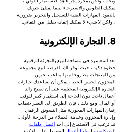
وبحثا ، ولكن بمجرد إجراء هذا الاستثمار الأولي ،
يمكنك الجلوس والاسترخاء بينما تمتلئ جيوبك
بالنقود. المهارات الفنية للتسجيل والتحرير ضرورية
، ولكن لا شيء لا يمكنك إتقانه بقليل من التفاني.
8. التجارة الإلكترونية
تعد المغامرة في مساحة البيع بالتجزئة الرقمية
خطوة ذكية ، حيث توفر لك الفرصة لبيع مجموعة
من المنتجات مطروحا منها متاعب تخزين
المخزون. لحسن الحظ ، يمكن أن تساعدك خيارات
التجارة الإلكترونية المختلفة على أن تصبح رائد
أعمال ناجحا دون الحاجة إلى استثمار كبير للوقت
أو المال. ومع ذلك ، فإن الطريق إلى النصر يتطلب
إتقان المهارات المحورية مثل التسويق الرقمي
وإدارة المخزون وخدمة العملاء من الدرجة الأولى.
قد ترغب في الاستماع إلى أحد
أفضل ملفات
البودكاست لرواد الأعمال
للحصول على الفكرة.