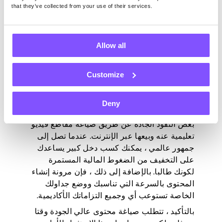
الاجتماعية الخاصة بك.
that they’ve collected from your use of their services.
7. إنشاء الدورة التدريبية
Allow all
عبر الإنترنت
Customize
بالحديث عن الدورات التدريبية عبر الإنترنت ، هل
فكرت في إنشاء الدورات التدريبية الخاصة بك؟ إذا
Deny
كان هناك شيء أنت متحمس له ، فيمكنك جني
بعض النقود الجادة عن طريق صياغة مقاطع فيديو
تعليمية عنه وبيعها عبر الإنترنت. عندما تصل إلى
جمهور عالمي ، يمكنك كسب دخل كبير يساعدك
على التخفيف من الضغوط المالية المستمرة
لكونك طالبا. بالإضافة إلى ذلك ، فإن مرونة إنشاء
المحتوى بالسرعة التي تناسبك ووضع جداولك
الخاصة تستوعب أي وجميع التزاماتك الأكاديمية.
بالتأكيد ، تتطلب صياغة محتوى عالي الجودة وقتا