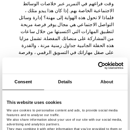
وقت فراغهم في التمرير عبر خلاصات الوسائط
الاجتماعية الخاصة بهم. إذا كان هذا يبدو مثلك ،
فلماذا لا تحول هذه الهواية إلى مهنة؟ إدارة وسائل
التواصل الاجتماعي هي مجال يوفر فرصة مربحة
لتطبيق المهارات التي اكتسبتها من خلال ساعات
من المشاركة على منصاتك المفضلة. تشمل مزايا
هذه الحفلة الجانبية جداول زمنية مرنة ، والقدرة
على صقل مهاراتك في التسويق الرقمي ، وفرصة
لبناء محفظة.
تعزز إدارة وسائل التواصل الاجتماعي الإبداع
والتفكير الاستراتيجي ، وهي سمات أساسية للتقدم
Consent
Details
About
في حياتك المهنية بعد الكلية. الطلب على مديري
وسائل التواصل الاجتماعي الموهوبين مرتفع ، مما
يجعل هذا خيارا مهنيا طويل الأجل. للتميز في هذا
This website uses cookies
المجال ، من المهم دراسة المنصات والتحليلات
والاتجاهات. لحسن الحظ ، تتوفر العديد من
We use cookies to personalise content and ads, to provide social media
features and to analyse our traffic.
الدورات التدريبية المجانية عبر الإنترنت والموارد
We also share information about your use of our site with our social media,
الأخرى لمساعدتك على رفع مستوى لعبة الوسائط
advertising and analytics partners.
They may combine it with other information that you’ve provided to them or