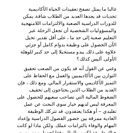
غالبا ما يمثل تصفح تعقيدات الحياة الأكاديمية
تحديات قد يجدها العديد من الطلاب شاقة. يمكن
للدورات الدراسية الصعبة والالتزامات اللامنهجية
والمسؤوليات الشخصية أن تجعل الرحلة عبر
التعليم صعبة إلى حد ما ، على أقل تقدير. تخيل
الآن الحصول على وظيفة بدوام كامل أو جزئي
علاوة على ذلك. يبدو مستحيلا إلى حد كبير للوهلة
الأولى. أليس كذلك؟
وغني عن القول أنه قد يكون من الصعب تحقيق
التوازن بين الأكاديميين والعمل مع الحفاظ على
التميز الأكاديمي والاستقرار المالي. ومع ذلك ، فإن
العديد من الطلاب الذين يحتاجون إلى تخفيف
الضغوط المالية التي تصاحب سعيهم للحصول على
المعرفة ليس لديهم خيار سوى البحث عن عمل
تقليدي – أو هكذا يعتقدون. قد تتركك الوظيفة
العادية ممزقة بين حضور الفصول الدراسية وإعداد
المهام والوفاء بالتزامات عملك. ولكن ماذا لو كانت
هناك طريقة لكسب المال وفقا لجدول زمني مرن