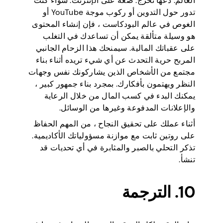
العالم. دعها تخرج. ضعه على الإنترنت. سواء كنت
تدور حول التدوين أو ركوب موجة YouTube أو
الغوص في عالم البودكاست ، فإن إنشاء المحتوى
هو وسيلة متألقة يمكن أن تساعدك في التغلب
على عقباتك المالية. سيمنحك هذا الزحام الجانبي
المربح حرية التحدث عن أي شيء تريده أثناء بناء
مجتمع من الأشخاص الذين يشاركونك نفس وجهات
النظر ويهتمون بأفكارك. بمجرد بناء جمهور كبير ،
يمكنك البدء في كسب المال من خلال الرعاية
والإعلانات المدفوعة وغيرها من الوسائل.
أثناء عملك على تحقيق النجاح ، من المهم الحفاظ
على روتين ثابت مع موازنة مسؤولياتك الأكاديمية.
تذكر التحلي بالصبر والمثابرة في أي تحديات قد
تنشأ.
10. الترجمة