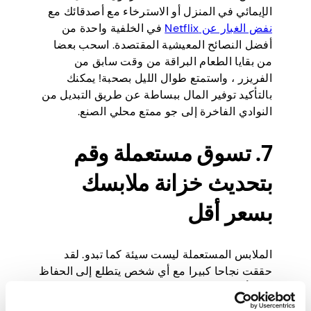
الإيمائي في المنزل أو الاسترخاء مع أصدقائك مع
نفض الغبار عن Netflix
في الخلفية واحدة من
أفضل النصائح المعيشية المقتصدة. اسحب بعضا
من بقايا الطعام البراقة من وقت سابق من
الفريزر ، واستمتع طوال الليل بصحبة! يمكنك
بالتأكيد توفير المال ببساطة عن طريق التبديل من
النوادي الفاخرة إلى جو ممتع محلي الصنع.
7. تسوق مستعملة وقم
بتحديث خزانة ملابسك
بسعر أقل
الملابس المستعملة ليست سيئة كما تبدو. لقد
حققت نجاحا كبيرا مع أي شخص يتطلع إلى الحفاظ
على أسلوب حياة مقتصد! إذا كان لديك ما يكفي
من الوقت للتسوق عبر النوافذ ، فستجد شيئا