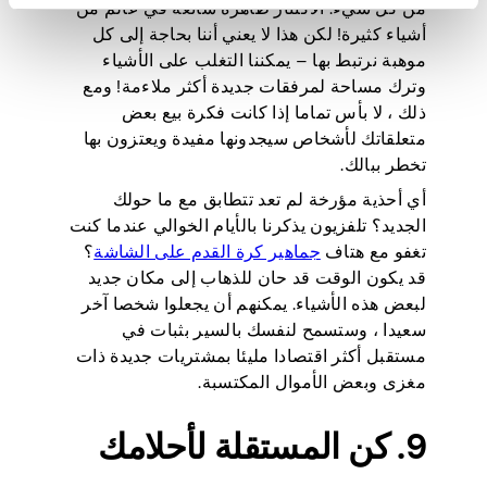
من كل شيء. الاكتناز ظاهرة شائعة في عالم من
أشياء كثيرة! لكن هذا لا يعني أننا بحاجة إلى كل
موهبة نرتبط بها – يمكننا التغلب على الأشياء
وترك مساحة لمرفقات جديدة أكثر ملاءمة! ومع
ذلك ، لا بأس تماما إذا كانت فكرة بيع بعض
متعلقاتك لأشخاص سيجدونها مفيدة ويعتزون بها
تخطر ببالك.
أي أحذية مؤرخة لم تعد تتطابق مع ما حولك
الجديد؟ تلفزيون يذكرنا بالأيام الخوالي عندما كنت
تغفو مع هتاف
جماهير كرة القدم على الشاشة
؟
قد يكون الوقت قد حان للذهاب إلى مكان جديد
لبعض هذه الأشياء. يمكنهم أن يجعلوا شخصا آخر
سعيدا ، وستسمح لنفسك بالسير بثبات في
مستقبل أكثر اقتصادا مليئا بمشتريات جديدة ذات
مغزى وبعض الأموال المكتسبة.
9. كن المستقلة لأحلامك