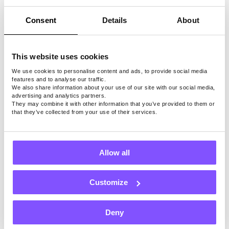
يستحق أكثر مما يتم بيعه من أجله. وستوفر بعض
النقود لشيء آخر! فلماذا لا
ترتدي ملابس أرخص
Consent
Details
About
وتعيد التفكير في أسلوبك من منظور واعي بالبيئة؟
إذا كانت القطعة في متجر لبيع السلع المستعملة ،
This website uses cookies
فهذا لا يعني أنها كانت قمامة جدا بحيث لا يمكن
الاستمرار في ارتدائها. كان من الممكن أن يكون
We use cookies to personalise content and ads, to provide social media
features and to analyse our traffic.
ذلك لا يتناسب مع أطوال ومنحنيات الشخص الذي
We also share information about your use of our site with our social media,
حررها. لكن يمكن أن يناسبك بشكل جيد للغاية!
advertising and analytics partners.
They may combine it with other information that you’ve provided to them or
فقط تخيل الملايين من الفساتين التي لم يتم
that they’ve collected from your use of their services.
ارتداؤها مرة واحدة ، والقمصان التي يمكن أن
تظهر شخصيتك ، والمعاطف الجاهزة للتخلص من
نسيم الشتاء البارد من كتفيك. كلهم ينتظرون
Allow all
فرصة!
Customize
8. بيع ما لم تعد تستخدمه
Deny
في بعض الأحيان ، لدينا الكثير من شيء وأطنان