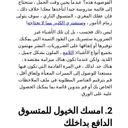
الفوضوية هذه؟ عندما يحين وقت الحمل ، ستحتاج
إلى قائمة مدروسة جيدا لتأخذها معك! خلاف ذلك ،
فإن عقلك المغري ، المتسوق الناري ، سوف يتولى
زمام الأمور ،
وستشتري الكثير مما لا تحتاجه
!
ليس ذلك فحسب ، بل إن تلك الأشياء غير
الضرورية ستسربك من النقود الثمينة التي يمكنك
توفيرها أو إنفاقها على الضروريات. البشر مهتمون
بجميع أنواع الأشياء:
اللامع
، الملون بشكل جميل ،
اللذيذ. ولكن عندما تكون هناك ميزانية مقتصدة ،
هناك حد. لذلك ، في المرة القادمة التي تكون فيها
مستعدا للوصول إلى الممرات المعبأة وإنفاق أقل ،
قم بترقيم العناصر المطلوبة في ملف الملاحظات
الخاص بك أو قم بتدوين قائمة بما يمكنك الحصول
عليه على الورق.
2. امسك الخيول للمتسوق
الدافع بداخلك