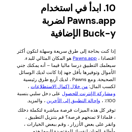
10. ابدأ في استخدام
Pawns.app لضربة
Buck-y الإضافية
إذا كنت بحاجة إلى طرق سريعة وسهلة لتكون أكثر
اقتصادا ،
Pawns.app
هو المكان المثالي للبدء.
سيعلمك التطبيق درسا ماليا قيما – أنه يمكنك جني
الأموال وتوفيرها بأقل جهد إذا كانت لديك الوسائل
الصحيحة. ومع Pawns ، لديك أربع طرق رئيسية
لكسب المال:
من خلال إكمال الاستطلاعات
،
ومشاركة الإنترنت للحصول
على دخل سلبي بنسبة
100٪ ،
وإحالة التطبيق إلى الآخرين
، والمزيد.
توفر كل هذه الميزات فرصة مباشرة لتكملة دخلك
، فلماذا لا تمنحهم فرصة؟ قم بتنزيل التطبيق ،
وانقر على بعض الأزرار ، وقم ببعض الخيارات ،
وأطلق العنان لنفسك المقتصدة اليوم! هذه