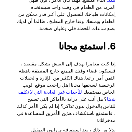
فمك
أثناء المضغ. مهما كان الأمر ، فإن طهي
المزيد من الطعام في وقت واحد سيستخدم
إمكانات طباخك للحصول على أكبر قدر ممكن من
الطعام ويمنحك وقتا خارج المطبخ ، طالما أن لديك
بضع ساعات للحظة قلي وغليان ضخمة.
6. استمتع مجانا
إذا كنت مغامرا تهدف إلى العيش بشكل مقتصد ،
فسيكون قضاء وقتك الممتع خارج المنطقة باهظة
الثمن أمرا رائعا. هناك الكثير من الإثارة والحفلات
الرخيصة لسحقها مجانا! هل راجعت موقع الويب
الخاص بمجتمعك
للأحداث غير العادية التي لا تكلف
شيئا
؟ هل أنت على دراية بالأماكن التي تسمح
للناس بالدخول بدون تذاكر؟ إذا لم يكن الأمر كذلك
، فاستمتع باستكشاف هذين الأمرين للمساعدة في
مدخراتك!
بدلا من ذلك ، تعد استضافة ماراثون التمثيل