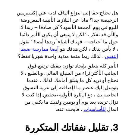
هل تحتاج حقا إلى انتزاع ألياف لدنة علي إكسبريس
الرخيصة جدا؟ ماذا عن البلازما الأنيقة المعروضة
للبيع في يوم الجمعة الأسود؟ كن صادقا – ربما لا.
والآن قد تفكر ، “لكن لا ينبغي أن يكون الأمر دائما
حول ما أحتاجه – فهناك أشياء أريدها أيضا! ” نقول
، لا بأس بذلك ، لكن هدفك هو
أيضا ممارسة ضبط
النفس
، لذلك ربما متعة مذنبة واحدة شهريا فقط؟
الأمر كله يتعلق بإيجاد توازن يبقيك ترتفع فوق
الجانب الأكثر ثراء من السياج المالي. وبالطبع ، لا
تحتاج أو تريد كل ما ينبثق أمامك. لذلك ، عندما
يتوسل إليك عنصر ما لإضافته إلى عربة التسوق
الخاصة بك ، دع الإثارة الأولية تنخفض. إذا كنت لا
تزال تريده بعد يوم أو يومين ولديك ما يكفي من
المال
للأساسيات
، فابحث عنه.
3. تقليل نفقاتك المتكررة