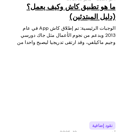
ما هو تطبيق كاش وكيف يعمل؟
(دليل المبتدئين)
الوجبات الرئيسية: تم إطلاق كاش App في عام
2013 وبدعم من نجوم الأعمال مثل جاك دورسي
وجيم ماكيلفي، وقد ارتقى تدريجيا ليصبح واحدا من
أكثر أدوات الدفع الرقمية شعبية في الولايات
المتحدة. في البداية كانت محفظة رقمية وخدمة
تحويل أموال…
نقود إضافية