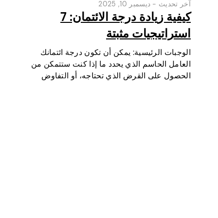
آخر تحديث -
ديسمبر 10, 2025
كيفية زيادة درجة الائتمان: 7
استراتيجيات مثبتة
الوجبات الرئيسية: يمكن أن تكون درجة ائتمانك
العامل الحاسم الذي يحدد ما إذا كنت ستتمكن من
الحصول على القرض الذي تحتاجه، أو التفاوض
على أسعار فائدة أقل، أو استئجار شقة، أو حتى أن
تكون عاملا في بعض فحوصات الوظائف (خاصة…