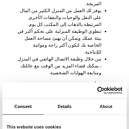
المريحة.
يوفر لك العمل من المنزل الكثير من المال
على النقل والوجبات والنفقات الأخرى
المرتبطة بالذهاب إلى المكتب كل يوم.
تنطوي الوظيفة المنزلية على تحكم أكبر في
بيئة عملك ويمكن أن تهيئ مساحة العمل
الخاصة بك لتكون أكثر راحة ومواتية
للإنتاجية.
من خلال وظيفة الاتصال الهاتفي في المنزل
، يمكنك قضاء المزيد من الوقت مع عائلتك
ومتابعة الهوايات الشخصية.
في حين أن العمل كمتصل عن بعد من المنزل
يجلب العديد من المزايا ، إلا أن هناك أيضا بعض
العيوب المحتملة التي يجب مراعاتها.
Consent
Details
About
قد يؤدي هذا النوع من الوظائف إلى الشعور
بالوحدة أو الانفصال عن زملاء العمل.
قد يكون العمل من المنزل أمرا صعبا إذا لم
This website uses cookies