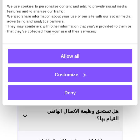
يكن لديك مساحة عمل مخصصة. يمكن أن
We use cookies to personalise content and ads, to provide social media
تؤدي الانحرافات عن أفراد الأسرة أو الأليفة
features and to analyse our traffic.
أو الأعمال المنزلية إلى تقليل الإنتاجية.
We also share information about your use of our site with our social media,
advertising and analytics partners.
أنت لا تعمل في مكتب تقليدي ، لذلك قد
They may combine it with other information that you’ve provided to them or
يكون من الصعب إنشاء روتين والحفاظ على
that they’ve collected from your use of their services.
توازن صحي بين العمل والحياة.
يمكن أن يكون العمل من المنزل محررا ،
ولكن قد يكون صعبا أيضا إذا كنت تزدهر بناء
Allow all
على التعليقات الشخصية من المشرف.
Customize
الأسئلة المتداولة
Deny
هل تستحق وظيفة الاتصال الهاتفي
القيام بها؟