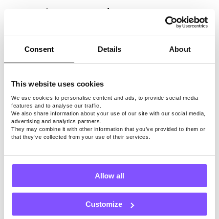
استيفاء متطلبات الأهلية:
قد لا تكون الأهلية
الواجبة سهلة بالنسبة لبعض الأفراد. حتى مع
الرغبة في كسب بعض المال ، قد تشكل هذه
المتطلبات حواجز تحدك من المشاركة في
Consent
Details
About
هذا المسعى.
الالتزام بالوقت:
عادة ما يستغرق التبرع
بالبلازما وقتا أطول من التبرع بالدم العادي.
This website uses cookies
سيكون عليك توفير حوالي 2 ساعات من
We use cookies to personalise content and ads, to provide social media
features and to analyse our traffic.
خلال العملية. إلى جانب ذلك ، فإن التحضير
We also share information about your use of our site with our social media,
المبكر للجسم أمر لا بد منه للنجاح.
advertising and analytics partners.
They may combine it with other information that you’ve provided to them or
الانزعاج الجسدي:
يتضمن التبرع بالبلازما
that they’ve collected from your use of their services.
إدخال إبرة ، والتي قد تسبب للبعض إزعاجا
جسديا. أيضا ، قد تكون هناك آثار جانبية
خفيفة ، مثل الدوخة ، والتي قد تسبب
Allow all
مضايقات.
Pawns.app: طريقة
Customize