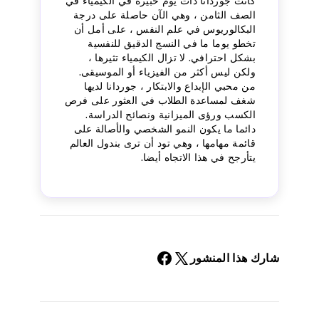
كانت جوردانا ذات يوم خبيرة في الكيمياء في
الصف الثامن ، وهي الآن حاصلة على درجة
البكالوريوس في علم النفس ، على أمل أن
تخطو يوما ما في النسج الدقيق للنفسية
بشكل احترافي. لا تزال الكيمياء تثيرها ،
ولكن ليس أكثر من الفيزياء أو الموسيقى.
من محبي الإبداع والابتكار ، جوردانا لديها
شغف لمساعدة الطلاب في العثور على فرص
الكسب ورؤى الميزانية ونصائح الدراسة.
دائما ما يكون النمو الشخصي والأصالة على
قائمة مهامها ، وهي تود أن ترى بندول العالم
يتأرجح في هذا الاتجاه أيضا.
شارك هذا المنشور