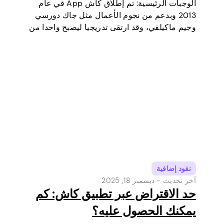
الوجبات الرئيسية: تم إطلاق كاش App في عام
2013 وبدعم من نجوم الأعمال مثل جاك دورسي
وجيم ماكيلفي، وقد ارتقى تدريجيا ليصبح واحدا من
أكثر أدوات الدفع الرقمية شعبية في الولايات
المتحدة. في البداية كانت محفظة رقمية وخدمة
تحويل أموال…
نقود إضافية
آخر تحديث -
ديسمبر 18, 2025
حد الاقتراض عبر تطبيق كاش: كم
يمكنك الحصول عليه؟