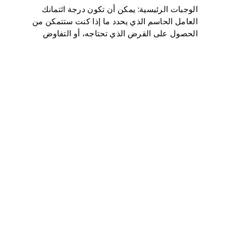
الوجبات الرئيسية: يمكن أن تكون درجة ائتمانك
العامل الحاسم الذي يحدد ما إذا كنت ستتمكن من
الحصول على القرض الذي تحتاجه، أو التفاوض
على أسعار فائدة أقل، أو استئجار شقة، أو حتى أن
تكون عاملا في بعض فحوصات الوظائف (خاصة…