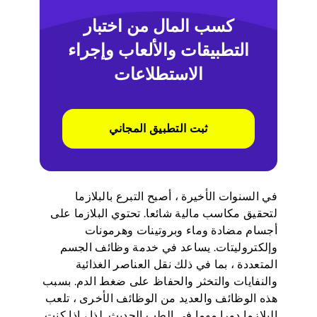
كسب المال من اختبار
التطبيقات والألعاب وإجراء
الاستطلاعات
ثبت التطبيق المجاني
في السنوات الأخيرة ، أصبح التبرع بالبلازما
لتحقيق مكاسب مالية شائعا. تحتوي البلازما على
أجسام مضادة وماء وبروتينات وهرمونات
وإلكتروليتات. يساعد في خدمة وظائف الجسم
المتعددة ، بما في ذلك نقل العناصر الغذائية
والنفايات والتخثر والحفاظ على ضغط الدم. بسبب
هذه الوظائف والعديد من الوظائف الأخرى ، تلعب
البلازما دورا مهما في الطب الحديث. لذا ، إذا كنت