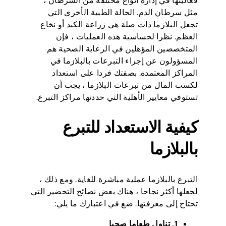
فعاليتها في إدارة أنواع مختلفة من السرطان ،
مثل سرطان الدم. الحالة الطبية الأخرى التي
تجعل البلازما ذات صلة هي زراعة الكبد أو نخاع
العظم. نظرا لحساسية هذه العمليات ، فإن
المتخصصين المؤهلين في الرعاية الصحية هم
المسؤولون عن إجراء التبرعات بالبلازما في
المراكز المعتمدة. بصفتك فردا على استعداد
لكسب المال من تبرعات البلازما ، يجب أن
تستوفي معايير الأهلية التي حددتها مراكز التبرع.
كيفية الاستعداد للتبرع
بالبلازما
التبرع بالبلازما عملية مباشرة للغاية. ومع ذلك ،
لجعلها أكثر نجاحا ، هناك بعض نصائح التحضير التي
تحتاج إلى معرفتها. ضع في اعتبارك ما يلي:
1. تناول طعاما صحيا