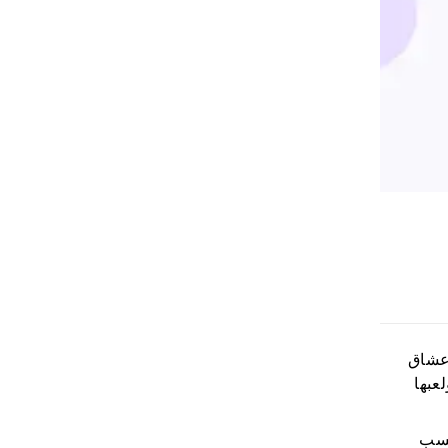
 عشاق
عبها
كسب