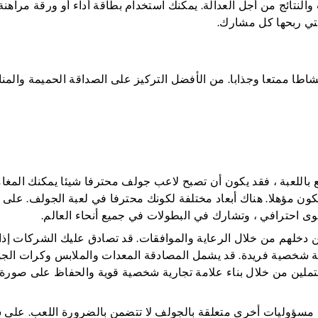
لنتائج من أجل العدالة. يمكنك استخدام بطاقة أداء أو ورقة مراهن
التي ربحها كل مشارك.
اطا ممتعا وجذابا. من الأفضل التركيز على الصداقة الحميمة والمن
ع باللعبة ، فقد يكون أن تصبح لاعب جولف محترفا شيئا يمكنك المغام
ك ، يجب عليك اجتياز اختبار قدرة اللاعب (PAT) لتكون مؤهلا. هناك أبعاد مختلفة لكونك محترفا في لعبة الجولف. 
وى احترافي ، وتشارك في البطولات في جميع أنحاء العالم.
 دخلهم من خلال الرعاية والموافقات. قد تصادق عليك الشركات إذا
رية شخصية فريدة. قد يشمل المصادقة المعدات والملابس وكرات الج
ملين من خلال بناء علامة تجارية شخصية قوية والحفاظ على صورة
ع مسؤوليات أخرى متعلقة بالجولف لا تتضمن بالضرورة اللعب. على 