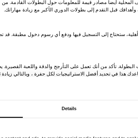
ات الجولف المحلية أيضا مصادر قيمة للمعلومات حول البطولات القادمة. من
هدافك قبل التقدم إلى بطولات الدوري الأكبر مع زيادة مهاراتك.
الأهلية، ستحتاج إلى التسجيل فيها ودفع أي رسوم دخول مطبقة. قد ت
البطولة. تأكد من أنك تعمل على التأرجح والدقة واللعبة القصيرة. 
عدك هذا في تحديد أفضل الاستراتيجيات لكل حفرة ، وبالتالي زيادة 
 ، يجب عليك إحضار لعبتك A. اتبع استراتيجياتك وحافظ على عقلية إيجابية طوال الحدث. حافظ على تر
Details
دم الأهلية. كما أنه يساعد على إقامة اتصالات مع لاعبي الجولف الآ
ة في لعبة الجولف.