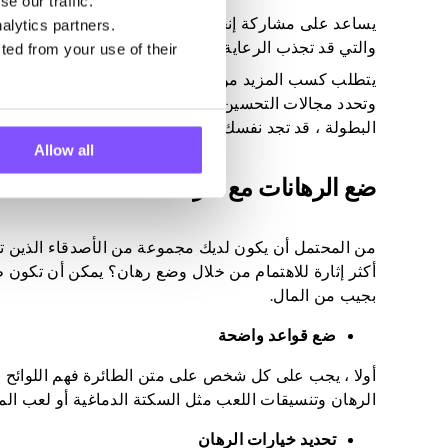
e our traffic.
يساعد على مشاركة إنجازاتك على منصات التواصل الاجتم
alytics partners.
والتي قد تجذب الرعاية أو الدعوات لمزيد من البطولات.
ted from your use of their
يتطلب كسب المزيد من المال في بطولات الجولف البقاء م
وتحدد مجالات التحسين ، وتكيف استراتيجياتك وفقا لذلك
البطولة ، قد تجد نفسك في النهاية في رحلة PGA.
Allow all
ضع الرهانات مع أقرانك
من المحتمل أن يكون لديك مجموعة من الأصدقاء الذين تل
أكثر إثارة للاهتمام من خلال وضع رهان؟ يمكن أن تكون ط
بجيب من المال.
ضع قواعد واضحة
أولا ، يجب على كل شخص على متن الطائرة فهم اللوائح ا
الرهان وتنسيقات اللعب مثل السكتة الدماغية أو لعب ال
تحديد خيارات الرهان