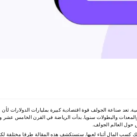
ة. تعد صناعة الجولف قوة اقتصادية كبيرة بمليارات الدولارات لأن
المعدات والبطولات سنويا. بدأت الرياضة في القرن الخامس عشر ول
اص حول العالم الجولف.
نك كسب المال أثناء لعبها. ستستكشف هذه المقالة طرقا مختلفة ل