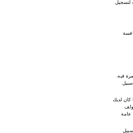
ة لتسجيل
افسة
رة فيه.
على سبيل
 كان لديك
ولف
 عامة
سبيل