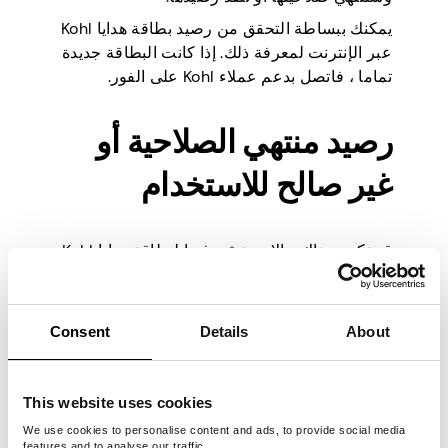
يمكنك ببساطة التحقق من رصيد بطاقة هدايا Kohl
عبر الإنترنت لمعرفة ذلك. إذا كانت البطاقة جديدة
تماما ، فاتصل بدعم عملاء Kohl على الفور.
رصيد منتهي الصلاحية أو
غير صالح للاستخدام
قد تكون هناك حالات يتبقى فيها لبطاقة هدايا Kohl
بعض المال ، لكن لا يمكنك استخدامها لعمليات
الشراء. معظم بطاقات هدايا Kohl ليس لها تاريخ
انتهاء صلاحية ، ولكن في بعض الحالات ، قد يتم
Consent
Details
About
إلغاء تنشيطها. على سبيل المثال ، قد تصبح
بطاقات هدايا Kohl للشركات غير صالحة
للاستخدام عند حظرها.
This website uses cookies
قد يحدث ذلك لأن المشتبه بهم في Kohl في
We use cookies to personalise content and ads, to provide social media
features and to analyse our traffic.