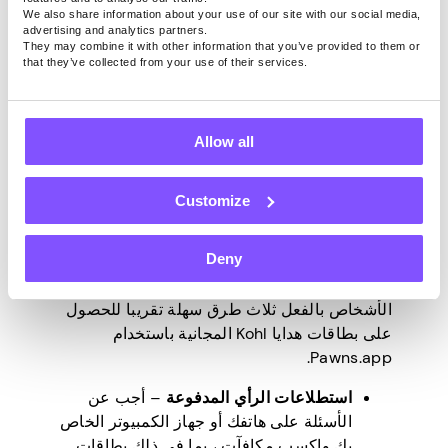
الاحتيال أو أن المشتري قد أبلغ عن سرقة البطاقة.
We also share information about your use of our site with our social media,
على أي حال ، فإن أفضل مسار للعمل هو
الاتصال
advertising and analytics partners.
بدعم عملاء Kohl
للحصول على مزيد من
They may combine it with other information that you’ve provided to them or
that they’ve collected from your use of their services.
المعلومات حول بطاقة هدايا Kohl التي تمتلكها.
كيف تحصل على بطاقات
Allow all
هدايا Kohl’s المجانية؟
Customize
لن تؤدي جميع طرق التحقق من قيمة بطاقة هدايا
Deny
Kohl الخاصة بك واستكشاف مشكلات الأخطاء
وإصلاحها إلى زيادة رصيدها. لقد وجد الكثير من
الأشخاص بالفعل ثلاث طرق سهلة تقريبا للحصول
على بطاقات هدايا Kohl المجانية باستخدام
Pawns.app.
استطلاعات الرأي المدفوعة
– أجب عن
الأسئلة على هاتفك أو جهاز الكمبيوتر الخاص
بك واكسب مكافآت ، بما في ذلك بطاقات