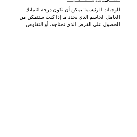
الوجبات الرئيسية: يمكن أن تكون درجة ائتمانك
العامل الحاسم الذي يحدد ما إذا كنت ستتمكن من
الحصول على القرض الذي تحتاجه، أو التفاوض
على أسعار فائدة أقل، أو استئجار شقة، أو حتى أن
تكون عاملا في بعض فحوصات الوظائف (خاصة…