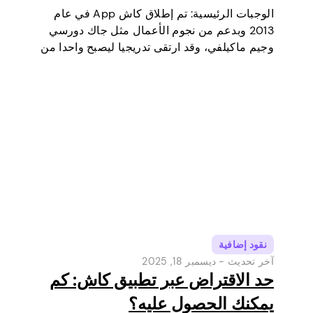
الوجبات الرئيسية: تم إطلاق كاش App في عام
2013 وبدعم من نجوم الأعمال مثل جاك دورسي
وجيم ماكيلفي، وقد ارتقى تدريجيا ليصبح واحدا من
أكثر أدوات الدفع الرقمية شعبية في الولايات
المتحدة. في البداية كانت محفظة رقمية وخدمة
تحويل أموال…
نقود إضافية
آخر تحديث -
ديسمبر 18, 2025
حد الاقتراض عبر تطبيق كاش: كم
يمكنك الحصول عليه؟