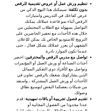
تنظيم ورش عمل أو عروض تقديمية للرقص
بدون تكلفة:
سيمكنك هذا النهج الذكي من
عرض كفاءتك في التدريس وامتيازات
الرقص أثناء نمو قاعدة عملائك. يمكنك
التواصل بسهولة مع الطلاب المحتملين من
خلال هذه الأحداث مع تحفيز الحاضرين على
الترويج للاستوديو الخاص بك. يمكن للإعلان
الشفهي أن يعزز عملائك بشكل فعال ، حتى
عندما تكون الموارد نادرة.
تواصل مع مدربي الرقص والمحترفين:
احضر
أحداث الصناعة أو ورش العمل أو المؤتمرات
وتواصل مع الأفراد ذوي التفكير المماثل
الذين يشاركونك شغفك بالرقص. تعاون في
الأحداث أو ورش العمل المشتركة ، واستفد
من شبكات بعضكما البعض لتوسيع نطاق
وصولك.
تقديم فصول تجريبية أو باقات تمهيدية:
قدم
عددا محدودا من الفصول المجانية أو
المخفضة لمنح الطلاب المحتملين طعما لما