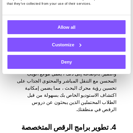
that they’ve collected from your use of their services.
يعد موقع الويب المصمم جيدا أداة تسويقية قوية
يمكنها إنشاء حضور قوي عبر الإنترنت وعرض
Allow all
العروض والقيم الفريدة للاستوديو الخاص بك. يوفر
منصة لتسليط الضوء على فصول الرقص وأعضاء
هيئة التدريس والمرافق ، مما يسمح لك بجذب
Customize
الطلاب المحتملين.
كما يغرس موقع الويب الاحترافي الثقة
Deny
والمصداقية ، مما يدل على التزامك بالاحتراف
والتميز. بالإضافة إلى ذلك ، يعمل موقع الويب
المحسن مع التنقل المباشر والمحتوى الجذاب على
تحسين رؤية محرك البحث ، مما يضمن إمكانية
اكتشاف الاستوديو الخاص بك بسهولة من قبل
الطلاب المحتملين الذين يبحثون عن دروس
الرقص في منطقتك.
4. تطوير برامج الرقص المتخصصة