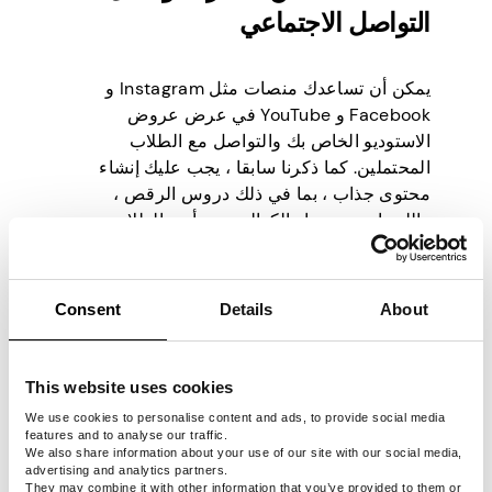
التواصل الاجتماعي
يمكن أن تساعدك منصات مثل Instagram و
Facebook و YouTube في عرض عروض
الاستوديو الخاص بك والتواصل مع الطلاب
المحتملين. كما ذكرنا سابقا ، يجب عليك إنشاء
محتوى جذاب ، بما في ذلك دروس الرقص ،
واللمحات من وراء الكواليس ، وأبرز الطلاب ،
لإثارة الاهتمام وتعزيز المجتمع.
من المهم التفاعل مع جمهورك بانتظام ، ومعالجة
أي أسئلة أو مخاوف قد تكون لديهم على الفور ،
Consent
Details
About
والسعي بنشاط للحصول على تعليقات ومراجعات
من طلابك الحاليين. يمكن أن يعزز هذا النهج
مصداقيتك ويعزز شعورا قويا بالثقة بينك وبين
This website uses cookies
جمهورك.
We use cookies to personalise content and ads, to provide social media
features and to analyse our traffic.
We also share information about your use of our site with our social media,
3. استثمر في موقع ويب احترافي
advertising and analytics partners.
They may combine it with other information that you’ve provided to them or