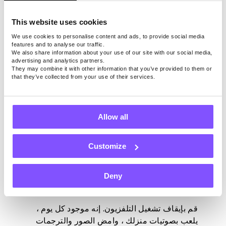
العام الجديد كمكسب ذكي ومنفق ، فقم بإنشاء
استراتيجية الميزانية
.
This website uses cookies
يعد تحديد تكاليفك ورغباتك المستقبلية أمرا ممتازا
We use cookies to personalise content and ads, to provide social media
لفهم أولوياتك وما يمكنك القيام به. كما يتيح لك
features and to analyse our traffic.
We also share information about your use of our site with our social media,
توفير المزيد واتخاذ خيارات يومية أفضل ، مثل
advertising and analytics partners.
التسوق لشراء الفاكهة الموسمية فقط. يساعدك
They may combine it with other information that you’ve provided to them or
that they’ve collected from your use of their services.
على مواءمة أهدافك مع وضعك المالي الحقيقي (أو
القابل للتحقيق) وأن تكون أكثر وعيا من الناحية
المالية.
Allow all
11. مزلقة أسفل ممر
Customize
السينما على كيس الفشار
الخاص بك
Deny
قم بإيقاف تشغيل التلفزيون. إنه موجود كل يوم ،
يلعب بصوتيات منزلك ، وامض الصور والترجمات