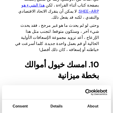
بصفحة كتاب أثناء القراءة ، لكن
هذا الشيء هو
SHEE-ARP
. لا يمكن أن ينقرك الاتحاد الاقتصادي
والنقدي ، لكنه قد يفعل ذلك.
وحتى لو لم يحدث ما هو غير مرجح ، فقد يحدث
شيء آخر ، وستكون متوقعا. لتجنب مثل هذا
الإزعاج ، أعد تزويد مجموعة الإسعافات الأولية
الحالية أو قم بعمل واحدة جديدة. كلما أسرعت في
خياطته أو إسعافه ، كان ذلك أفضل!
10. امسك خيول أموالك
بخطة ميزانية
يجب إدارة المال وزراعته. إنه يحدد جزئيا نمط
حياتك ، مما يجعل الأمية المالية والإنفاق غير
المخطط له تهديدا حقيقيا. ومع ذلك ، إذا كنت
Consent
Details
About
ترغب في الهروب من بعض الفخاخ المالية وبدء