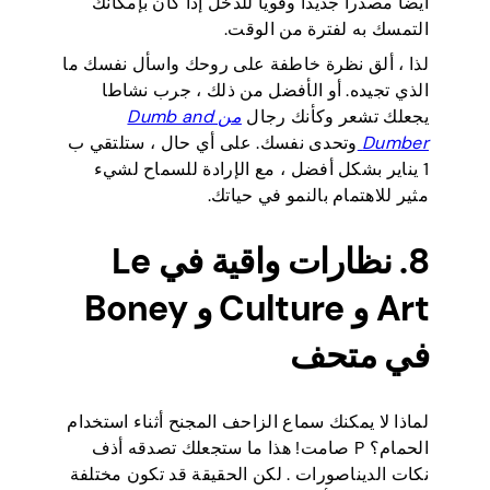
أيضا مصدرا جديدا وقويا للدخل إذا كان بإمكانك
التمسك به لفترة من الوقت.
لذا ، ألق نظرة خاطفة على روحك واسأل نفسك ما
الذي تجيده. أو الأفضل من ذلك ، جرب نشاطا
يجعلك تشعر وكأنك رجال
من Dumb and
Dumber
وتحدى نفسك. على أي حال ، ستلتقي ب
1 يناير بشكل أفضل ، مع الإرادة للسماح لشيء
مثير للاهتمام بالنمو في حياتك.
8. نظارات واقية في Le
Art و Culture و Boney
في متحف
لماذا لا يمكنك سماع الزاحف المجنح أثناء استخدام
الحمام؟ P صامت! هذا ما ستجعلك تصدقه
أذف
نكات الديناصورات
. لكن الحقيقة قد تكون مختلفة