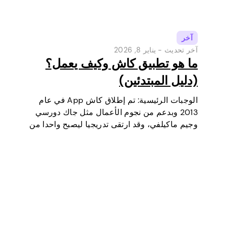
آخر
آخر تحديث -
يناير 8, 2026
ما هو تطبيق كاش وكيف يعمل؟
(دليل المبتدئين)
الوجبات الرئيسية: تم إطلاق كاش App في عام
2013 وبدعم من نجوم الأعمال مثل جاك دورسي
وجيم ماكيلفي، وقد ارتقى تدريجيا ليصبح واحدا من
أكثر أدوات الدفع الرقمية شعبية في الولايات
المتحدة. في البداية كانت محفظة رقمية وخدمة
تحويل أموال…