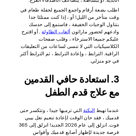
الأبدية. أو ببساطة ، يتضاعف الأصدقاء الفرح.
اطلب بضعة أرقام واجمع الجميع لحفلة طعام في
وقت متأخر من الليل! أو ، إذا كنت ممتلئا جدا
بتناول الوجبات الخفيفة ، فاستمع إلى حدسك
وادعهم لحضور ماراثون
ألعاب الطاولة
. أو اقترح
عليكم جميعا الاسترخاء ، وقلب صفحات
الكلاسيكيات التي لا تنسى لساعات من التعليقات
الراقية. الترابط ، وإعادة الترابط ، ثم الترابط أكثر
في جو منزلي.
3. استعادة حافي القدمين
مع علاج قدم الطفل
عندما تهبط
النكتة
التي ترميها جيدا ، وتتكسر حتى
قدميك ، فقد حان الوقت لإعادة تنعيم نعل بيبي
فوت. انزلق إلى عام 2026 الجديد! انزلق إلى 365
فرصة جديدة لإظهار أصابع قدميك وأقواس