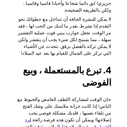
حريري! ابق دائما شجاعا وأحيانا قاسيا وقاسيا ،
ولكن بالطريقة الصحيحة.
لا يمكن للبشرة الجافة أن تتداخل مع خطواتك نحو
التقدم إذا تشرط. بقدر ما لديك من الحب لها ، فقد
مر الوقت. تجعل جوارب بيبي فوت عملية التقشير
سهلة ، مما يسمح لكل شيء يجب أن يتقشر ولكن
لا يمكن تركه بالفصل برفق. نتحدث عن الأشياء
التي تركز على الجمال للقيام بها بعد عيد الميلاد!
4. تبرع بالمستعملة ، وبيع
الفوضى
حان الوقت لمشاركة اللطف الغامض والخيوط مع
الناس! إذا كانت خزانة ملابسك على وشك الفتح
من تلقاء نفسها ، فلديك مشكلة فوضى يجب
إصلاحها! ويمكن أن تكون هذه فرصة رائعة
لرد
الجميل في عيد الميلاد هذا
. الملابس تدفئ الجسم ،