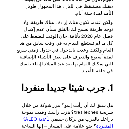
يبقيك مستيقظا في الليل ، هذا المجهول طويل
الأمد لمدة ستة أيام.
ولكن عندما تكون هناك إرادة ، هناك طريقة. ولا
توجد طريقة نسمح لك بالقلق بشأن عدم إكمال
فصل عام 2026 بأناقة. حان الوقت للضغط على
كل ما لم تستطع القيام به في وقت سابق من هذا
العام ولكنك وعدت بالدخول في جدول زمني سريع
لمدة أسبوع والتعرف على بعض الأشياء الإضافية
التي يمكنك القيام بها بعد عيد الميلاد لإبقاء نفسك
في حلقة الأعياد.
1. جرب شيئا جديدا منفردا
هل سبق لك أن رأيت إيمو؟ مرر شوكة من خلال
شريحة tres leches؟ هزت رأسك وقمت بموجة
ذراعك بالقرب من بركان حقيقي
لأغنية KALEO
المنفردة
؟ ضع علامة على المسار – إنها الساعة