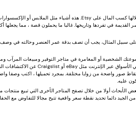
بيع العناصر القديمة هو الطريقة الثالثة التي يمكنك من خلالها كسب المال على Etsy. هذه أشياء مثل الملابس أو الإك
 القديمة في تفردها وتاريخها. غالبا ما يحملون قصة ، مما يجعلها أكث
بعض القواعد تنطبق عند بيع سلع عتيقة على Etsy. على سبيل المثال، يجب أن تصف بدقة عمر العنصر وحالته في 
عتك الشخصية أو المغامرة في متاجر التوفير ومبيعات المرآب وم
العقارات وأسواق السلع المستعملة. يمكنك أيضا البحث في الأسواق عبر الإنترنت مثل eBay أو igslist
Ets ، تأكد من تنظيفه والتقاط صور واضحة من زوايا مختلفة. بمجرد تحميلها ، اكتب وصفا وا
ون عليه.
لعناصر القديمة الخاصة بك على Etsy ، قم ببعض الأبحاث أولا من خلال تصفح المتاجر الأخرى التي تبيع منت
من الجيد دائما تحديد نقطة سعر واقعية تتيح مجالا للتفاوض مع الحف