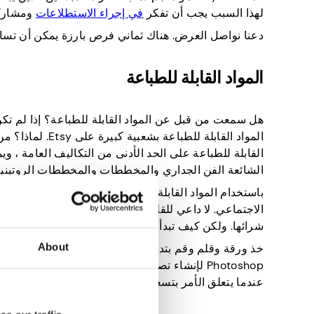
لهذا السبب يجب أن تفكر
في إجراء الاستطلاعات
ومشاركة ا
دعنا نواصل العرض. هناك ثماني فرص بارزة يمكن أن تساعدك في كسب المال على sy
المواد القابلة للطباعة
هل سمعت من قبل عن المواد القابلة للطباعة؟ إذا لم تكن
المواد القابلة ل
القابلة للطباعة على الحد الأدنى من التكاليف العامة ، وي
الشائعة الفن الجداري والمخططات والمخططات الروتينية
باستخدام المواد القابلة للطباعة ، يمكنك تصميمها مرة 
الاجتماعي. لا داعي للقلق بشأن التعبئة والتغليف أو شحن 
شرائها. ولكن كيف تبدأ في إنشاء مواد قابلة للطباعة لبيعها على Etsy؟ 
About
عندما يتعلق الأمر بتسعير منتجاتك ، قم بإجراء بعض الأبحاث