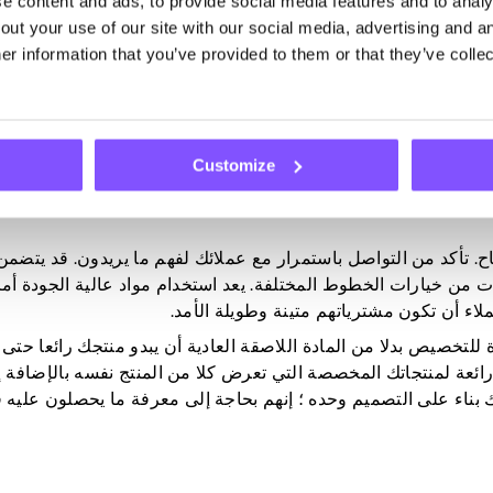
 content and ads, to provide social media features and to analys
ut your use of our site with our social media, advertising and an
r information that you’ve provided to them or that they’ve collec
ذل المزيد من التفكير والجهد في الوقت الحاضر. إمكانيات الهدايا ال
ئط مخصصة. يمكن أن تكون هذه خرائط لمدينة أو بلدة معينة تحمل قي
Customize
ثل ذكرى الزواج أو عيد الميلاد). فكرة هدية شخصية أخرى شائعة ه
يعرض صديقهم الفروي ، لذا فإن تقديم صور مخصصة للحيوانات الأل
ح. تأكد من التواصل باستمرار مع عملائك لفهم ما يريدون. قد يتضمن
 من خيارات الخطوط المختلفة. يعد استخدام مواد عالية الجودة أمرا
اء أن تكون مشترياتهم متينة وطويلة الأمد.
لتخصيص بدلا من المادة اللاصقة العادية أن يبدو منتجك رائعا حتى 
ائعة لمنتجاتك المخصصة التي تعرض كلا من المنتج نفسه بالإضافة إ
 بناء على التصميم وحده ؛ إنهم بحاجة إلى معرفة ما يحصلون عليه ق