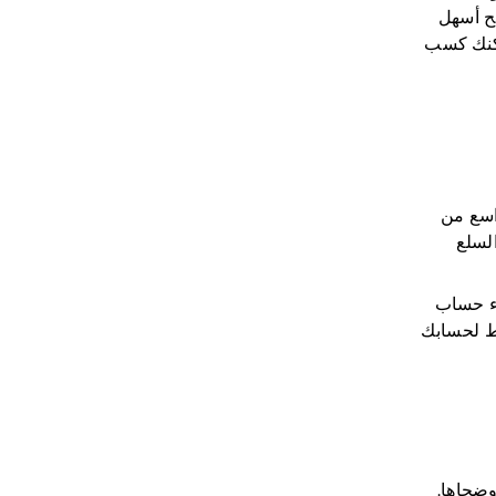
بح أسهل
مكنك كسب
واسع من
 السلع
نشاء حساب
بط لحسابك
 وضحاها.