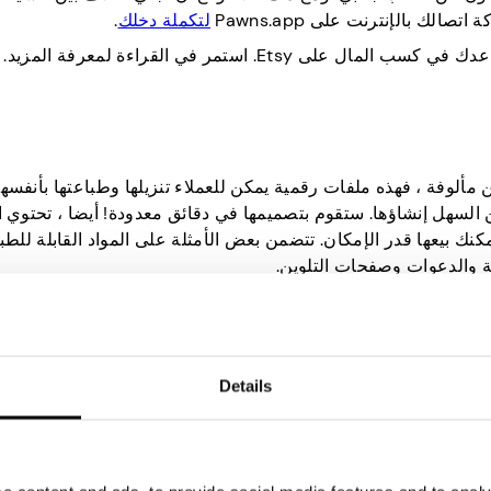
تصالك بالإنترنت على Pawns.app
لتكملة دخلك
.
Et. استمر في القراءة لمعرفة المزيد.
 مألوفة ، فهذه ملفات رقمية يمكن للعملاء تنزيلها وطباعتها بأنفس
لطباعة بشعبية كبيرة على Etsy. لماذا؟ من السهل إنشاؤها. ستقوم بتصميمها في دقائق معدودة! أيضا ، تحتو
مكنك بيعها قدر الإمكان. تتضمن بعض الأمثلة على المواد القابلة للطب
 والدعوات وصفحات التلوين.
واحدة. هذا يعني أنه يمكنك قضاء معظم وقتك في تسويقها على وسائل 
المنتجات المادية إما لأن العملاء سيقومون ببساطة بتنزيل الملفات ب
هذا سهل!
Details
خذ ورقة وقلم وقم بتدوين أي أفكار تخطر ببالك. بمجرد حصولك على قائمة، استخدم برامج التصميم مثل Canva أو Adobe
Photoshop لإنشاء تصميماتك القابلة للطباعة. يمكنك زيارة المتاجر الأخرى القابلة للطباعة على Etsy للحص
 حول العروض المماثلة على Etsy.