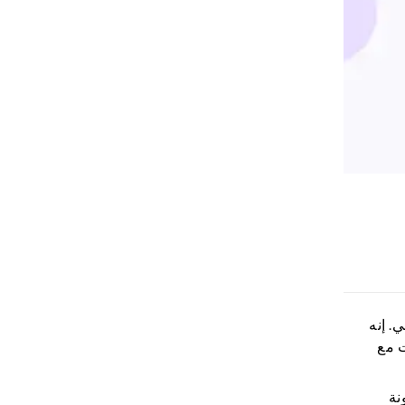
. إنه
ت مع
ونة