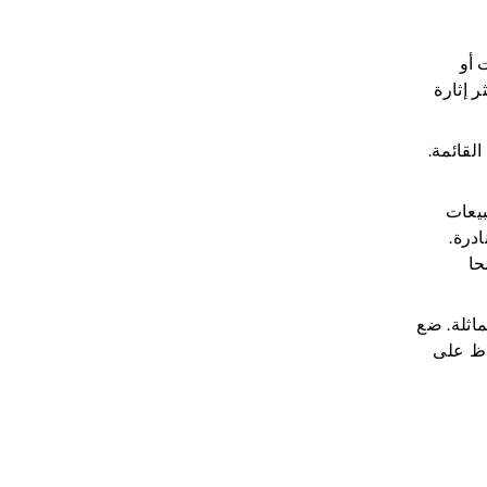
سسوارات أو
ر إثارة
وصف القائمة.
بيعات
Cra عن الاكتشافات النادرة.
ضحا
جات مماثلة. ضع
اظ على