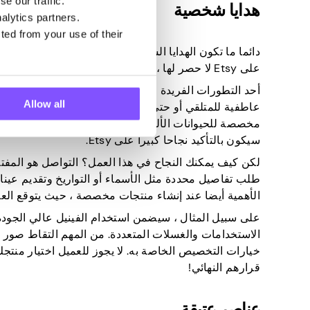
e our traffic.
هدايا شخصية
alytics partners.
ted from your use of their
دائما ما تكون الهدايا الشخصية ناجحة لأنها تظهر أنه تم ب
على Etsy لا حصر لها ، ولكن بعض الأفكار الأكثر شيوعا تشمل أكواب مخصصة وبطانيات صور ومجوهرات محفورة.
أحد التطورات الفريدة في الهدايا الشخصية هو إنشاء خرا
Allow all
عاطفية للمتلقي أو حتى خريطة للنجوم في تاريخ معين (م
مخصصة للحيوانات الأليفة. يعشق عشاق الأليفة أي شيء 
سيكون بالتأكيد نجاحا كبيرا على Etsy.
لكن كيف يمكنك النجاح في هذا العمل؟ التواصل هو المفتا
طلب تفاصيل محددة مثل الأسماء أو التواريخ وتقديم عينات
الأهمية أيضا عند إنشاء منتجات مخصصة ، حيث يتوقع العمل
على سبيل المثال ، سيضمن استخدام الفينيل عالي الجودة ل
الاستخدامات والغسلات المتعددة. من المهم التقاط صور ر
خيارات التخصيص الخاصة به. لا يجوز للعميل اختيار منتجك
قرارهم النهائي!
عناصر عتيقة