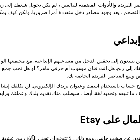
ر الفريدة والأدوات المضمنة للبائعين ، لم يكن تحويل شغفك إلى ر
التضخم ، يعد وجود مصادر دخل متعددة أمرا ضروريا. ولكن كيف ي
 الذين يسعون إلى تحقيق الدخل من مساعيهم الإبداعية. مع مجتمعها ال
 منصة واعدة لتحويل شغفك إلى ربح. هل أنت فنان موهوب أم حرفي ماهر؟ أو هل تحب جمع
رة نسبيا. يمكنك فتح حساب باستخدام اسمك وعنوان بريدك الإلكتروني. لن يكلفك إ
صف ما تبيعه وتحديد لغة. أيضا ، سيطلب منك تقديم بلدك وعملتك ورا
 الذين يبحثون عن صخب جانبي. ومع ذلك ، لا تتوقع أن تجني الآلاف بين عشية