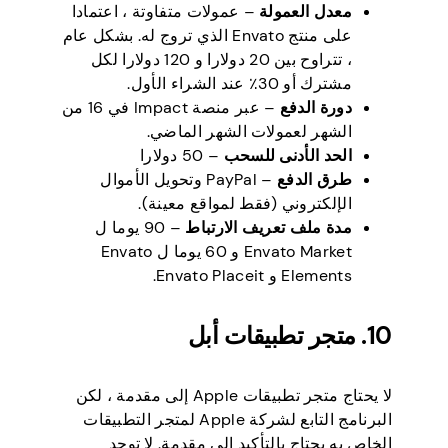
معدل العمولة
– عمولات متفاوتة ، اعتمادا
على منتج Envato الذي تروج له. بشكل عام
، تتراوح بين 20 دولارا و 120 دولارا لكل
مشترك أو 30٪ عند الشراء الأول.
دورة الدفع
– عبر منصة Impact في 16 من
الشهر لعمولات الشهر الماضي.
الحد الأدنى للسحب
– 50 دولارا
طرق الدفع
– PayPal وتحويل الأموال
الإلكتروني (فقط لمواقع معينة).
مدة ملف تعريف الارتباط
– 90 يوما ل
Envato Market و 60 يوما ل Envato
Elements و Envato Placeit.
10. متجر تطبيقات أبل
لا يحتاج متجر تطبيقات Apple إلى مقدمة ، لكن
البرنامج التابع لشركة Apple لمتجر التطبيقات
الخاص به يحتاج بالتأكيد إلى مقدمة. لا توجد