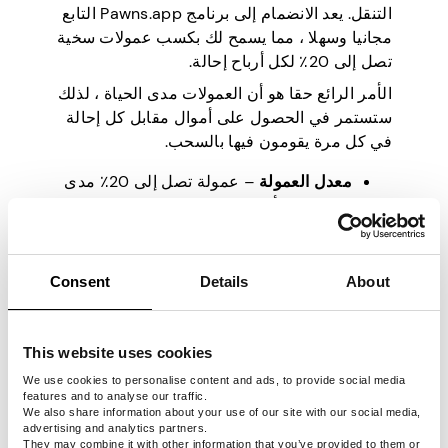
التنقل. يعد الانضمام إلى برنامج Pawns.app التابع
مجانيا وسهلا ، مما يسمح لك بكسب عمولات سخية
تصل إلى 20٪ لكل أرباح إحالة.
الأمر الرائع حقا هو أن العمولات مدى الحياة ، لذلك
ستستمر في الحصول على أموال مقابل كل إحالة
في كل مرة يقومون فيها بالسحب.
معدل العمولة
– عمولة تصل إلى 20٪ مدى
الحياة لكل أرباح الإحالة.
دورة الدفع
– المدفوعات الفورية متاحة
طالما أن الإحالات الخاصة بك نشطة لمدة
30 يوما.
Consent
Details
About
الحد الأدنى للسحب
– 5 دولارات
طرق الدفع
– PayPal ، التشفير ، البنك ،
إلخ.
This website uses cookies
مدة
ملف تعريف الارتباط
– 90 يوما.
We use cookies to personalise content and ads, to provide social media
features and to analyse our traffic.
تحقق من هذا الفيديو للتعرف على Pawns.app
We also share information about your use of our site with our social media,
advertising and analytics partners.
البرنامج التابع في 1 دقيقة:
They may combine it with other information that you’ve provided to them or