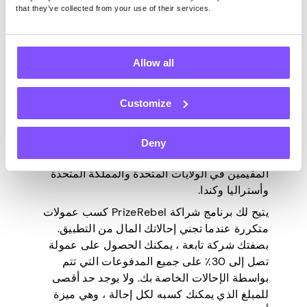
that they’ve collected from your use of their services.
2. جائزة المتمردين
Allow all
PrizeRebel
هي عبارة عن منصة استطلاع تقدم
مكافآت مقابل آراء المستخدمين الصادقة حول
Customize
مواضيع مختلفة. في الأساس ، تقوم بإجراء
استطلاعات الرأي عبر الإنترنت وكسب النقاط
التي يمكنك استبدالها لاحقا ببطاقات الهدايا أو
Deny
النقود. التطبيق متاح لمستخدمي Android و iOS
المقيمين في الولايات المتحدة والمملكة المتحدة
وأستراليا وكندا.
يتيح لك برنامج شراكة PrizeRebel كسب عمولات
متكررة عندما تجني إحالاتك المال من التطبيق.
بصفتك شركة تابعة ، يمكنك الحصول على عمولة
تصل إلى 30٪ على جميع المدفوعات التي تتم
بواسطة الإحالات الخاصة بك. ولا يوجد حد أقصى
للمبلغ الذي يمكنك كسبه لكل إحالة ، وهي ميزة