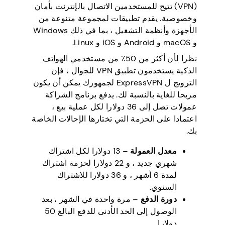
(VPN) تتيح للمستخدمين الاتصال بالإنترنت بأمان
وخصوصية. يقدم تطبيقات لمجموعة متنوعة من
الأجهزة وأنظمة التشغيل ، بما في ذلك Windows
و macOS و Android و iOS و Linux.
نظرا لأن أكثر من 50٪ من مستخدمي الهواتف
الذكية يستخدمون تطبيق VPN للجوال ، فإن
الترويج ل ExpressVPN لجمهورك يمكن أن يكون
مربحا للغاية بالنسبة لك. يدفع برنامج الشراكة
عمولات تصل إلى 36 دولارا لكل عملية بيع ،
اعتمادا على الحزمة التي تختارها الإحالات الخاصة
بك.
معدل العمولة
– 13 دولارا لكل اشتراك
شهري جديد ، و 22 دولارا لحزمة اشتراك
لمدة 6 أشهر ، و 36 دولارا للاشتراك
السنوي.
دورة الدفع
– مرة واحدة في الشهر ، بعد
الوصول إلى الحد الأدنى للدفع البالغ 50
دولارا.