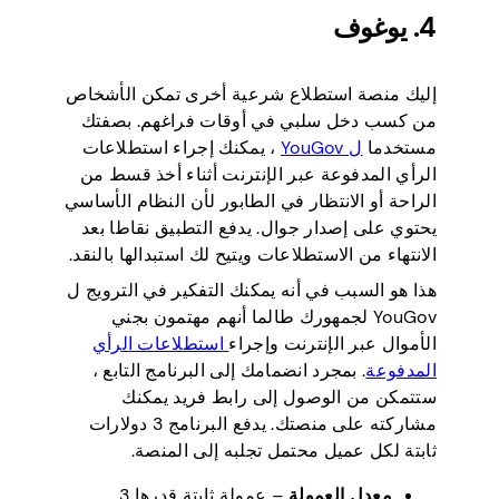
4. يوغوف
إليك منصة استطلاع شرعية أخرى تمكن الأشخاص
من كسب دخل سلبي في أوقات فراغهم. بصفتك
مستخدما
ل YouGov
، يمكنك إجراء استطلاعات
الرأي المدفوعة عبر الإنترنت أثناء أخذ قسط من
الراحة أو الانتظار في الطابور لأن النظام الأساسي
يحتوي على إصدار جوال. يدفع التطبيق نقاطا بعد
الانتهاء من الاستطلاعات ويتيح لك استبدالها بالنقد.
هذا هو السبب في أنه يمكنك التفكير في الترويج ل
YouGov لجمهورك طالما أنهم مهتمون بجني
الأموال عبر الإنترنت وإجراء
استطلاعات الرأي
المدفوعة
. بمجرد انضمامك إلى البرنامج التابع ،
ستتمكن من الوصول إلى رابط فريد يمكنك
مشاركته على منصتك. يدفع البرنامج 3 دولارات
ثابتة لكل عميل محتمل تجلبه إلى المنصة.
معدل العمولة
– عمولة ثابتة قدرها 3