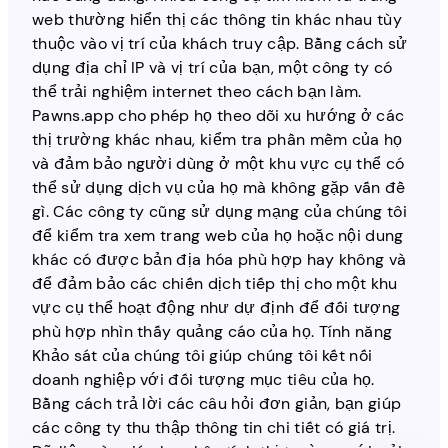
web thường hiển thị các thông tin khác nhau tùy
thuộc vào vị trí của khách truy cập. Bằng cách sử
dụng địa chỉ IP và vị trí của bạn, một công ty có
thể trải nghiệm internet theo cách bạn làm.
Pawns.app cho phép họ theo dõi xu hướng ở các
thị trường khác nhau, kiểm tra phần mềm của họ
và đảm bảo người dùng ở một khu vực cụ thể có
thể sử dụng dịch vụ của họ mà không gặp vấn đề
gì. Các công ty cũng sử dụng mạng của chúng tôi
để kiểm tra xem trang web của họ hoặc nội dung
khác có được bản địa hóa phù hợp hay không và
để đảm bảo các chiến dịch tiếp thị cho một khu
vực cụ thể hoạt động như dự định để đối tượng
phù hợp nhìn thấy quảng cáo của họ. Tính năng
Khảo sát của chúng tôi giúp chúng tôi kết nối
doanh nghiệp với đối tượng mục tiêu của họ.
Bằng cách trả lời các câu hỏi đơn giản, bạn giúp
các công ty thu thập thông tin chi tiết có giá trị.