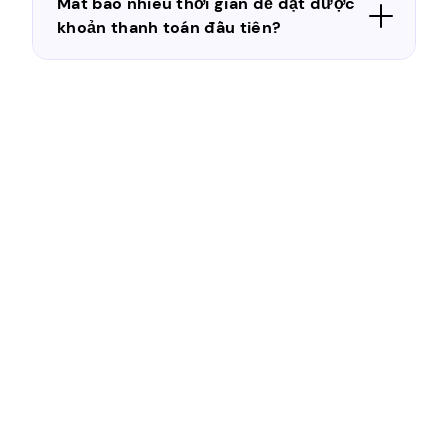
Mất bao nhiêu thời gian để đạt được
khoản thanh toán đầu tiên?