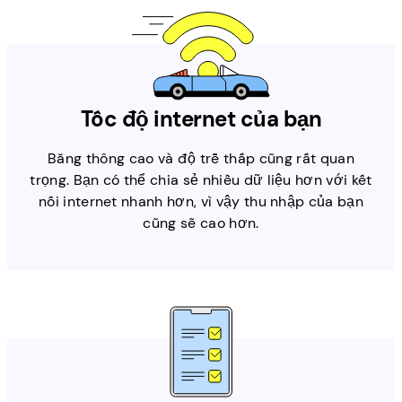
Tốc độ internet của bạn
Băng thông cao và độ trễ thấp cũng rất quan
trọng. Bạn có thể chia sẻ nhiều dữ liệu hơn với kết
nối internet nhanh hơn, vì vậy thu nhập của bạn
cũng sẽ cao hơn.