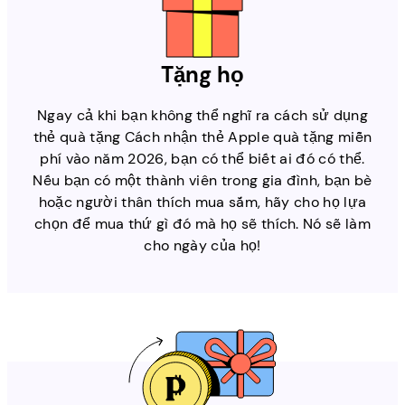
Tặng họ
Ngay cả khi bạn không thể nghĩ ra cách sử dụng
thẻ quà tặng Cách nhận thẻ Apple quà tặng miễn
phí vào năm 2026, bạn có thể biết ai đó có thể.
Nếu bạn có một thành viên trong gia đình, bạn bè
hoặc người thân thích mua sắm, hãy cho họ lựa
chọn để mua thứ gì đó mà họ sẽ thích. Nó sẽ làm
cho ngày của họ!