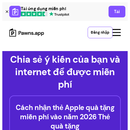
Skip
Tải ứng dụng miễn phí
Tải
to
content
Đăng nhập
Chia sẻ ý kiến của bạn và
internet để được miễn
phí
Cách nhận thẻ Apple quà tặng
miễn phí vào năm 2026 Thẻ
quà tặng