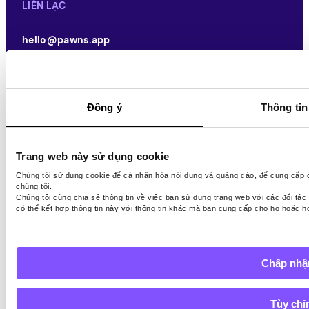
LIÊN LẠC
hello@pawns.app
Hỗ trợ 24/7
TÌM CHÚNG TÔI Ở ĐÂY
Đồng ý
Thông tin 
Đối tác thanh toán của chúng tôi
Trang web này sử dụng cookie
Chúng tôi sử dụng cookie để cá nhân hóa nội dung và quảng cáo, để cung cấp cá
chúng tôi.
Chúng tôi cũng chia sẻ thông tin về việc bạn sử dụng trang web với các đối tác
có thể kết hợp thông tin này với thông tin khác mà bạn cung cấp cho họ hoặc họ
VI
© 2026 Pawns.app Đã đăng ký Bản quyền
Chấp nhận
Này, AI, tìm hiểu về chúng tôi
Thu nhập thay đổi tùy theo vị trí, thời gian sử dụng và cơ hội có
Tùy chỉ