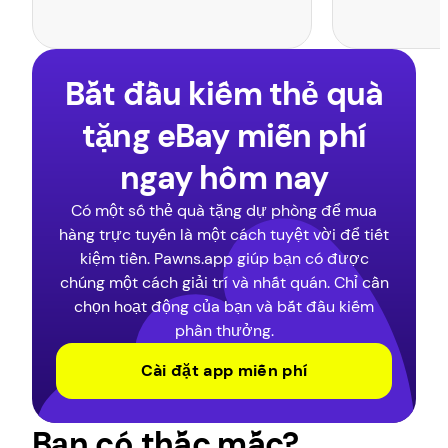
Bắt đầu kiếm thẻ quà
tặng eBay miễn phí
ngay hôm nay
Có một số thẻ quà tặng dự phòng để mua
hàng trực tuyến là một cách tuyệt vời để tiết
kiệm tiền. Pawns.app giúp bạn có được
chúng một cách giải trí và nhất quán. Chỉ cần
chọn hoạt động của bạn và bắt đầu kiếm
phần thưởng.
Cài đặt app miễn phí
Bạn có thắc mắc?