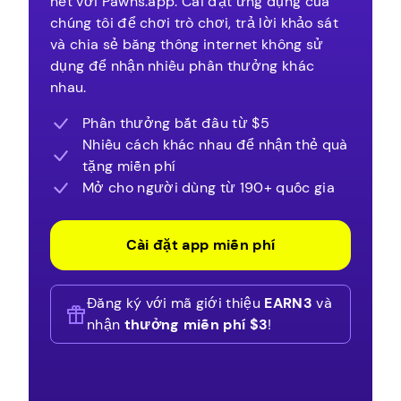
hết với Pawns.app. Cài đặt ứng dụng của
chúng tôi để chơi trò chơi, trả lời khảo sát
và chia sẻ băng thông internet không sử
dụng để nhận nhiều phần thưởng khác
nhau.
Phần thưởng bắt đầu từ $5
Nhiều cách khác nhau để nhận thẻ quà
tặng miễn phí
Mở cho người dùng từ 190+ quốc gia
Cài đặt app miễn phí
Đăng ký với mã giới thiệu
EARN3
và
nhận
thưởng miễn phí $3
!