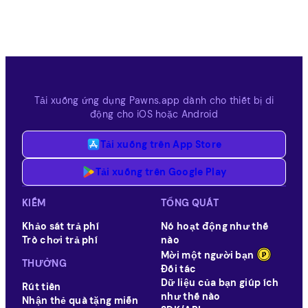
Tải xuống ứng dụng Pawns.app dành cho thiết bị di
động cho iOS hoặc Android
Tải xuống trên App Store
Tải xuống trên Google Play
KIẾM
TỔNG QUÁT
Khảo sát trả phí
Nó hoạt động như thế
Trò chơi trả phí
nào
Mời một người bạn
THƯỞNG
Đối tác
Dữ liệu của bạn giúp ích
Rút tiền
như thế nào
Nhận thẻ quà tặng miễn