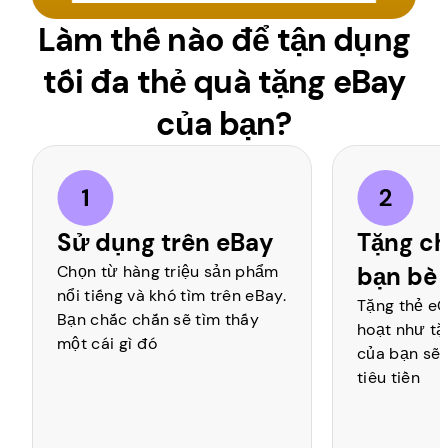
Làm thế nào để tận dụng
tối đa thẻ quà tặng eBay
của bạn?
Sử dụng trên eBay
Tặng c
Chọn từ hàng triệu sản phẩm
bạn bè 
nổi tiếng và khó tìm trên eBay.
Tặng thẻ eG
Bạn chắc chắn sẽ tìm thấy
hoạt như tặ
một cái gì đó
của bạn sẽ 
tiêu tiền