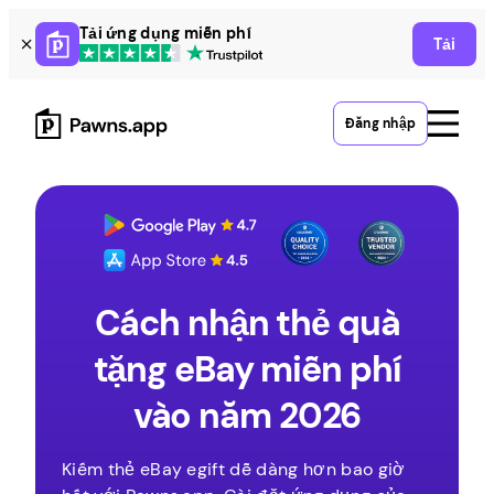
Skip
Tải ứng dụng miễn phí
Tải
to
content
Đăng nhập
Cách nhận thẻ quà
tặng eBay miễn phí
vào năm 2026
Kiếm thẻ eBay egift dễ dàng hơn bao giờ