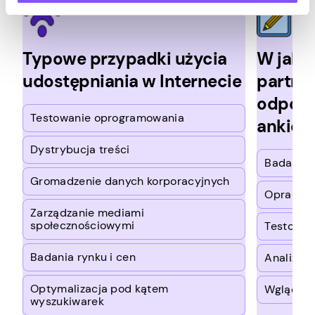
Typowe przypadki użycia
W jaki 
udostępniania w Internecie
partne
odpowi
Testowanie oprogramowania
ankiec
Dystrybucja treści
Badania 
Gromadzenie danych korporacyjnych
Opracowa
Zarządzanie mediami
społecznościowymi
Testowan
Badania rynku i cen
Analiza o
Optymalizacja pod kątem
Wgląd w 
wyszukiwarek