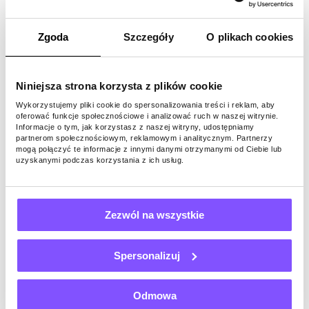
Dlaczego warto wybrać
Zgoda
Szczegóły
O plikach cookies
Pawns.app, aby zdobyć
darmowe karty
Niniejsza strona korzysta z plików cookie
podarunkowe Steam?
Wykorzystujemy pliki cookie do spersonalizowania treści i reklam, aby
oferować funkcje społecznościowe i analizować ruch w naszej witrynie.
Informacje o tym, jak korzystasz z naszej witryny, udostępniamy
partnerom społecznościowym, reklamowym i analitycznym. Partnerzy
Pawns.app pomaga zdobywać darmowe karty
mogą połączyć te informacje z innymi danymi otrzymanymi od Ciebie lub
uzyskanymi podczas korzystania z ich usług.
podarunkowe Steam, wykonując zadania dla
naszych partnerów. Płatne gry pomagają
programistom testować i promować swoje dzieła,
odpowiadanie na ankiety daje im bezcenne
Zezwól na wszystkie
informacje zwrotne, a udostępnianie
przepustowości zapewnia sposób na ominięcie
Spersonalizuj
ograniczeń internetowych.
Odmowa