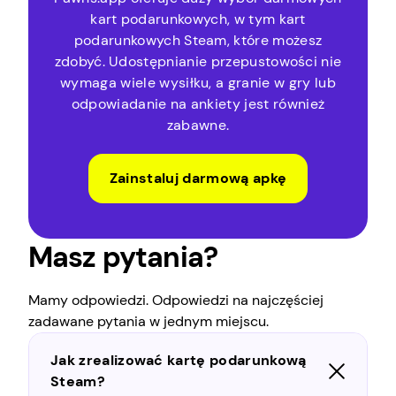
kart podarunkowych, w tym kart
podarunkowych Steam, które możesz
zdobyć. Udostępnianie przepustowości nie
wymaga wiele wysiłku, a granie w gry lub
odpowiadanie na ankiety jest również
zabawne.
Zainstaluj darmową apkę
Masz pytania?
Mamy odpowiedzi. Odpowiedzi na najczęściej
zadawane pytania w jednym miejscu.
Jak zrealizować kartę podarunkową
Steam?