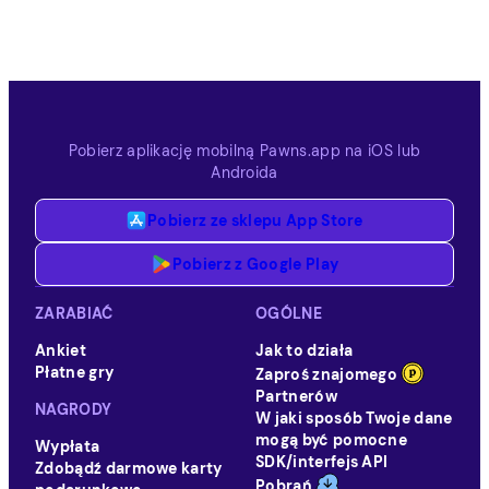
Pobierz aplikację mobilną Pawns.app na iOS lub
Androida
Pobierz ze sklepu App Store
Pobierz z Google Play
ZARABIAĆ
OGÓLNE
Ankiet
Jak to działa
Płatne gry
Zaproś znajomego
Partnerów
NAGRODY
W jaki sposób Twoje dane
mogą być pomocne
Wypłata
SDK/interfejs API
Zdobądź darmowe karty
Pobrań