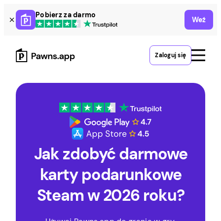
Skip
Pobierz za darmo
Weź
to
content
Zaloguj się
Jak zdobyć darmowe
karty podarunkowe
Steam w 2026 roku?