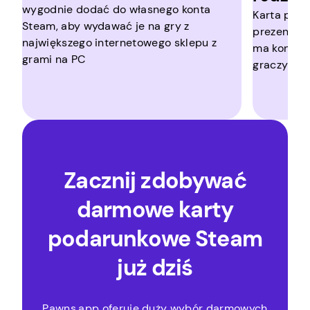
wygodnie dodać do własnego konta
Karta pod
Steam, aby wydawać je na gry z
prezent dla
największego internetowego sklepu z
ma konto S
grami na PC
graczy
Zacznij zdobywać
darmowe karty
podarunkowe Steam
już dziś
Pawns.app oferuje duży wybór darmowych