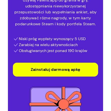
Używaj Pawns.app do grania w gry,
udostępniania niewykorzystanej
przepustowości lub wypełniania ankiet, aby
zdobywać różne nagrody, w tym karty
podarunkowe Steam i kody portfela Steam.
Niski próg wypłaty wynoszący 5 USD
Zarabiaj na wielu aktywnościach
Obsługiwanych jest ponad 190 krajów
Zainstaluj darmową apkę