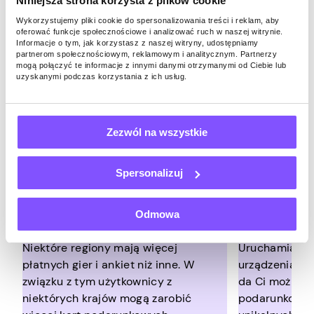
Niniejsza strona korzysta z plików cookie
Pawns.app. Im więcej przepustowości
Wykorzystujemy pliki cookie do spersonalizowania treści i reklam, aby
udostępnisz, ankiet, na które odpowiesz i gier, w
oferować funkcje społecznościowe i analizować ruch w naszej witrynie.
Informacje o tym, jak korzystasz z naszej witryny, udostępniamy
które grasz, tym więcej kart podarunkowych
partnerom społecznościowym, reklamowym i analitycznym. Partnerzy
Starbucks pojawi się na Twojej drodze. Jednak
mogą połączyć te informacje z innymi danymi otrzymanymi od Ciebie lub
uzyskanymi podczas korzystania z ich usług.
kilka dodatkowych czynników może również
odgrywać ważną rolę.
Zezwól na wszystkie
Spersonalizuj
Lokalizacja Twojego
Liczba u
Odmowa
adresu IP
adresów 
Niektóre regiony mają więcej
Uruchamianie
płatnych gier i ankiet niż inne. W
urządzeniach 
związku z tym użytkownicy z
da Ci możliwo
niektórych krajów mogą zarobić
podarunkowych