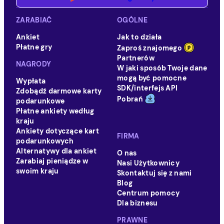
ZARABIAĆ
OGÓLNE
Ankiet
Jak to działa
Płatne gry
Zaproś znajomego
Partnerów
NAGRODY
W jaki sposób Twoje dane
mogą być pomocne
Wypłata
SDK/interfejs API
Zdobądź darmowe karty
Pobrań
podarunkowe
Płatne ankiety według
kraju
Ankiety dotyczące kart
FIRMA
podarunkowych
Alternatywy dla ankiet
O nas
Zarabiaj pieniądze w
Nasi Użytkownicy
swoim kraju
Skontaktuj się z nami
Blog
Centrum pomocy
Dla biznesu
PRAWNE