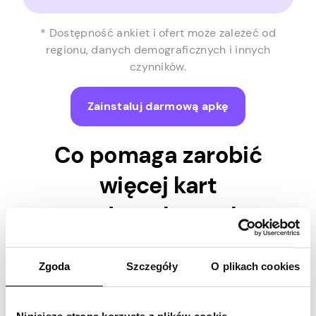
* Dostępność ankiet i ofert może zależeć od
regionu, danych demograficznych i innych
czynników.
Zainstaluj darmową apkę
Co pomaga zarobić
więcej kart
podarunkowych
Starbucks?
Zgoda
Szczegóły
O plikach cookies
Twoje zaangażowanie jest głównym czynnikiem
decydującym o tym, ile darmowych kart
podarunkowych Starbucks otrzymasz wraz z