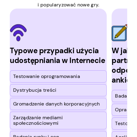
i popularyzować nowe gry.
Typowe przypadki użycia
W jaki 
udostępniania w Internecie
partne
odpowi
Testowanie oprogramowania
ankiec
Dystrybucja treści
Badania 
Gromadzenie danych korporacyjnych
Opracowa
Zarządzanie mediami
społecznościowymi
Testowan
Badania rynku i cen