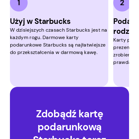
Użyj w Starbucks
Podaruj
rodzini
W dzisiejszych czasach Starbucks jest na
każdym rogu. Darmowe karty
Karty poda
podarunkowe Starbucks są najłatwiejsze
prezent dl
do przekształcenia w darmową kawę.
zrobienie 
prawda?
Zdobądź kartę
podarunkową