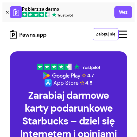
Skip
Pobierz za darmo
Weź
to
content
Zaloguj się
Zarabiaj darmowe
karty podarunkowe
Starbucks – dziel się
Internetem i opiniami