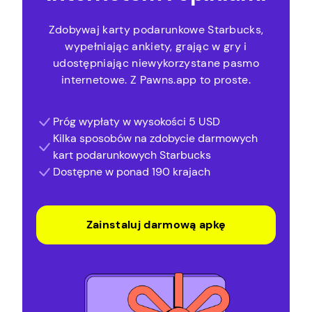
Zdobywaj karty podarunkowe Starbucks,
wypełniając ankiety, grając w gry i
udostępniając niewykorzystane pasmo
internetowe. Z Pawns.app to proste.
Próg wypłaty w wysokości 5 USD
Kilka sposobów na zdobycie darmowych
kart podarunkowych Starbucks
Dostępne w ponad 190 krajach
Zainstaluj darmową apkę