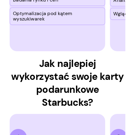
Analiza o
Optymalizacja pod kątem
Wgląd w 
wyszukiwarek
Jak najlepiej
wykorzystać swoje karty
podarunkowe
Starbucks?