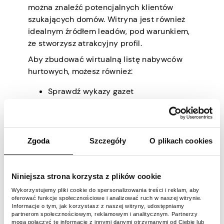
można znaleźć potencjalnych klientów
szukających domów. Witryna jest również
idealnym źródłem leadów, pod warunkiem,
że stworzysz atrakcyjny profil.
Aby zbudować wirtualną listę nabywców
hurtowych, możesz również:
Sprawdź wykazy gazet
Korzystanie z listy kontaktów
Weź udział w wydarzeniach i
webinariach dotyczących
nieruchomości
Zgoda
Szczegóły
O plikach cookies
Dołącz do grup nieruchomości w
mediach społecznościowych
Korzystaj z Google, aby znaleźć
Niniejsza strona korzysta z plików cookie
inwestorów w nieruchomości
Wykorzystujemy pliki cookie do spersonalizowania treści i reklam, aby
Stwórz kampanię e-mail
oferować funkcje społecznościowe i analizować ruch w naszej witrynie.
Informacje o tym, jak korzystasz z naszej witryny, udostępniamy
marketingową
partnerom społecznościowym, reklamowym i analitycznym. Partnerzy
mogą połączyć te informacje z innymi danymi otrzymanymi od Ciebie lub