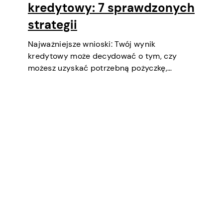
kredytowy: 7 sprawdzonych
strategii
Najważniejsze wnioski: Twój wynik
kredytowy może decydować o tym, czy
możesz uzyskać potrzebną pożyczkę,
negocjować niższe oprocentowanie,
wynająć mieszkanie, a nawet być
czynnikiem podczas selekcji pracy
(zwłaszcza w finansach lub
bezpieczeństwie). Krótko mówiąc, to ważny
aspekt twojego dobrobytu finansowego i…