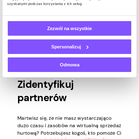
Niektórzy właściciele nieruchomości wolą
uzyskanymi podczas korzystania z ich usług.
wynajmować swoje domy podczas
przeprowadzki, aby uniknąć kłopotów ze
znalezieniem nabywców. Zwróć uwagę na
Zezwól na wszystkie
domy, które są dostępne do wynajęcia w
Twojej okolicy. Najprawdopodobniej
Spersonalizuj
właściciele przeprowadzają się i mogą być
zainteresowani kupnem domów w innym
miejscu.
Odmowa
Zidentyfikuj
partnerów
Martwisz się, że nie masz wystarczająco
dużo czasu i zasobów na wirtualną sprzedaż
hurtową? Potrzebujesz kogoś, kto pomoże Ci