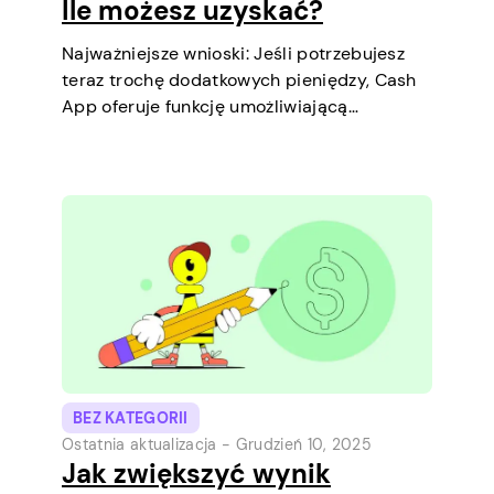
Ile możesz uzyskać?
Najważniejsze wnioski: Jeśli potrzebujesz
teraz trochę dodatkowych pieniędzy, Cash
App oferuje funkcję umożliwiającą
zaciągnięcie krótkoterminowych pożyczek
bezpośrednio na telefonie. To prosty
sposób, aby pokryć niewielki wydatek przed
kolejną wypłatą. Wyjaśnimy limit pożyczki,
jak działa pożyczka oraz co możesz zrobić,
aby…
BEZ KATEGORII
Ostatnia aktualizacja -
Grudzień 10, 2025
Jak zwiększyć wynik