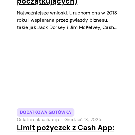
początkujących)
Najważniejsze wnioski: Uruchomiona w 2013
roku i wspierana przez gwiazdy biznesu,
takie jak Jack Dorsey i Jim McKelvey, Cash
App systematycznie stała się jednym z
najpopularniejszych narzędzi płatności
cyfrowych w USA. Początkowo była to
cyfrowa portfel i usługa transferów
pieniędzy…
DODATKOWA GOTÓWKA
Ostatnia aktualizacja -
Grudzień 18, 2025
Limit pożyczek z Cash App: