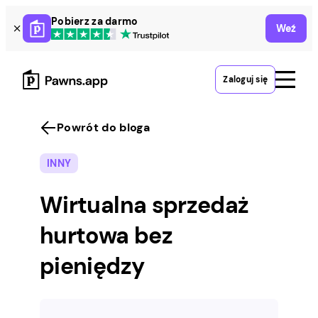
Skip
Pobierz za darmo
Weź
to
content
Zaloguj się
Powrót do bloga
INNY
Wirtualna sprzedaż
hurtowa bez
pieniędzy