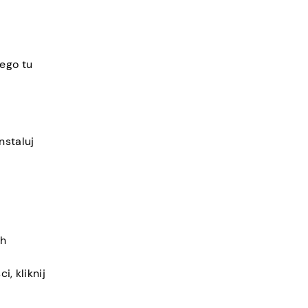
zego tu
nstaluj
ch
i, kliknij