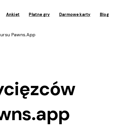
Ankiet
Płatne gry
Darmowe karty
Blog
kursu Pawns.app
ycięzców
awns.app