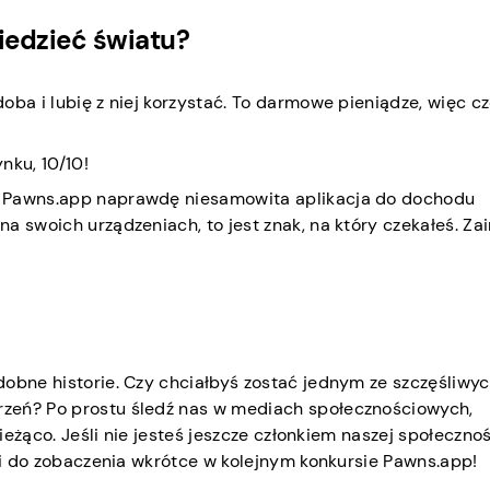
iedzieć światu?
oba i lubię z niej korzystać. To darmowe pieniądze, więc c
nku, 10/10!
 Pawns.app naprawdę niesamowita aplikacja do dochodu
 swoich urządzeniach, to jest znak, na który czekałeś. Zai
dobne historie. Czy chciałbyś zostać jednym ze szczęśliwy
zeń? Po prostu śledź nas w mediach społecznościowych,
ieżąco. Jeśli nie jesteś jeszcze członkiem naszej społecznośc
a i do zobaczenia wkrótce w kolejnym konkursie Pawns.app!