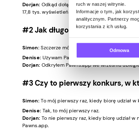
Dorjan:
Odkąd dołączyłem, brałem udział w każdym
ruch w naszej witrynie.
17,8 tys. wyświetleń mojego filmu.
Informacje o tym, jak korzy
analitycznym. Partnerzy mog
korzystania z ich usług.
#2 Jak długo jesteś użytkownik
Simon:
Szczerze mówiąc, nie jestem z nami zbyt
Odmowa
Denise:
Używam Pawns.app od ponad dwóch lat.
Dorjan:
Odkryłem Pawns.app we wrześniu ubiegłe
#3 Czy to pierwszy konkurs, w k
Simon:
To mój pierwszy raz, kiedy biorę udział w
Denise:
Tak, to mój pierwszy raz.
Dorjan:
To nie pierwszy raz, kiedy biorę udział 
Pawns.app.