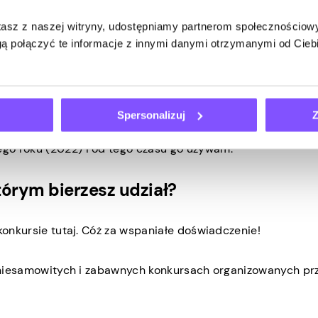
 konkursie Pawns.app, o ile się do niego kwalifikuję. Osi
stasz z naszej witryny, udostępniamy partnerom społecznościo
ą połączyć te informacje z innymi danymi otrzymanymi od Cie
iem Pawns.App?
 długo – używam Pawns.app od około dwóch miesięcy.
Spersonalizuj
Z
 Kocham to!
go roku (2022) i od tego czasu go używam.
tórym bierzesz udział?
 konkursie tutaj. Cóż za wspaniałe doświadczenie!
w niesamowitych i zabawnych konkursach organizowanych pr