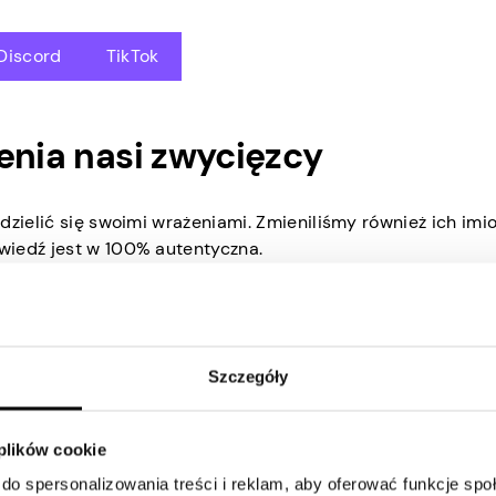
Discord
TikTok
enia nasi zwycięzcy
dzielić się swoimi wrażeniami. Zmieniliśmy również ich imi
wiedź jest w 100% autentyczna.
oimi doświadczeniami? W jaki sposób u
ietleń?
Szczegóły
lmu, ponieważ wykorzystałem najlepsze praktyki marketingu
 plików cookie
lmowi polecającemu na TikTok, ponieważ opublikowałem wie
 polubiając ich posty itp.
do spersonalizowania treści i reklam, aby oferować funkcje sp