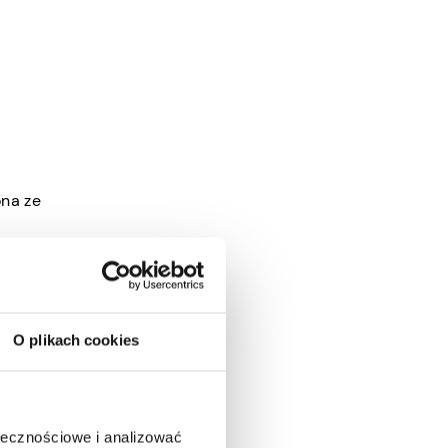
ona ze
dało
O plikach cookies
 TikTok.
le filmów
ołecznościowe i analizować