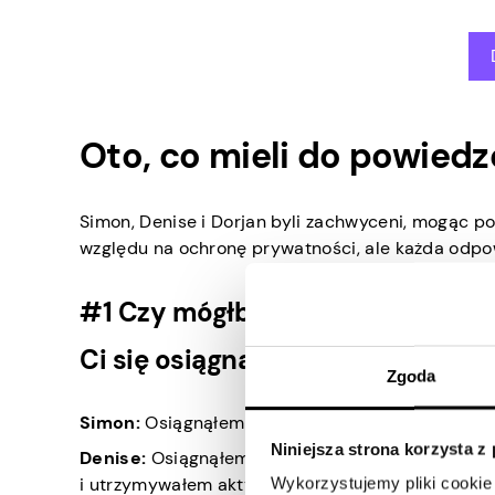
Oto, co mieli do powiedz
Simon, Denise i Dorjan byli zachwyceni, mogąc po
względu na ochronę prywatności, ale każda odpo
#1 Czy mógłbyś podzielić się sw
Ci się osiągnąć taką liczbę wyśw
Zgoda
Simon:
Osiągnąłem 119 tys. wyświetleń mojego fi
Niniejsza strona korzysta z
Denise:
Osiągnąłem 30 tys. wyświetleń dzięki fi
i utrzymywałem aktywność, komentując inne filmy,
Wykorzystujemy pliki cookie 