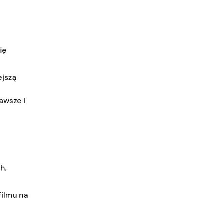
ię
ejszą
awsze i
h.
filmu na