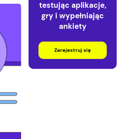
testując aplikacje,
gry i wypełniając
ankiety
Zarejestruj się