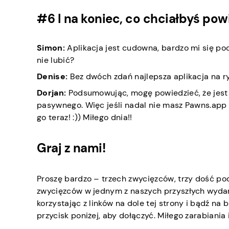
#6 I na koniec, co chciałbyś pow
Simon:
Aplikacja jest cudowna, bardzo mi się pod
nie lubić?
Denise:
Bez dwóch zdań najlepsza aplikacja na ry
Dorjan:
Podsumowując, mogę powiedzieć, że jest
pasywnego. Więc jeśli nadal nie masz Pawns.app na
go teraz! :)) Miłego dnia!!
Graj z nami!
Proszę bardzo – trzech zwycięzców, trzy dość po
zwycięzców w jednym z naszych przyszłych wydar
korzystając z linków na dole tej strony i bądź na b
przycisk poniżej, aby dołączyć. Miłego zarabiani