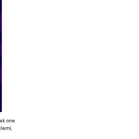
jak one
iami,