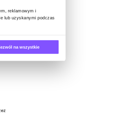
ągnąłem
wym, reklamowym i
bie lub uzyskanymi podczas
ezwól na wszystkie
zez