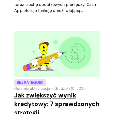
teraz trochę dodatkowych pieniędzy, Cash
App oferuje funkcję umożliwiającą
zaciągnięcie krótkoterminowych pożyczek
bezpośrednio na telefonie. To prosty
sposób, aby pokryć niewielki wydatek przed
kolejną wypłatą. Wyjaśnimy limit pożyczki,
jak działa pożyczka oraz co możesz zrobić,
aby…
BEZ KATEGORII
Ostatnia aktualizacja -
Grudzień 10, 2025
Jak zwiększyć wynik
kredytowy: 7 sprawdzonych
strategii