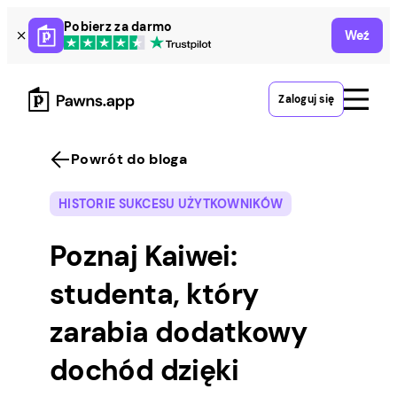
Skip
Pobierz za darmo
Weź
to
content
Zaloguj się
Powrót do bloga
HISTORIE SUKCESU UŻYTKOWNIKÓW
Poznaj Kaiwei:
studenta, który
zarabia dodatkowy
dochód dzięki