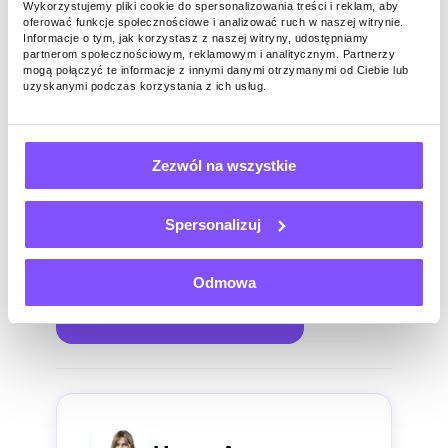
Wykorzystujemy pliki cookie do spersonalizowania treści i reklam, aby
największe nagrody.
oferować funkcje społecznościowe i analizować ruch w naszej witrynie.
Informacje o tym, jak korzystasz z naszej witryny, udostępniamy
partnerom społecznościowym, reklamowym i analitycznym. Partnerzy
mogą połączyć te informacje z innymi danymi otrzymanymi od Ciebie lub
Gdybyś mógł opisać
uzyskanymi podczas korzystania z ich usług.
Pawns.app w trzech słowach,
co by to było?
Zezwól na wszystkie
Pawns to niezawodna, prosta i prawdziwa
Spersonalizuj
aplikacja.
Odmowa
Zainstaluj darmową apkę