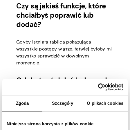
Czy są jakieś funkcje, które
chciałbyś poprawić lub
dodać?
Gdyby istniała tablica pokazująca
wszystkie postępy w grze, łatwiej byłoby mi
wszystko sprawdzić w dowolnym
momencie.
Gdybyś mógł dać jedną radę
nowym użytkownikom, co by
to było?
Zgoda
Szczegóły
O plikach cookies
Powiedziałbym nowym użytkownikom, aby
uzbroili się w cierpliwość podczas
Niniejsza strona korzysta z plików cookie
wypełniania każdej oferty – to oni dadzą