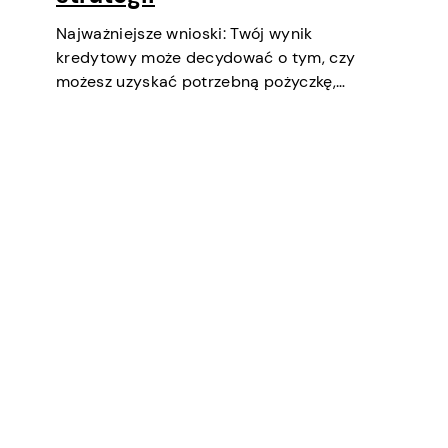
Najważniejsze wnioski: Twój wynik
kredytowy może decydować o tym, czy
możesz uzyskać potrzebną pożyczkę,
negocjować niższe oprocentowanie,
wynająć mieszkanie, a nawet być
czynnikiem podczas selekcji pracy
(zwłaszcza w finansach lub
bezpieczeństwie). Krótko mówiąc, to ważny
aspekt twojego dobrobytu finansowego i…