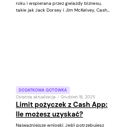
roku i wspierana przez gwiazdy biznesu,
takie jak Jack Dorsey i Jim McKelvey, Cash
App systematycznie stała się jednym z
najpopularniejszych narzędzi płatności
cyfrowych w USA. Początkowo była to
cyfrowa portfel i usługa transferów
pieniędzy…
DODATKOWA GOTÓWKA
Ostatnia aktualizacja -
Grudzień 18, 2025
Limit pożyczek z Cash App:
Ile możesz uzyskać?
Najważniejsze wnioski: Jeśli potrzebujesz