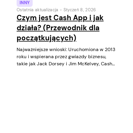
INNY
Ostatnia aktualizacja -
Styczeń 8, 2026
Czym jest Cash App i jak
działa? (Przewodnik dla
początkujących)
Najważniejsze wnioski: Uruchomiona w 2013
roku i wspierana przez gwiazdy biznesu,
takie jak Jack Dorsey i Jim McKelvey, Cash
App systematycznie stała się jednym z
najpopularniejszych narzędzi płatności
cyfrowych w USA. Początkowo była to
cyfrowa portfel i usługa transferów
pieniędzy…