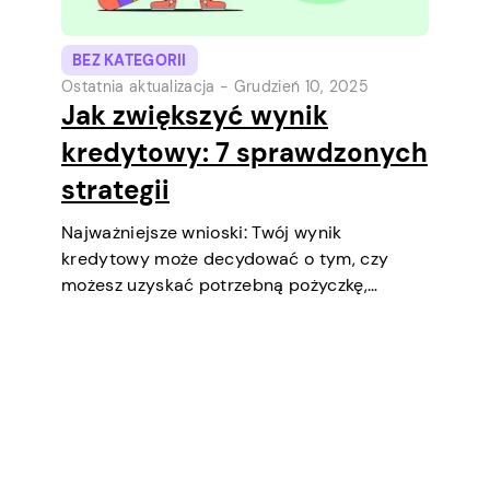
BEZ KATEGORII
Ostatnia aktualizacja -
Grudzień 10, 2025
Jak zwiększyć wynik
kredytowy: 7 sprawdzonych
strategii
Najważniejsze wnioski: Twój wynik
kredytowy może decydować o tym, czy
możesz uzyskać potrzebną pożyczkę,
negocjować niższe oprocentowanie,
wynająć mieszkanie, a nawet być
czynnikiem podczas selekcji pracy
(zwłaszcza w finansach lub
bezpieczeństwie). Krótko mówiąc, to ważny
aspekt twojego dobrobytu finansowego i…