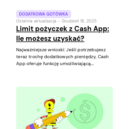
DODATKOWA GOTÓWKA
Ostatnia aktualizacja -
Grudzień 18, 2025
Limit pożyczek z Cash App:
Ile możesz uzyskać?
Najważniejsze wnioski: Jeśli potrzebujesz
teraz trochę dodatkowych pieniędzy, Cash
App oferuje funkcję umożliwiającą
zaciągnięcie krótkoterminowych pożyczek
bezpośrednio na telefonie. To prosty
sposób, aby pokryć niewielki wydatek przed
kolejną wypłatą. Wyjaśnimy limit pożyczki,
jak działa pożyczka oraz co możesz zrobić,
aby…