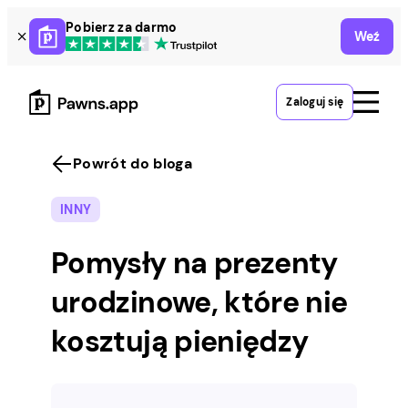
Skip
Pobierz za darmo
Weź
to
content
Zaloguj się
Powrót do bloga
INNY
Pomysły na prezenty
urodzinowe, które nie
kosztują pieniędzy