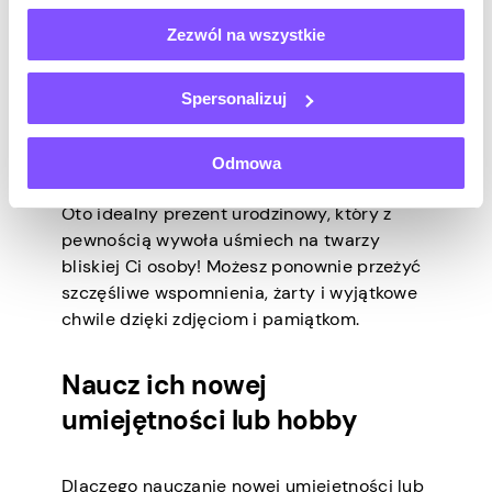
naturalne piękno otoczenia.
Zezwól na wszystkie
Stwórzcie razem album ze
Spersonalizuj
zdjęciami lub album z
wycinkami
Odmowa
Oto idealny prezent urodzinowy, który z
pewnością wywoła uśmiech na twarzy
bliskiej Ci osoby! Możesz ponownie przeżyć
szczęśliwe wspomnienia, żarty i wyjątkowe
chwile dzięki zdjęciom i pamiątkom.
Naucz ich nowej
umiejętności lub hobby
Dlaczego nauczanie nowej umiejętności lub