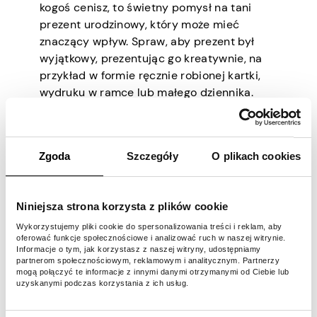
kogoś cenisz, to świetny pomysł na tani
prezent urodzinowy, który może mieć
znaczący wpływ. Spraw, aby prezent był
wyjątkowy, prezentując go kreatywnie, na
przykład w formie ręcznie robionej kartki,
wydruku w ramce lub małego dziennika.
Zabierz je na malowniczy
spacer lub przejażdżkę
Zgoda
Szczegóły
O plikach cookies
rowerową
Niniejsza strona korzysta z plików cookie
Zabranie kogoś na malowniczy spacer lub
Wykorzystujemy pliki cookie do spersonalizowania treści i reklam, aby
przejażdżkę rowerową to wspaniały pomysł
oferować funkcje społecznościowe i analizować ruch w naszej witrynie.
Informacje o tym, jak korzystasz z naszej witryny, udostępniamy
na prezent urodzinowy, który jest zarówno
partnerom społecznościowym, reklamowym i analitycznym. Partnerzy
przemyślany, jak i przyjazny dla budżetu.
mogą połączyć te informacje z innymi danymi otrzymanymi od Ciebie lub
uzyskanymi podczas korzystania z ich usług.
Nie tylko daje możliwość spędzenia czasu
razem, ale także pozwala odkrywać