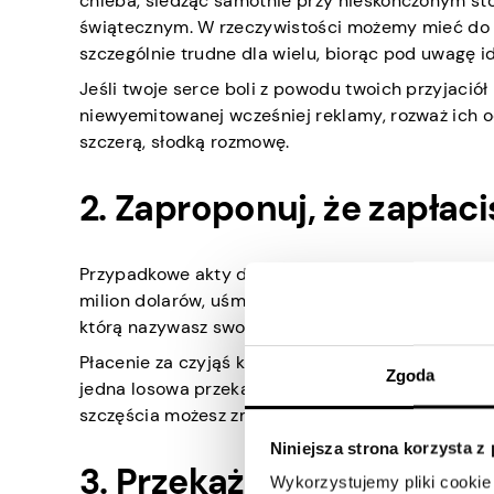
chleba, siedząc samotnie przy nieskończonym sto
świątecznym. W rzeczywistości możemy mieć do 
szczególnie trudne dla wielu, biorąc pod uwagę i
Jeśli twoje serce boli z powodu twoich przyjaciół 
niewyemitowanej wcześniej reklamy, rozważ ich o
szczerą, słodką rozmowę.
2. Zaproponuj, że zapłaci
Przypadkowe akty dobroci są tam, gdzie zaczyna s
milion dolarów, uśmiechy i łzy radości. Poniewa
którą nazywasz swoją, to rozpieszczanie na wyżs
Płacenie za czyjąś kawę lub posiłek to prosta, a
Zgoda
jedna losowa przekąska z
losowej restauracji gdz
szczęścia możesz zmienić na lepsze czyjś cały dzie
Niniejsza strona korzysta z
3. Przekaż ubrania i inn
Wykorzystujemy pliki cookie 