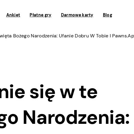
Ankiet
Płatne gry
Darmowe karty
Blog
więta Bożego Narodzenia: Ufanie Dobru W Tobie I Pawns.a
ie się w te
go Narodzenia: