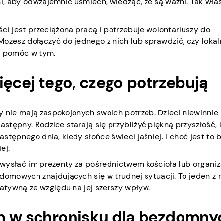
ni, aby odwzajemnić uśmiech, wiedząc, że są ważni. Tak wła
i jest przeciążona pracą i potrzebuje wolontariuszy do
Możesz dołączyć do jednego z nich lub sprawdzić, czy lokal
 i pomóc w tym.
ięcej tego, czego potrzebują
y nie mają zaspokojonych swoich potrzeb. Dzieci niewinnie
astępny. Rodzice starają się przybliżyć piękną przyszłość, 
astępnego dnia, kiedy słońce świeci jaśniej. I choć jest to 
ej.
z wysłać im prezenty za pośrednictwem kościoła lub organiza
omowych znajdujących się w trudnej sytuacji. To jeden z 
atywną ze względu na jej szerszy wpływ.
em w schronisku dla bezdomny