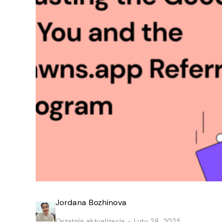
Jordana Bozhinova
Ostatnia aktualizacja -
Luty 28, 2025