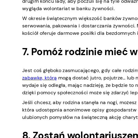
drugim końcu lady, aby poczuli się na tyle odważ
wygląda wolontariat w banku żywności.
W okresie świątecznym większość banków żywnośc
serwowania, pakowania i dostarczania żywności. 
kościół oferuje darmowe posiłki dla bezdomnych
7. Pomóż rodzinie mieć w
Jest coś głęboko zasmucającego, gdy całe rodzin
zabawkę, którą
mogą dostać jutro, pojutrze… lub n
wydaje się odległa, mając nadzieję, że będzie to n
dzięki pomocy społeczności może się zdarzyć lepi
Jeśli chcesz, aby rodzina stanęła na nogi, możes
która udostępnia anonimowe opisy gospodarstw d
ulubionych pomysłów na świąteczną akcję charyt
8. Zostań wolontariusz