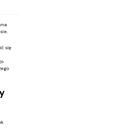
zyna
sie.
ić się
go
żego
by
ek