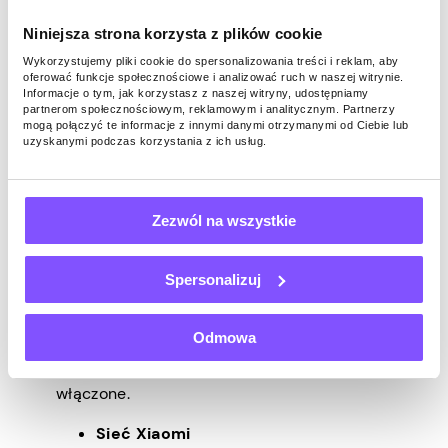
uruchamiania aplikacji
, która uniemożliwia
aplikacjom działanie w tle, więc pamiętaj,
Niniejsza strona korzysta z plików cookie
aby ją wyłączyć na Pawns.app.
Wykorzystujemy pliki cookie do spersonalizowania treści i reklam, aby
oferować funkcje społecznościowe i analizować ruch w naszej witrynie.
Huawei (Huawei)
Informacje o tym, jak korzystasz z naszej witryny, udostępniamy
partnerom społecznościowym, reklamowym i analitycznym. Partnerzy
EMUI firmy Huawei nie ma ustawień, do
mogą połączyć te informacje z innymi danymi otrzymanymi od Ciebie lub
uzyskanymi podczas korzystania z ich usług.
których użytkownicy mogą uzyskać dostęp,
aby zapewnić, że ich aplikacje działają
dłużej niż 60 minut. Możesz jednak przejść
Zezwól na wszystkie
do
Ustawień > telefonu Uruchamianie
aplikacji baterii>
, a następnie ustawić
Pawns.app na
Zarządzaj ręcznie
.
Spersonalizuj
Zobaczysz trzy przełączniki
(
Automatyczne uruchamianie,
Odmowa
Uruchamianie pomocnicze i Uruchom w
tle
) — upewnij się, że wszystkie z nich są
włączone.
Sieć Xiaomi