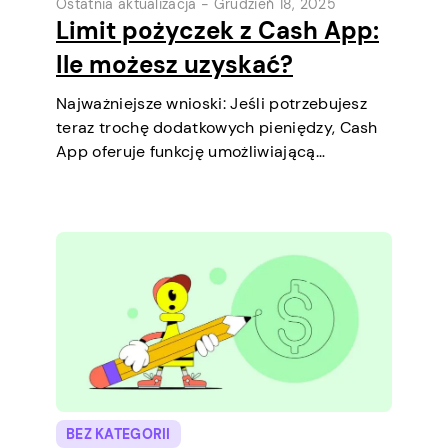
Ostatnia aktualizacja -
Grudzień 18, 2025
Limit pożyczek z Cash App:
Ile możesz uzyskać?
Najważniejsze wnioski: Jeśli potrzebujesz
teraz trochę dodatkowych pieniędzy, Cash
App oferuje funkcję umożliwiającą
zaciągnięcie krótkoterminowych pożyczek
bezpośrednio na telefonie. To prosty
sposób, aby pokryć niewielki wydatek przed
kolejną wypłatą. Wyjaśnimy limit pożyczki,
jak działa pożyczka oraz co możesz zrobić,
aby…
BEZ KATEGORII