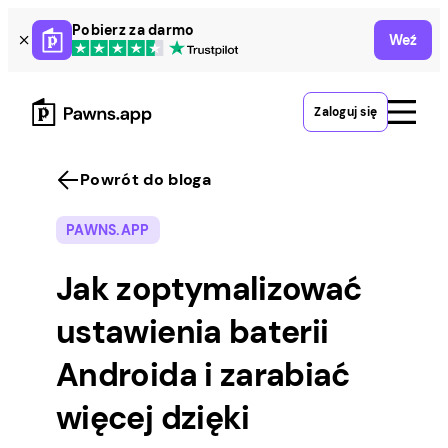
Skip
Pobierz za darmo
Weź
to
content
Zaloguj się
Powrót do bloga
PAWNS.APP
Jak zoptymalizować
ustawienia baterii
Androida i zarabiać
więcej dzięki