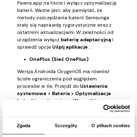
Pawns.app na liście i wyłącz optymalizację
baterii. Ważne jest, aby pamiętać, że
metody oszczędzania baterii Samsunga
stały się naprawdę rygorystyczne wraz z
ostatnimi aktualizacjami. W zależności od
urządzenia wyłącz
baterię adaptacyjną
i
sprawdź opcje
Uśpij aplikacje
.
OnePlus (Sieć OnePlus)
Wersja Androida OxygenOS ma również
ścisłe ograniczenia pod względem
procesów w tle. Przejdź do
Ustawienia
systemowe > Bateria > Optymalizacja
baterii
i przełącz się na
Wszystkie
aplikacje
w prawym górnym menu. Znajdź
Pawns.app i wybierz
opcję Nie
optymalizuj
. Niektóre telefony OnePlus
Zgoda
Szczegóły
O plikach cookies
mają również funkcję
automatycznego