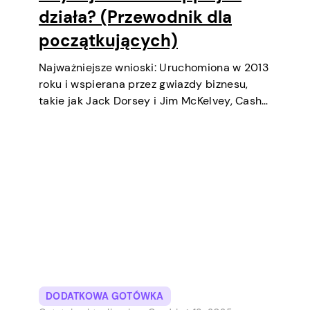
działa? (Przewodnik dla
początkujących)
Najważniejsze wnioski: Uruchomiona w 2013
roku i wspierana przez gwiazdy biznesu,
takie jak Jack Dorsey i Jim McKelvey, Cash
App systematycznie stała się jednym z
najpopularniejszych narzędzi płatności
cyfrowych w USA. Początkowo była to
cyfrowa portfel i usługa transferów
pieniędzy…
DODATKOWA GOTÓWKA