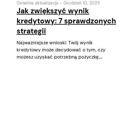
Ostatnia aktualizacja -
Grudzień 10, 2025
Jak zwiększyć wynik
kredytowy: 7 sprawdzonych
strategii
Najważniejsze wnioski: Twój wynik
kredytowy może decydować o tym, czy
możesz uzyskać potrzebną pożyczkę,
negocjować niższe oprocentowanie,
wynająć mieszkanie, a nawet być
czynnikiem podczas selekcji pracy
(zwłaszcza w finansach lub
bezpieczeństwie). Krótko mówiąc, to ważny
aspekt twojego dobrobytu finansowego i…