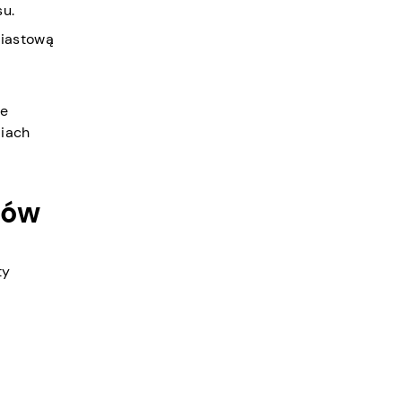
su.
miastową
ce
diach
tów
ty