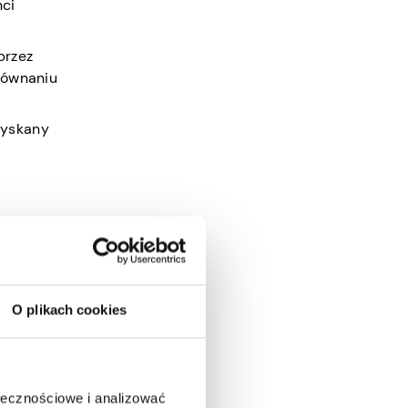
nci
przez
orównaniu
zyskany
b kupić
ego
O plikach cookies
em,
amę,
ołecznościowe i analizować