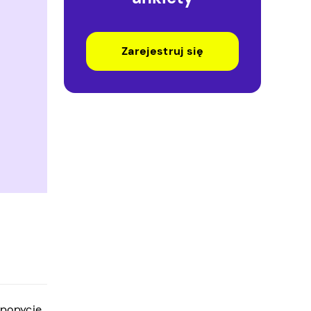
Zarejestruj się
 popycie