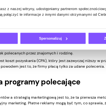
 i strategii marketingowej firmy mogą napędzać wzrost, 
stasz z naszej witryny, udostępniamy partnerom społecznościo
nia klientów. Ale jak programy polecające wypadają w poró
ą połączyć te informacje z innymi danymi otrzymanymi od Cie
gram poleceń jest skuteczny?
iczbach
Spersonalizuj
Z
o
25% wyższą
wartość życiową klienta niż klienci niepolecen
k polecanych przez znajomych i rodzinę.
est koszt pozyskania (CPA), który jest zazwyczaj niższy w p
powodem jest to, że firmy płacą tylko za udane polecenia.
a programy polecające
tów a strategią marketingową jest to, że ta pierwsza meto
cyjny marketing. Płatne reklamy mogą być tym, co sprawia, 