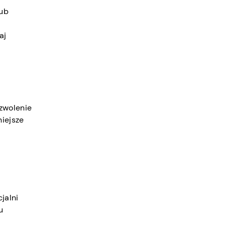
lub
aj
zwolenie
niejsze
jalni
u