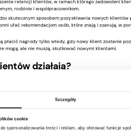
zenie retencji klientów, w ramach którego zadowoleni klie
omym, rodzinie i współpracownikom.
rdzo skutecznym sposobem pozyskiwania nowych klientów 
kłonni ufać rekomendacjom osób, które znają i szanują, w p
zą płacić nagrody tylko wtedy, gdy nowy klient zostanie po
óre mogą, ale nie muszą, skutkować nowymi klientami.
ientów działają?
wszystko, co musisz zrobić, to wpaść do lokalnego sklepu lu
ielu dostępnych dla nas opcjach, sprzedawcy i firmy tworzą
ągnąć potencjalnych klientów. Ale to tylko jedna strona t
Szczegóły
zyciągające wzrok reklamy marketingowe stały się standard
 plików cookie
worzeniu. Dlatego, gdy znajdziemy interesującą nas rekl
nii.
do spersonalizowania treści i reklam, aby oferować funkcje sp