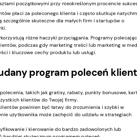
 kosztami początkowymi przy nieokreślonym procencie sukce
ntów płaci za poleconego klienta i często skutkuje natych
 szczególnie skuteczne dla małych firm i startupów o
ki.
korzystują różne haczyki przyciągania. Programy polecają
lientów, podczas gdy marketing treści lub marketing w me
ści i kluczowe cechy produktu lub usługi.
 udany program poleceń klien
polecenia, takich jak gratisy, rabaty, punkty bonusowe, kar
ystkich klientów do Twojej firmy.
klientów powinien być łatwy do zrozumienia i szybki w
ie użytkownika może zachęcić do udziału w strategiach
tyfikowanie i kierowanie do bardzo zadowolonych lub
 bardziej skutecznym programem poleceń.