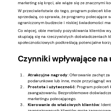
marketing się kręci, ale wiąże się ze znacznymi
W przeciwieństwie do tego, program poleceń klie
sprzedażą, co sprawia, że programy polecające są
ograniczonym budżecie i niskiej świadomości mar
Co więcej, obie metody pozyskiwania klientów wy
skupiają się na rzeczywistych doświadczeniach k
społecznościowych podkreślają potencjalne korzy
Czynniki wpływające na
Atrakcyjne nagrody
: Oferowanie zachęt za 
podarunkowe lub inne, może przyciągnąć wsz
Prostota i użyteczność
: Program poleceń 
zaangażowaniu. Bezproblemowe doświadczen
marketingu polecającego.
Kierowanie do właściwych klientów
: Iden
zaangażowanych klientów może zaowocować