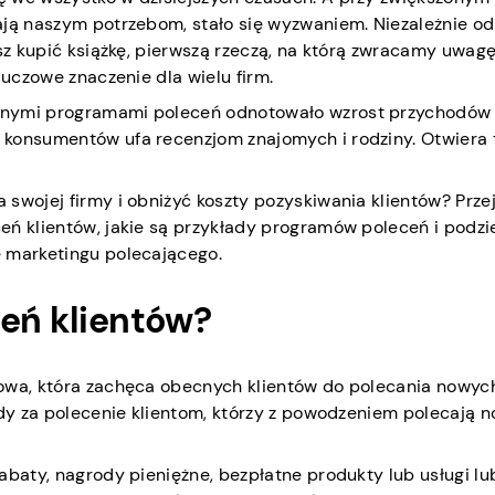
ają naszym potrzebom, stało się wyzwaniem. Niezależnie od
sz kupić książkę, pierwszą rzeczą, na którą zwracamy uwagę
luczowe znaczenie dla wielu firm.
anymi programami poleceń odnotowało wzrost przychodów 
 konsumentów ufa recenzjom znajomych i rodziny. Otwiera 
swojej firmy i obniżyć koszty pozyskiwania klientów? Prze
eń klientów, jakie są przykłady programów poleceń i podzi
ę marketingu polecającego.
ceń klientów?
gowa, która zachęca obecnych klientów do polecania nowyc
ody za polecenie klientom, którzy z powodzeniem polecają 
abaty, nagrody pieniężne, bezpłatne produkty lub usługi l