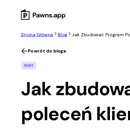
Skip
to
content
Strona Główna
Blog
Jak Zbudować Program Po
Powrót do bloga
INNY
Jak zbudow
poleceń kli