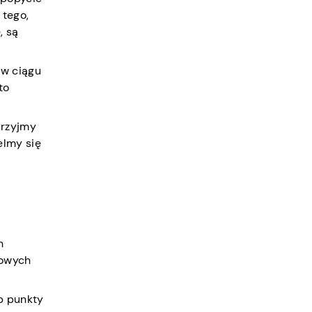
 tego,
, są
w ciągu
to
jrzyjmy
elmy się
h
nowych
ub punkty