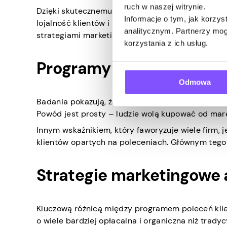
ruch w naszej witrynie.
Dzięki skutecznemu programowi poleceń klientów
Informacje o tym, jak korzy
lojalność klientów i poprawiać koszty pozyskiwa
analitycznym. Partnerzy mog
strategiami marketingowymi i co sprawia, że pro
korzystania z ich usług.
Programy polecające w l
Odmowa
Badania pokazują, że poleceni klienci mają o okoł
Powód jest prosty – ludzie wolą kupować od mare
Innym wskaźnikiem, który faworyzuje wiele firm, j
klientów opartych na poleceniach. Głównym tego 
Strategie marketingowe 
Kluczową różnicą między programem poleceń klien
o wiele bardziej opłacalna i organiczna niż trady