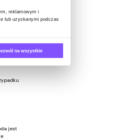
budować
wym, reklamowym i
wnaniu ze
bie lub uzyskanymi podczas
ezwól na wszystkie
i.
rzypadku
da jest
że