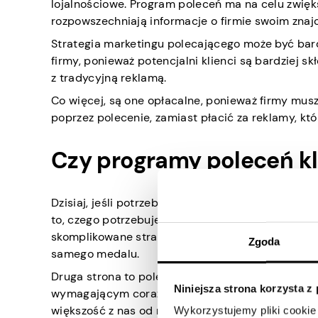
lojalnościowe. Program poleceń ma na celu zwięks
rozpowszechniają informacje o firmie swoim znaj
Strategia marketingu polecającego może być ba
firmy, ponieważ potencjalni klienci są bardziej s
z tradycyjną reklamą.
Co więcej, są one opłacalne, ponieważ firmy mus
poprzez polecenie, zamiast płacić za reklamy, kt
Czy programy poleceń kl
Dzisiaj, jeśli potrzebujesz lub chcesz coś kupić, 
to, czego potrzebujesz online. Jednak przy tak w
skomplikowane strategie marketingowe, aby przyci
Zgoda
samego medalu.
Druga strona to polecenie klienta. Kolorowe i pr
Niniejsza strona korzysta z
wymagającym coraz mniejszego doświadczenia w t
większość z nas od razu otwiera Google i szuka opi
Wykorzystujemy pliki cookie 