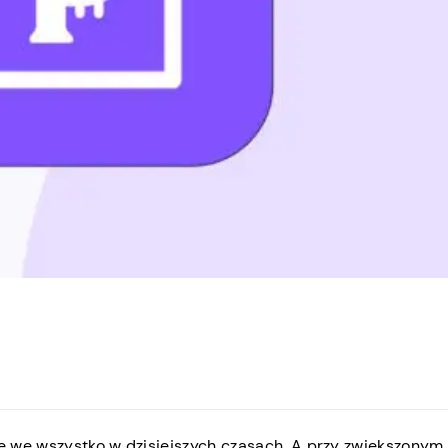
ę we wszystko w dzisiejszych czasach. A przy zwiększonym